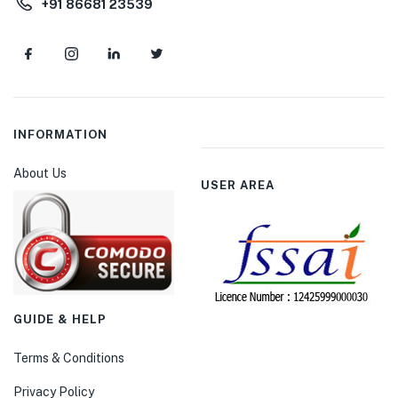
+91 86681 23539
INFORMATION
About Us
USER AREA
GUIDE & HELP
Terms & Conditions
Privacy Policy