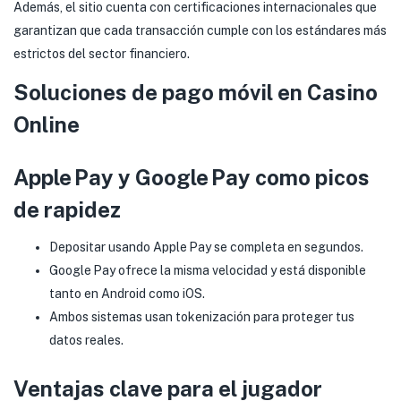
Además, el sitio cuenta con certificaciones internacionales que
garantizan que cada transacción cumple con los estándares más
estrictos del sector financiero.
Soluciones de pago móvil en Casino
Online
Apple Pay y Google Pay como picos
de rapidez
Depositar usando Apple Pay se completa en segundos.
Google Pay ofrece la misma velocidad y está disponible
tanto en Android como iOS.
Ambos sistemas usan tokenización para proteger tus
datos reales.
Ventajas clave para el jugador