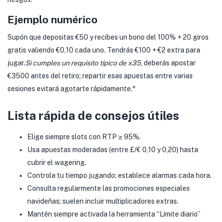
Ejemplo numérico
Supón que depositas €50 y recibes un bono del 100% + 20 giros
gratis valiendo €0,10 cada uno. Tendrás €100 + €2 extra para
jugar.
Si cumples un requisito típico de x35
, deberás apostar
€3500 antes del retiro; repartir esas apuestas entre varias
sesiones evitará agotarte rápidamente.*
Lista rápida de consejos útiles
Elige siempre slots con RTP ≥ 95%.
Usa apuestas moderadas (entre £/€ 0,10 y 0,20) hasta
cubrir el wagering.
Controla tu tiempo jugando; establece alarmas cada hora.
Consulta regularmente las promociones especiales
navideñas; suelen incluir multiplicadores extras.
Mantén siempre activada la herramienta “Límite diario”