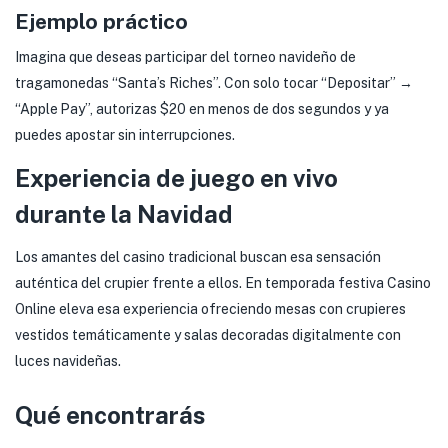
Ejemplo práctico
Imagina que deseas participar del torneo navideño de
tragamonedas “Santa’s Riches”. Con solo tocar “Depositar” →
“Apple Pay”, autorizas $20 en menos de dos segundos y ya
puedes apostar sin interrupciones.
Experiencia de juego en vivo
durante la Navidad
Los amantes del casino tradicional buscan esa sensación
auténtica del crupier frente a ellos. En temporada festiva Casino
Online eleva esa experiencia ofreciendo mesas con crupieres
vestidos temáticamente y salas decoradas digitalmente con
luces navideñas.
Qué encontrarás