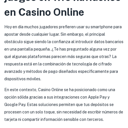
en Casino Online
Hoy en día muchos jugadores prefieren usar su smartphone para
apostar desde cualquier lugar. Sin embargo, el principal
obstáculo sigue siendo la confianza al introducir datos bancarios
en una pantalla pequeña. ¿Te has preguntado alguna vez por
qué algunas plataformas parecen más seguras que otras? La
respuesta está en la combinación de tecnología de cifrado
avanzado y métodos de pago diseñados específicamente para
dispositivos móviles.
En este contexto, Casino Online se ha posicionado como una
opción sólida gracias a sus integraciones con Apple Pay y
Google Pay. Estas soluciones permiten que tus depósitos se
procesen con un solo toque, sin necesidad de escribir números de
tarjeta ni compartir información sensible con terceros.