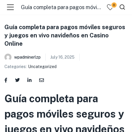
0
Guía completa para pagos móviles seguros y juegos en vivo navideños en Casino Online
Guía completa para pagos móviles seguros
y juegos en vivo navideños en Casino
Online
wpadminerlzp
July 16, 2025
menu (Our Menus )
Categories:
Uncategorized
Guía completa para
pagos móviles seguros y
juegos en vivo navideños