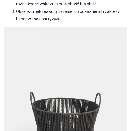
rozbieżność wskazuje na słabość lub bluff.
Obserwuj, jak reagują na raise, co pokazuje ich zakresy
handów i poziom ryzyka.