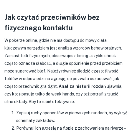
Jak czytać przeciwników bez
fizycznego kontaktu
W pokerze online, gdzie nie ma dostępu do mowy ciała,
kluczowym narzędziem jest analiza wzorców behawioralnych.
Zamiast telli fizycznych, obserwujesz timing – szybki check
często oznacza słabość, a długie opóźnienie przed przebiciem
może sugerować blef. Należy również śledzić częstotliwość
foldów w odpowiedzi na agresję, co pozwala oszacować, jak
często przeciwnik gra tight.
Analiza historii rozdań
ujawnia,
czy ktoś pasuje tylko do weak hands, czy też potrafi zrzucić
silne układy. Aby to robić efektywnie:
Zapisuj ruchy oponentów w pierwszych rundach, by wykryć
schematy zakładów.
Porównuj ich agresję na flopie z zachowaniem na riverze –