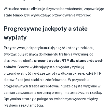
Wirtualna natura eliminuje fizyczne bezwładności, zapewniając
stałe tempo gry i wykluczając przewidywanie wzorców.
Progresywne jackpoty a stałe
wypłaty
Progresywne jackpoty kumulują część każdego zakładu,
tworząc pulę rosnącą do momentu trafienia wygranej, co
drastycznie obniża
procent wypłat RTP dla standardowych
spinów
. Gracze wybierający stałe wypłaty zyskują
przewidywalność i wyższe zwroty w długim okresie, gdyż RTP
slotów fixed jest stabilnie zdefiniowane. W przypadku
progresywnych trzeba akceptować niższe częste wygrane w
zamian za szansę na ogromną premię – matematycznie rzadką.
Optymalna strategia polega na świadomym wyborze między
ryzykiem a regularnością.