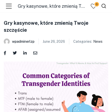
0
Gry kasynowe, które zmienią Twoje szczęście
Gry kasynowe, które zmienią Twoje
szczęście
wpadminerlzp
June 26, 2026
Categories:
News
menu (Our Menus )