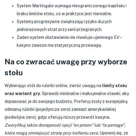
System Martingale wymaga nieograniczonego kapitału i
braku limitów stołu, co w praktyce jest nierealne.
Systemy progresywne zwiększają ryzyko dużych
jednorazowych strat przy serii przegranych.
Żaden system obstawiania nie niweluje ujemnego EV –
kasyno zawsze ma statystyczną przewagę.
Na co zwracać uwagę przy wyborze
stołu
Wybierając stół do ruletki online, zwróć uwagę na
limity stołu
oraz wariant gry
. Sprawdź minimalne i maksymalne stawki, aby
dopasować je do swojego budżetu. Preferuj stoły z europejską
odmianą ruletki (pojedyncze zero) zamiast amerykańskiej
(podwójne zero), gdyż oferują niższy przewrót kasyna.
Zweryfikuj także dostępność opcji “en prison” lub “la partage”,
które mogą zmniejszyć stratę przy trafieniu zera.
Upewnij się, że