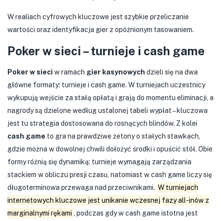
W realiach cyfrowych kluczowe jest szybkie przeliczanie
wartości oraz identyfikacja gier z opóźnionym tasowaniem.
Poker w sieci – turnieje i cash game
Poker w sieci
w ramach
gier kasynowych
dzieli się na dwa
główne formaty: turnieje i cash game. W turniejach uczestnicy
wykupują wejście za stałą opłatą i grają do momentu eliminacji, a
nagrody są dzielone według ustalonej tabeli wypłat – kluczowa
jest tu strategia dostosowana do rosnących blindów. Z kolei
cash game
to gra na prawdziwe żetony o stałych stawkach,
gdzie można w dowolnej chwili dołożyć środki i opuścić stół. Obie
formy różnią się dynamiką: turnieje wymagają zarządzania
stackiem w obliczu presji czasu, natomiast w cash game liczy się
długoterminowa przewaga nad przeciwnikami.
W turniejach
internetowych kluczowe jest unikanie wczesnej fazy all-inów z
marginalnymi rękami
, podczas gdy w cash game istotna jest