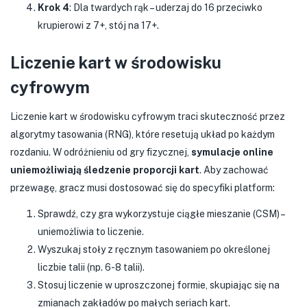
Krok 4
: Dla twardych rąk – uderzaj do 16 przeciwko
krupierowi z 7+, stój na 17+.
Liczenie kart w środowisku
cyfrowym
Liczenie kart w środowisku cyfrowym traci skuteczność przez
algorytmy tasowania (RNG), które resetują układ po każdym
rozdaniu. W odróżnieniu od gry fizycznej,
symulacje online
uniemożliwiają śledzenie proporcji kart
. Aby zachować
przewagę, gracz musi dostosować się do specyfiki platform:
Sprawdź, czy gra wykorzystuje ciągłe mieszanie (CSM) –
uniemożliwia to liczenie.
Wyszukaj stoły z ręcznym tasowaniem po określonej
liczbie talii (np. 6-8 talii).
Stosuj liczenie w uproszczonej formie, skupiając się na
zmianach zakładów po małych seriach kart.