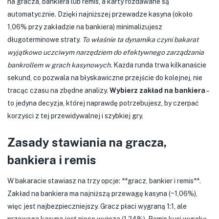
na gracza, bankiera lub remis, a karty rozdawane są
automatycznie. Dzięki najniższej przewadze kasyna (około
1,06% przy zakładzie na bankiera) minimalizujesz
długoterminowe straty.
To właśnie ta dynamika czyni bakarat
wyjątkowo uczciwym narzędziem do efektywnego zarządzania
bankrollem w grach kasynowych.
Każda runda trwa kilkanaście
sekund, co pozwala na błyskawiczne przejście do kolejnej, nie
tracąc czasu na zbędne analizy.
Wybierz zakład na bankiera
–
to jedyna decyzja, której naprawdę potrzebujesz, by czerpać
korzyści z tej przewidywalnej i szybkiej gry.
Zasady stawiania na gracza,
bankiera i remis
W bakaracie stawiasz na trzy opcje: **gracz, bankier i remis**.
Zakład na bankiera ma najniższą przewagę kasyna (~1,06%),
więc jest najbezpieczniejszy. Gracz płaci wygraną 1:1, ale