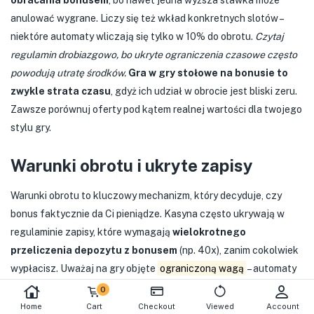
anulować wygrane. Liczy się też wkład konkretnych slotów –
niektóre automaty wliczają się tylko w 10% do obrotu.
Czytaj
regulamin drobiazgowo, bo ukryte ograniczenia czasowe często
powodują utratę środków.
Gra w gry stołowe na bonusie to
zwykle strata czasu
, gdyż ich udział w obrocie jest bliski zeru.
Zawsze porównuj oferty pod kątem realnej wartości dla twojego
stylu gry.
Warunki obrotu i ukryte zapisy
Warunki obrotu to kluczowy mechanizm, który decyduje, czy
bonus faktycznie da Ci pieniądze. Kasyna często ukrywają w
regulaminie zapisy, które wymagają
wielokrotnego
przeliczenia depozytu z bonusem
(np. 40x), zanim cokolwiek
wypłacisz. Uważaj na gry objęte
ograniczoną wagą
– automaty
mogą liczyć się tylko w 10%, podczas gdy ruletka czy blackjack
0
bywają całkowicie wykluczone. Sprawdź też maksymalną kwotę
Home
Cart
Checkout
Viewed
Account