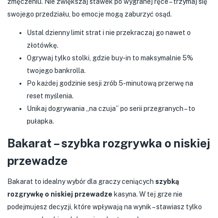
zmęczeniu. Nie zwiększaj stawek po wygranej ręce – trzymaj się
swojego przedziału, bo emocje mogą zaburzyć osąd.
Ustal dzienny limit strat i nie przekraczaj go nawet o
złotówkę.
Ogrywaj tylko stolki, gdzie buy-in to maksymalnie 5%
twojego bankrolla.
Po każdej godzinie sesji zrób 5-minutową przerwę na
reset myślenia.
Unikaj dogrywania „na czuja” po serii przegranych – to
pułapka.
Bakarat – szybka rozgrywka o niskiej
przewadze
Bakarat to idealny wybór dla graczy ceniących
szybką
rozgrywkę o niskiej przewadze
kasyna. W tej grze nie
podejmujesz decyzji, które wpływają na wynik – stawiasz tylko