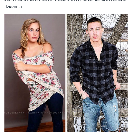
działania.