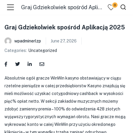
0
Graj Gdziekolwiek spośród Aplikacją 2025
Graj Gdziekolwiek spośród Aplikacją 2025
wpadminerlzp
June 27, 2026
Categories:
Uncategorized
menu (Our Menus )
Absolutnie ogół gracze WinWin kasyno obstawiający w ciągu
rzetelne pieniądze w całej przedsiębiorstw Kasyno znajdują się
mieli możliwość uzyskać cotygodniowy cashback w wysokości
pięć% opłat netto. W sekcji zakładów muzycznych możemy
zdobyć zamienny premia – 100% do odwiedzenia 428 złotych
wyjąwszy rygorystycznych wymagań obrotu. Nasi gracze mogą
wykreować konto w całej WinWin przy użyciu określonego
kliknięcia – w tym wypadku trzeba zapisać odruchowo