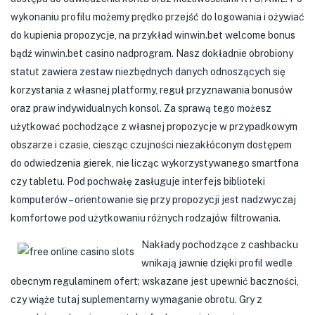
wykonaniu profilu możemy prędko przejść do logowania i ożywiać
do kupienia propozycje, na przykład winwin.bet welcome bonus
bądź winwin.bet casino nadprogram. Nasz dokładnie obrobiony
statut zawiera zestaw niezbędnych danych odnoszących się
korzystania z własnej platformy, reguł przyznawania bonusów
oraz praw indywidualnych konsol. Za sprawą tego możesz
użytkować pochodzące z własnej propozycje w przypadkowym
obszarze i czasie, ciesząc czujności niezakłóconym dostępem
do odwiedzenia gierek, nie licząc wykorzystywanego smartfona
czy tabletu. Pod pochwałę zasługuje interfejs biblioteki
komputerów – orientowanie się przy propozycji jest nadzwyczaj
komfortowe pod użytkowaniu różnych rodzajów filtrowania.
Nakłady pochodzące z cashbacku
wnikają jawnie dzięki profil wedle
obecnym regulaminem ofert; wskazane jest upewnić baczności,
czy wiąże tutaj suplementarny wymaganie obrotu. Gry z