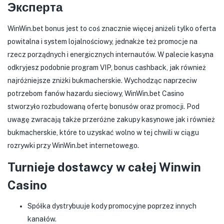
Эксперта
WinWin.bet bonus jest to coś znacznie więcej aniżeli tylko oferta
powitalna i system lojalnościowy, jednakże też promocje na
rzecz porządnych i energicznych internautów. W palecie kasyna
odkryjesz podobnie program VIP, bonus cashback, jak również
najróżniejsze zniżki bukmacherskie. Wychodząc naprzeciw
potrzebom fanów hazardu sieciowy, WinWin.bet Casino
stworzyło rozbudowaną ofertę bonusów oraz promocji. Pod
uwagę zwracają także przeróżne zakupy kasynowe jak i również
bukmacherskie, które to uzyskać wolno w tej chwili w ciągu
rozrywki przy WinWin.bet internetowego.
Turnieje dostawcy w całej Winwin
Casino
Spółka dystrybuuje kody promocyjne poprzez innych
kanałów.