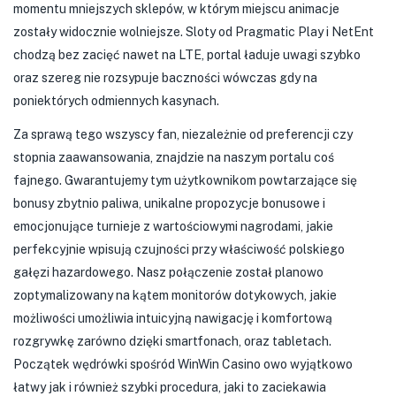
momentu mniejszych sklepów, w którym miejscu animacje
zostały widocznie wolniejsze. Sloty od Pragmatic Play i NetEnt
chodzą bez zacięć nawet na LTE, portal ładuje uwagi szybko
oraz szereg nie rozsypuje baczności wówczas gdy na
poniektórych odmiennych kasynach.
Za sprawą tego wszyscy fan, niezależnie od preferencji czy
stopnia zaawansowania, znajdzie na naszym portalu coś
fajnego. Gwarantujemy tym użytkownikom powtarzające się
bonusy zbytnio paliwa, unikalne propozycje bonusowe i
emocjonujące turnieje z wartościowymi nagrodami, jakie
perfekcyjnie wpisują czujności przy właściwość polskiego
gałęzi hazardowego. Nasz połączenie został planowo
zoptymalizowany na kątem monitorów dotykowych, jakie
możliwości umożliwia intuicyjną nawigację i komfortową
rozgrywkę zarówno dzięki smartfonach, oraz tabletach.
Początek wędrówki spośród WinWin Casino owo wyjątkowo
łatwy jak i również szybki procedura, jaki to zaciekawia