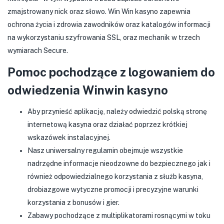
zmajstrowany nick oraz słowo.
Win Win kasyno zapewnia
ochrona życia i zdrowia zawodników oraz katalogów informacji
na wykorzystaniu szyfrowania SSL, oraz mechanik w trzech
wymiarach Secure.
Pomoc pochodzące z logowaniem do
odwiedzenia Winwin kasyno
Aby przynieść aplikację, należy odwiedzić polską stronę
internetową kasyna oraz działać poprzez krótkiej
wskazówek instalacyjnej.
Nasz uniwersalny regulamin obejmuje wszystkie
nadrzędne informacje nieodzowne do bezpiecznego jak i
również odpowiedzialnego korzystania z służb kasyna,
drobiazgowe wytyczne promocji i precyzyjne warunki
korzystania z bonusów i gier.
Zabawy pochodzące z multiplikatorami rosnącymi w toku