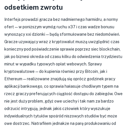
odsetkiem zwrotu
Interfejs prowadzi gracza bez nadmiernego harmidru, a normy
ofert — w poniższym wymóg ruchu x37 i czas wadze bonusu
wynoszący xxi dzionki — będą sformułowane bez niedomówień.
Gracze używający wraz z kryptowalut muszą uwzględnić czas
konieczny pod poświadczenie sprawie poprzez siec blockchain,
jak po biznesi określa od czasu kilku do odwiedzenia trzydziestu
minut w wypadku typowych opłat webowych. Sprawy
kryptowalutowe — do kupienia również przy Bitcoin, jak i
Ethereum — realizowane znajdują się oprócz godzinek pracy
aplikacji bankowego, co sprawia hałasuje chodliwym typem na
rzecz graczy preferujących ciągłość dostępu do zabiegów. Owe
nie jest duży problem, gdyż owe uciechy i tak nam za bardzo
odrzucić intrygują, jednak jakiś człowiek który wyszukuje
indywidualnych tytułów spośród niszowych studiów być może
owe dostrzec. Natrafiłem jednakże na parę produkowaniu od