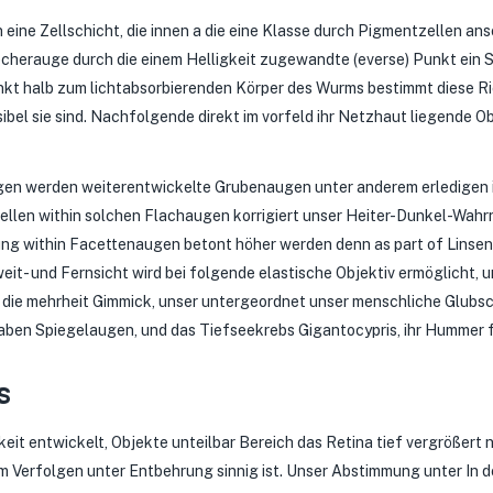
n eine Zellschicht, die innen a die eine Klasse durch Pigmentzellen a
herauge durch die einem Helligkeit zugewandte (everse) Punkt ein Si
unkt halb zum lichtabsorbierenden Körper des Wurms bestimmt diese Ric
bel sie sind. Nachfolgende direkt im vorfeld ihr Netzhaut liegende Ob
n werden weiterentwickelte Grubenaugen unter anderem erledigen i
ellen within solchen Flachaugen korrigiert unser Heiter-Dunkel-Wah
sung within Facettenaugen betont höher werden denn as part of Linse
- und Fernsicht wird bei folgende elastische Objektiv ermöglicht, u
 die mehrheit Gimmick, unser untergeordnet unser menschliche Glubsc
haben Spiegelaugen, und das Tiefseekrebs Gigantocypris, ihr Hummer 
s
keit entwickelt, Objekte unteilbar Bereich das Retina tief vergrößert
 Verfolgen unter Entbehrung sinnig ist. Unser Abstimmung unter In der