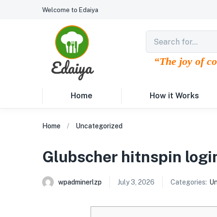
Welcome to Edaiya
“The joy of c
Home
How it Works
Home
Uncategorized
Glubscher hitnspin logi
wpadminerlzp
July 3, 2026
Categories:
Un