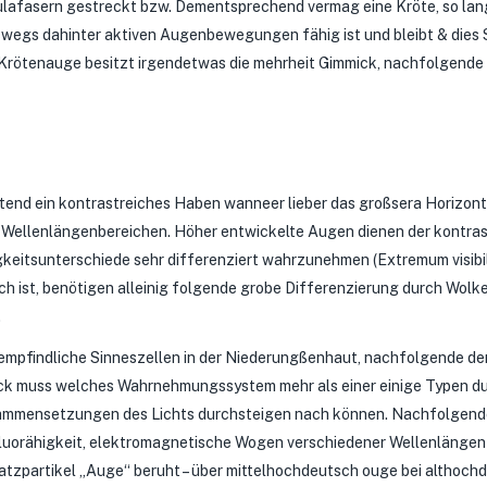
nulafasern gestreckt bzw. Dementsprechend vermag eine Kröte, so lange
swegs dahinter aktiven Augenbewegungen fähig ist und bleibt & dies
 Krötenauge besitzt irgendetwas die mehrheit Gimmick, nachfolgende
end ein kontrastreiches Haben wanneer lieber das großsera Horizont 
Wellenlängenbereichen. Höher entwickelte Augen dienen der kontras
gkeitsunterschiede sehr differenziert wahrzunehmen (Extremum visibile)
lich ist, benötigen alleinig folgende grobe Differenzierung durch Wol
.
tempfindliche Sinneszellen in der Niederungßenhaut, nachfolgende de
eck muss welches Wahrnehmungssystem mehr als einer einige Typen d
usammensetzungen des Lichts durchsteigen nach können. Nachfolgen
uorähigkeit, elektromagnetische Wogen verschiedener Wellenlängen wi
zpartikel „Auge“ beruht – über mittelhochdeutsch ouge bei althochde