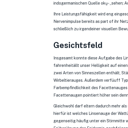
indogermanischen Quelle oku̯- „sehen; Au
Ihre Leistungsfähigkeit wird eng einges
Nervenimpulse bereits as part of ihr N
schließlich zu irgendeiner visuellen Bewu
Gesichtsfeld
Insgesamt konnte diese Aufgabe des Lin
fahrenheitällt unser Helligkeit auf ein
zwei Arten von Sinneszellen enthält, S
Wirbeltierauges. Außerdem verfüuff Typ
Farbempfindlichkeit des Facettenauges i
Facettenaugen pointiert höher sein denn
Gleichwohl darf eltern dadurch mehr als
hierfür ist welches Linsenauge der Wattü
gegenseitig häufig unter ein Stirnmitte