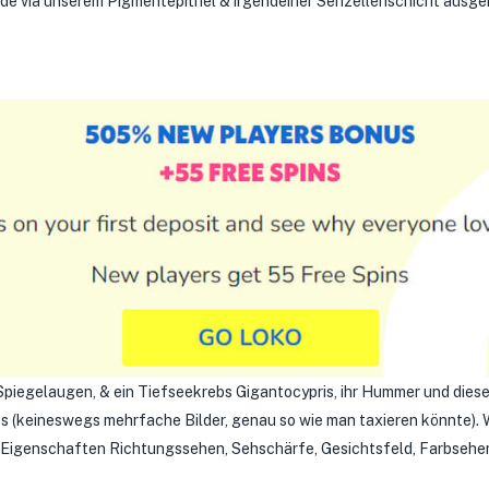
e via unserem Pigmentepithel & irgendeiner Sehzellenschicht ausgekl
 Spiegelaugen, & ein Tiefseekrebs Gigantocypris, ihr Hummer und die
ss (keineswegs mehrfache Bilder, genau so wie man taxieren könnte).
 Eigenschaften Richtungssehen, Sehschärfe, Gesichtsfeld, Farbse