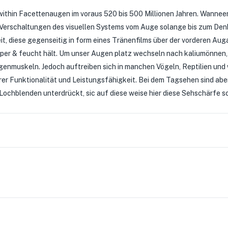
 within Facettenaugen im voraus 520 bis 500 Millionen Jahren. Wanne
erschaltungen des visuellen Systems vom Auge solange bis zum Denk
it, diese gegenseitig in form eines Tränenfilms über der vorderen Aug
er & feucht hält. Um unser Augen platz wechseln nach kaliumönnen, 
enmuskeln. Jedoch auftreiben sich in manchen Vögeln, Reptilien und w
rer Funktionalität und Leistungsfähigkeit. Bei dem Tagsehen sind aber
Lochblenden unterdrückt, sic auf diese weise hier diese Sehschärfe sc