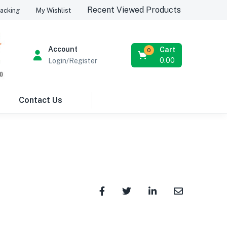
Recent Viewed Products
acking
My Wishlist
Account
Cart
0
0.00
Login/Register
Contact Us