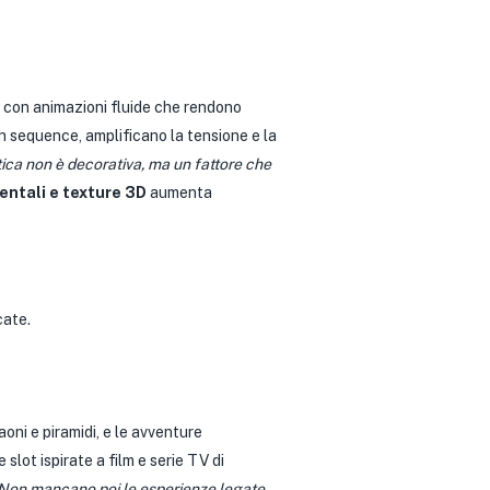
i con animazioni fluide che rendono
n sequence, amplificano la tensione e la
ica non è decorativa, ma un fattore che
entali e texture 3D
aumenta
cate.
aoni e piramidi, e le avventure
lot ispirate a film e serie TV di
o. Non mancano poi le esperienze legate