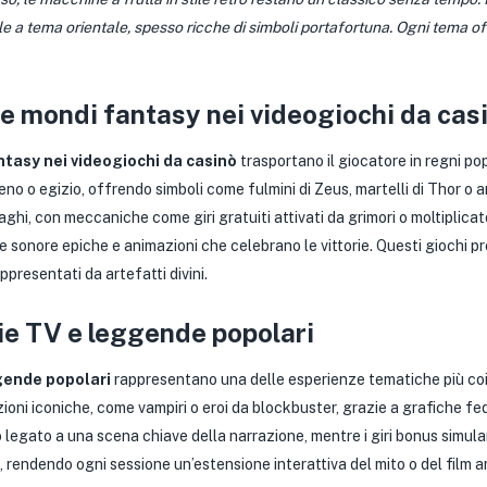
le a tema orientale, spesso ricche di simboli portafortuna. Ogni tema off
e mondi fantasy nei videogiochi da cas
tasy nei videogiochi da casinò
trasportano il giocatore in regni pop
eno o egizio, offrendo simboli come fulmini di Zeus, martelli di Thor o 
aghi, con meccaniche come giri gratuiti attivati da grimori o moltiplicato
ne sonore epiche e animazioni che celebrano le vittorie. Questi giochi 
presentati da artefatti divini.
erie TV e leggende popolari
ggende popolari
rappresentano una delle esperienze tematiche più coin
i iconiche, come vampiri o eroi da blockbuster, grazie a grafiche fede
o legato a una scena chiave della narrazione, mentre i giri bonus simul
, rendendo ogni sessione un’estensione interattiva del mito o del film