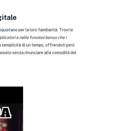
gitale
quistano per la loro familiarità. Trovi le
plicatori e nelle funzioni bonus che i
 semplicità di un tempo, offrendoti però
passato senza rinunciare alla comodità del