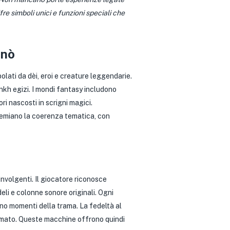
re simboli unici e funzioni speciali che
inò
olati da dèi, eroi e creature leggendarie.
ankh egizi. I mondi fantasy includono
ri nascosti in scrigni magici.
premiano la coerenza tematica, con
volgenti. Il giocatore riconosce
li e colonne sonore originali. Ogni
ano momenti della trama. La fedeltà al
 amato. Queste macchine offrono quindi