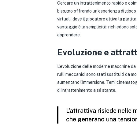
Cercare un intrattenimento rapido e coin
bisogno offrendo un’esperienza di gioco 
virtuali, dove il giocatore attiva la part
vantaggio è la semplicità: richiedono solo
apprendere.
Evoluzione e attra
L’evoluzione delle moderne macchine da 
rulli meccanici sono stati sostituiti da m
aumentano l’immersione. Temi cinematogra
di intrattenimento a sé stante.
L’attrattiva risiede nell
che generano una tension