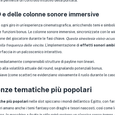
 permette un controllo intuitivo della puntata.
3D e delle colonne sonore immersive
a ogni giro in un’esperienza cinematografica, arricchendo temi e simbol
 e funzioni bonus. Le colonne sonore immersive, sincronizzate con le wi
ione del giocatore durante le fasi chiave.
Questa sinestesia visivo-acust
ella frequenza delle vincite.
L’implementazione di
effetti sonori ambi
rfaccia in un palcoscenico interattivo.
ediatamente comprensibili strutture di payline non lineari.
o alla volatilità attuale del round, segnalando potenziali bonus.
iave (come scatter) ne evidenziano visivamente il ruolo durante le cas
enze tematiche più popolari
che più popolari
nelle slot spiccano i mondi dell’antico Egitto, con far
 amano anche i temi fantasy con draghi e tesori nascosti, così come le s
rso, le macchine a frutta in stile retrò restano un classico senza temp