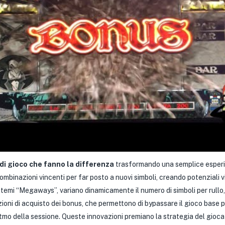
i gioco che fanno la differenza
trasformando una semplice esperie
combinazioni vincenti per far posto a nuovi simboli, creando potenziali v
istemi “Megaways”, variano dinamicamente il numero di simboli per rullo,
zioni di acquisto dei bonus, che permettono di bypassare il gioco base p
tmo della sessione. Queste innovazioni premiano la strategia del gioc