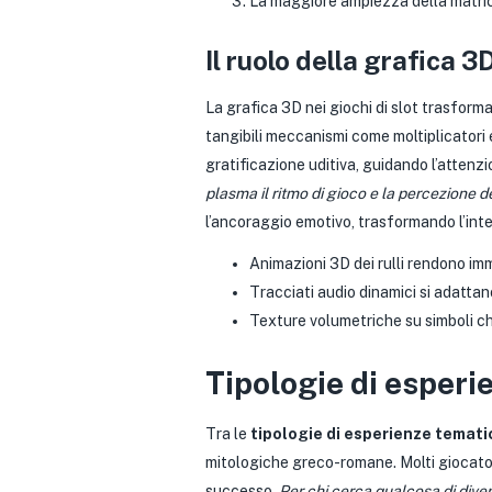
La maggiore ampiezza della matrice
Il ruolo della grafica 
La grafica 3D nei giochi di slot trasform
tangibili meccanismi come moltiplicatori
gratificazione uditiva, guidando l’attenz
plasma il ritmo di gioco e la percezione d
l’ancoraggio emotivo, trasformando l’inte
Animazioni 3D dei rulli rendono imm
Tracciati audio dinamici si adattan
Texture volumetriche su simboli ch
Tipologie di esperi
Tra le
tipologie di esperienze temati
mitologiche greco-romane. Molti giocatori
successo.
Per chi cerca qualcosa di dive