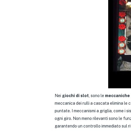
Nei
giochi di slot
, sono le
meccaniche d
meccanica dei rulli a cascata elimina le 
puntate. I meccanismi a griglia, come i s
ogni giro. Non meno rilevanti sono le fun
garantendo un controllo immediato sul ri