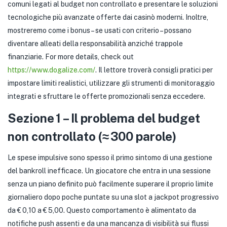
comuni legati al budget non controllato e presentare le soluzioni
tecnologiche più avanzate offerte dai casinò moderni. Inoltre,
mostreremo come i bonus – se usati con criterio – possano
diventare alleati della responsabilità anziché trappole
finanziarie. For more details, check out
https://www.dogalize.com/
. Il lettore troverà consigli pratici per
impostare limiti realistici, utilizzare gli strumenti di monitoraggio
integrati e sfruttare le offerte promozionali senza eccedere.
Sezione 1 – Il problema del budget
non controllato (≈ 300 parole)
Le spese impulsive sono spesso il primo sintomo di una gestione
del bankroll inefficace. Un giocatore che entra in una sessione
senza un piano definito può facilmente superare il proprio limite
giornaliero dopo poche puntate su una slot a jackpot progressivo
da € 0,10 a € 5,00. Questo comportamento è alimentato da
notifiche push assenti e da una mancanza di visibilità sui flussi