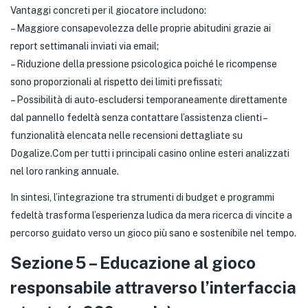
Vantaggi concreti per il giocatore includono:
– Maggiore consapevolezza delle proprie abitudini grazie ai
report settimanali inviati via email;
– Riduzione della pressione psicologica poiché le ricompense
sono proporzionali al rispetto dei limiti prefissati;
– Possibilità di auto‑escludersi temporaneamente direttamente
dal pannello fedeltà senza contattare l’assistenza clienti –
funzionalità elencata nelle recensioni dettagliate su
Dogalize.Com per tutti i principali casino online esteri analizzati
nel loro ranking annuale.
In sintesi, l’integrazione tra strumenti di budget e programmi
fedeltà trasforma l’esperienza ludica da mera ricerca di vincite a
percorso guidato verso un gioco più sano e sostenibile nel tempo.
Sezione 5 – Educazione al gioco
responsabile attraverso l’interfaccia