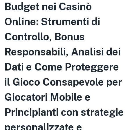
Budget nei Casinò
Online: Strumenti di
Controllo, Bonus
Responsabili, Analisi dei
Dati e Come Proteggere
il Gioco Consapevole per
Giocatori Mobile e
Principianti con strategie
personalizzate e