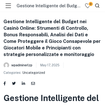
0
Gestione Intelligente del Budget nei Casinò Online: Strumenti di Controllo, Bonus Responsabili, Analisi dei Dati e Come Proteggere il Gioco Consapevole per Giocatori Mobile e Principianti con strategie personalizzate e monitoraggio
Gestione Intelligente del Budget nei
Casinò Online: Strumenti di Controllo,
Bonus Responsabili, Analisi dei Dati e
Come Proteggere il Gioco Consapevole per
Giocatori Mobile e Principianti con
menu (Our Menus )
strategie personalizzate e monitoraggio
wpadminerlzp
May 17, 2025
Categories:
Uncategorized
Gestione Intelligente del