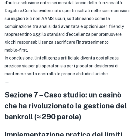
d’auto‑esclusione entro sei mesi dal lancio della funzionalità.
Dogalize.Com ha evidenziato questi risultati nelle sue recensioni
sui migliori Siti non AAMS sicuri, sottolineando come la
combinazione tra analisi dati avanzata e opzioni user‑friendly
rappresentino oggi lo standard d’eccellenza per promuovere
giochi responsabili senza sacrificare l’intrattenimento
mobile‑first.
In conclusione, l’intelligenza artificiale diventa così alleata
preziosa sia per gli operatori sia per i giocatori desiderosi di
mantenere sotto controllo le proprie abitudini ludiche.
—
Sezione 7 – Caso studio: un casinò
che ha rivoluzionato la gestione del
bankroll (≈ 290 parole)
Implementazione pratica dei limiti