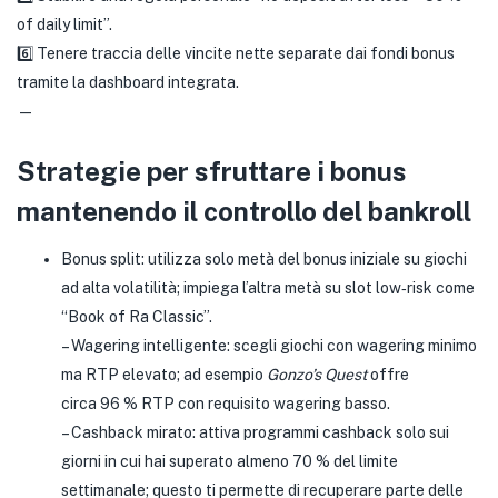
of daily limit”.
6️⃣ Tenere traccia delle vincite nette separate dai fondi bonus
tramite la dashboard integrata.
—
Strategie per sfruttare i bonus
mantenendo il controllo del bankroll
Bonus split: utilizza solo metà del bonus iniziale su giochi
ad alta volatilità; impiega l’altra metà su slot low‑risk come
“Book of Ra Classic”.
– Wagering intelligente: scegli giochi con wagering minimo
ma RTP elevato; ad esempio
Gonzo’s Quest
offre
circa 96 % RTP con requisito wagering basso.
– Cashback mirato: attiva programmi cashback solo sui
giorni in cui hai superato almeno 70 % del limite
settimanale; questo ti permette di recuperare parte delle