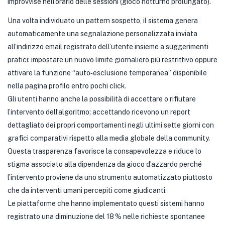
improvvise nell’orario delle sessioni (gioco notturno prolungato).
Una volta individuato un pattern sospetto, il sistema genera
automaticamente una segnalazione personalizzata inviata
all’indirizzo email registrato dell’utente insieme a suggerimenti
pratici: impostare un nuovo limite giornaliero più restrittivo oppure
attivare la funzione “auto‑esclusione temporanea” disponibile
nella pagina profilo entro pochi click.
Gli utenti hanno anche la possibilità di accettare o rifiutare
l’intervento dell’algoritmo; accettando ricevono un report
dettagliato dei propri comportamenti negli ultimi sette giorni con
grafici comparativi rispetto alla media globale della community.
Questa trasparenza favorisce la consapevolezza e riduce lo
stigma associato alla dipendenza da gioco d’azzardo perché
l’intervento proviene da uno strumento automatizzato piuttosto
che da interventi umani percepiti come giudicanti.
Le piattaforme che hanno implementato questi sistemi hanno
registrato una diminuzione del 18 % nelle richieste spontanee