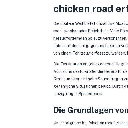
chicken road er
Die digitale Welt bietet unzählige Mögli
road“ wachsender Beliebtheit. Viele Spie
herausfordernden Spiel zu verschaffen. 
dabei auf den entgegenkommenden Verkeh
von einem Fahrzeug erfasst zu werden. D
Die Faszination an „chicken road“ liegt 
Autos und desto größer die Herausforderu
Grafik und der einfache Sound tragen zu
gefährliche Situationen begibt. Durch da
einzigartiges Spielerlebnis.
Die Grundlagen von
Um erfolgreich bei "chicken road" zu se