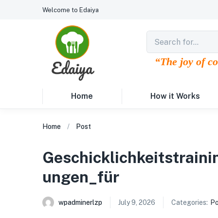
Welcome to Edaiya
“The joy of c
Home
How it Works
Home
Post
Geschicklichkeitstrai
ungen_für
wpadminerlzp
July 9, 2026
Categories:
Po