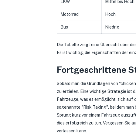
LKW
Mittel bis Hoch
Motorrad
Hoch
Bus
Niedrig
Die Tabelle zeigt eine Übersicht über d
Es ist wichtig, die Eigenschaften der e
Fortgeschrittene St
Sobald man die Grundlagen von "chicken
zu erzielen. Eine wichtige Strategie is
Fahrzeuge, was es ermöglicht, sich auf 
sogenannte "Risk Taking", bei dem man 
Sprung kurz vor einem Fahrzeug auszufü
dies erfolgreich zu tun. Vergessen Sie a
verlassen kann.