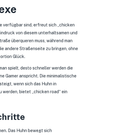
lexe
e verfügbar sind, erfreut sich „chicken
 Eindruck von diesem unterhaltsamen und
e Straße überqueren muss, während man
ie andere Straßenseite zu bringen, ohne
ortion Glück.
an spielt, desto schneller werden die
ne Gamer anspricht. Die minimalistische
teigt, wenn sich das Huhn in
u werden, bietet „chicken road“ ein
hritte
tehen. Das Huhn bewegt sich