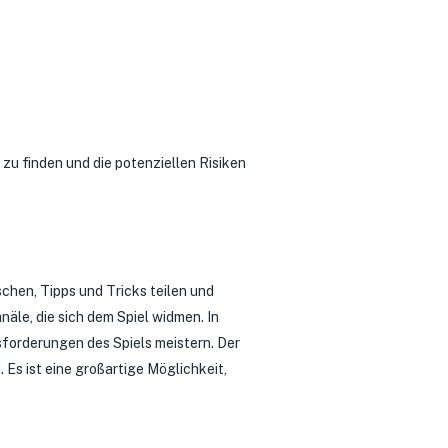
zu finden und die potenziellen Risiken
schen, Tipps und Tricks teilen und
le, die sich dem Spiel widmen. In
forderungen des Spiels meistern. Der
Es ist eine großartige Möglichkeit,