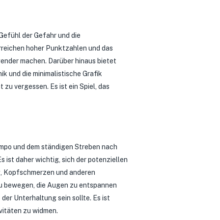
 Gefühl der Gefahr und die
Erreichen hoher Punktzahlen und das
gender machen. Darüber hinaus bietet
k und die minimalistische Grafik
zu vergessen. Es ist ein Spiel, das
Tempo und dem ständigen Streben nach
ist daher wichtig, sich der potenziellen
g, Kopfschmerzen und anderen
 zu bewegen, die Augen zu entspannen
der Unterhaltung sein sollte. Es ist
ivitäten zu widmen.