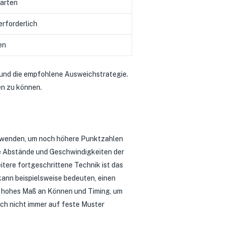
arten
erforderlich
en
t und die empfohlene Ausweichstrategie.
en zu können.
zuwenden, um noch höhere Punktzahlen
mte Abstände und Geschwindigkeiten der
itere fortgeschrittene Technik ist das
kann beispielsweise bedeuten, einen
n hohes Maß an Können und Timing, um
sich nicht immer auf feste Muster