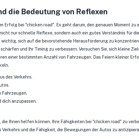
nd die Bedeutung von Reflexen
um Erfolg bei "chicken road". Es geht darum, den genauen Moment zu e
 nicht nur schnelle Reflexe, sondern auch ein gutes Verständnis für die
wichtig, sich auf die bevorstehende Herausforderung zu konzentrier
schärfen und Ihr Timing zu verbessern. Versuchen Sie, sich kleine Ziele
en einer bestimmten Anzahl von Fahrzeugen. Das Feiern kleiner Erfol
keln.
us des Verkehrs.
utos.
n Fahrzeugen.
nd dich anzupassen.
s, die Ihnen helfen können, Ihre Fähigkeiten bei "chicken road" zu ver
Verkehrs und die Fähigkeit, die Bewegungen der Autos zu antizipieren