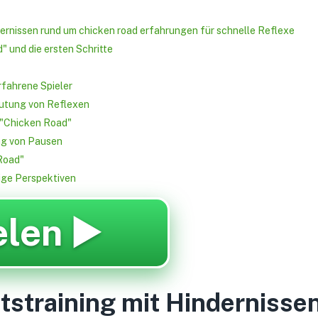
dernissen rund um chicken road erfahrungen für schnelle Reflexe
 und die ersten Schritte
rfahrene Spieler
eutung von Reflexen
 "Chicken Road"
ng von Pausen
Road"
ige Perspektiven
elen ▶️
tstraining mit Hindernisse