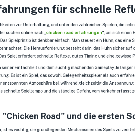
fahrungen für schnelle Ref
chkeiten zur Unterhaltung, und unter den zahlreichen Spielen, die onlin
ler suchen online nach „
chicken road erfahrungen
“, um sich einen
Das Spielprinzip ist denkbar einfach: Man steuert ein Huhn, das ein
r achtet. Die Herausforderung besteht darin, das Huhn sicher auf d
as Spiel erfordert schnelle Reflexe, gutes Timing und eine gewisse P
in seiner Einfachheit und dem süchtig machenden Gameplay. Je länger m
ng. Es ist ein Spiel, das sowohl Gelegenheitsspieler als auch erfahre
r entspannten Atmosphäre bei, während gleichzeitig die Anspannung s
s schnelle Spieltempo und die ständige Gefahr, vom Verkehr erfasst z
 "Chicken Road" und die ersten Sc
in, ist es wichtig, die grundlegenden Mechanismen des Spiels zu vers