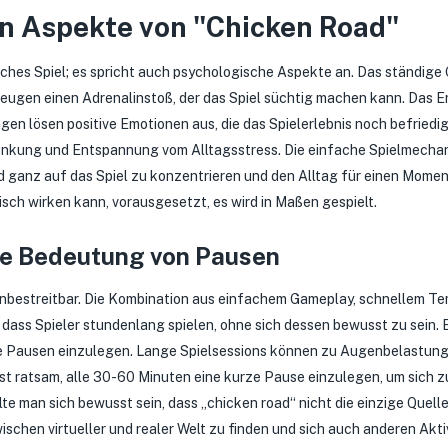
n Aspekte von "Chicken Road"
aches Spiel; es spricht auch psychologische Aspekte an. Das ständige
zeugen einen Adrenalinstoß, der das Spiel süchtig machen kann. Das 
n lösen positive Emotionen aus, die das Spielerlebnis noch befriedi
enkung und Entspannung vom Alltagsstress. Die einfache Spielmechani
nd ganz auf das Spiel zu konzentrieren und den Alltag für einen Moment 
sch wirken kann, vorausgesetzt, es wird in Maßen gespielt.
ie Bedeutung von Pausen
 unbestreitbar. Die Kombination aus einfachem Gameplay, schnellem 
ss Spieler stundenlang spielen, ohne sich dessen bewusst zu sein. Es 
ge Pausen einzulegen. Lange Spielsessions können zu Augenbelastun
ist ratsam, alle 30-60 Minuten eine kurze Pause einzulegen, um sich
te man sich bewusst sein, dass „chicken road“ nicht die einzige Quelle 
schen virtueller und realer Welt zu finden und sich auch anderen Akt