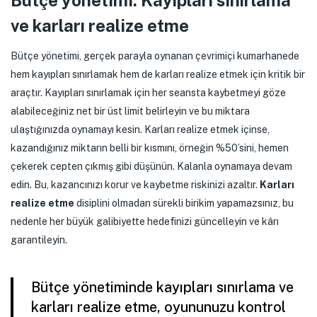
Bütçe yönetimi: Kayıpları sınırlama
ve karları realize etme
Bütçe yönetimi, gerçek parayla oynanan çevrimiçi kumarhanede
hem kayıpları sınırlamak hem de karları realize etmek için kritik bir
araçtır. Kayıpları sınırlamak için her seansta kaybetmeyi göze
alabileceğiniz net bir üst limit belirleyin ve bu miktara
ulaştığınızda oynamayı kesin. Karları realize etmek içinse,
kazandığınız miktarın belli bir kısmını, örneğin %50’sini, hemen
çekerek cepten çıkmış gibi düşünün. Kalanla oynamaya devam
edin. Bu, kazancınızı korur ve kaybetme riskinizi azaltır.
Karları
realize etme
disiplini olmadan sürekli birikim yapamazsınız, bu
nedenle her büyük galibiyette hedefinizi güncelleyin ve kârı
garantileyin.
Bütçe yönetiminde kayıpları sınırlama ve
karları realize etme, oyununuzu kontrol