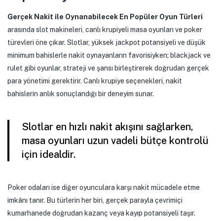
Gerçek Nakit ile Oynanabilecek En Popüler Oyun Türleri
arasında slot makineleri, canlı krupiyeli masa oyunları ve poker
türevleri öne çıkar. Slotlar, yüksek jackpot potansiyeli ve düşük
minimum bahislerle nakit oynayanların favorisiyken; blackjack ve
rulet gibi oyunlar, strateji ve şansı birleştirerek doğrudan gerçek
para yönetimi gerektirir. Canlı krupiye seçenekleri, nakit
bahislerin anlık sonuçlandığı bir deneyim sunar.
Slotlar en hızlı nakit akışını sağlarken,
masa oyunları uzun vadeli bütçe kontrolü
için idealdir.
Poker odaları ise diğer oyunculara karşı nakit mücadele etme
imkânı tanır. Bu türlerin her biri, gerçek parayla çevrimiçi
kumarhanede doğrudan kazanç veya kayıp potansiyeli taşır.