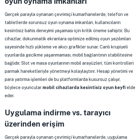
oyun oynama imkanları
Gerçek parayla oynanan çevrimiçi kumarhanelerde, telefon ve
tabletlerde sorunsuz oyun oynama imkanları, kullanıcıların
kesintisiz bahis deneyimi yaşaması için kritik öneme sahiptir. Bu
cihazlar, dokunmatik ekranlara optimize edilmiş oyun yazılımları
sayesinde hızlı yükleme ve akıcı grafikler sunar. Canlı krupiyeli
oyunlarda gecikme yaşanmaması, mobil bağlantının stabilitesine
bağlıdır. Slot ve masa oyunlarının mobil arayüzleri, tüm kontrolleri
parmak hareketleriyle yönetmeyi kolaylaştırır. Hesap yönetimi ve
para yatırma işlemleri de bu platformlarda kusursuz çalışır,
böylece oyuncular
mobil cihazlarda kesintisiz oyun keyfi
elde
eder.
Uygulama indirme vs. tarayıcı
üzerinden erişim
Gerçek parayla oynanan çevrimiçi kumarhanelerde, uygulama