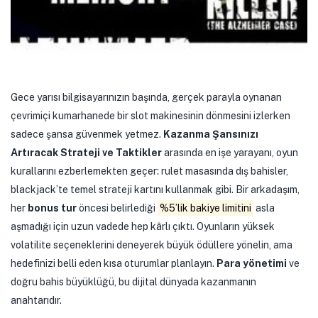
Gece yarısı bilgisayarınızın başında, gerçek parayla oynanan
çevrimiçi kumarhanede bir slot makinesinin dönmesini izlerken
sadece şansa güvenmek yetmez.
Kazanma Şansınızı
Artıracak Strateji ve Taktikler
arasında en işe yarayanı, oyun
kurallarını ezberlemekten geçer: rulet masasında dış bahisler,
blackjack’te temel strateji kartını kullanmak gibi. Bir arkadaşım,
her
bonus tur
öncesi belirlediği
%5’lik bakiye limitini
asla
aşmadığı için uzun vadede hep kârlı çıktı. Oyunların yüksek
volatilite seçeneklerini deneyerek büyük ödüllere yönelin, ama
hedefinizi belli eden kısa oturumlar planlayın.
Para yönetimi
ve
doğru bahis büyüklüğü, bu dijital dünyada kazanmanın
anahtarıdır.