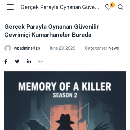
0
Gerçek Parayla Oynanan Güvenilir Çevrimiçi Kumarhaneler Burada
Gerçek Parayla Oynanan Güvenilir
Çevrimiçi Kumarhaneler Burada
wpadminerlzp
June 23, 2026
Categories:
News
menu (Our Menus )