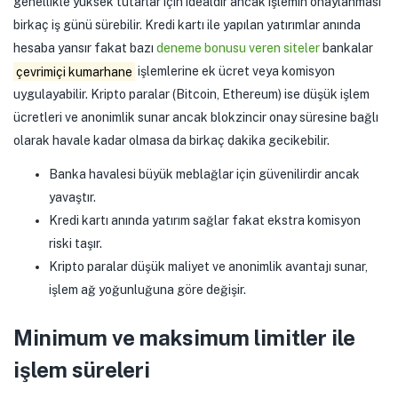
genellikle yüksek tutarlar için idealdir ancak işlemin onaylanması
birkaç iş günü sürebilir. Kredi kartı ile yapılan yatırımlar anında
hesaba yansır fakat bazı
deneme bonusu veren siteler
bankalar
çevrimiçi kumarhane
işlemlerine ek ücret veya komisyon
uygulayabilir. Kripto paralar (Bitcoin, Ethereum) ise düşük işlem
ücretleri ve anonimlik sunar ancak blokzincir onay süresine bağlı
olarak havale kadar olmasa da birkaç dakika gecikebilir.
Banka havalesi büyük meblağlar için güvenilirdir ancak
yavaştır.
Kredi kartı anında yatırım sağlar fakat ekstra komisyon
riski taşır.
Kripto paralar düşük maliyet ve anonimlik avantajı sunar,
işlem ağ yoğunluğuna göre değişir.
Minimum ve maksimum limitler ile
işlem süreleri