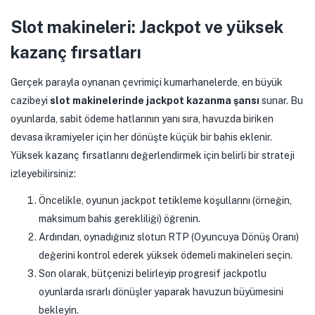
Slot makineleri: Jackpot ve yüksek
kazanç fırsatları
Gerçek parayla oynanan çevrimiçi kumarhanelerde, en büyük
cazibeyi
slot makinelerinde jackpot kazanma şansı
sunar. Bu
oyunlarda, sabit ödeme hatlarının yanı sıra, havuzda biriken
devasa ikramiyeler için her dönüşte küçük bir bahis eklenir.
Yüksek kazanç fırsatlarını değerlendirmek için belirli bir strateji
izleyebilirsiniz:
Öncelikle, oyunun jackpot tetikleme koşullarını (örneğin,
maksimum bahis gerekliliği) öğrenin.
Ardından, oynadığınız slotun RTP (Oyuncuya Dönüş Oranı)
değerini kontrol ederek yüksek ödemeli makineleri seçin.
Son olarak, bütçenizi belirleyip progresif jackpotlu
oyunlarda ısrarlı dönüşler yaparak havuzun büyümesini
bekleyin.