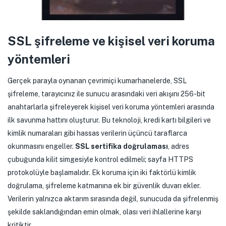
SSL şifreleme ve kişisel veri koruma
yöntemleri
Gerçek parayla oynanan çevrimiçi kumarhanelerde, SSL
şifreleme, tarayıcınız ile sunucu arasındaki veri akışını 256-bit
anahtarlarla şifreleyerek kişisel veri koruma yöntemleri arasında
ilk savunma hattını oluşturur. Bu teknoloji, kredi kartı bilgileri ve
kimlik numaraları gibi hassas verilerin üçüncü taraflarca
okunmasını engeller.
SSL sertifika doğrulaması
, adres
çubuğunda kilit simgesiyle kontrol edilmeli; sayfa HTTPS
protokolüyle başlamalıdır. Ek koruma için iki faktörlü kimlik
doğrulama, şifreleme katmanına ek bir güvenlik duvarı ekler.
Verilerin yalnızca aktarım sırasında değil, sunucuda da şifrelenmiş
şekilde saklandığından emin olmak, olası veri ihlallerine karşı
kritiktir.