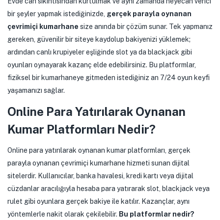
Evde can sıkıntısından kurtulmak ve aynı zamanda heyecan verici
bir şeyler yapmak istediğinizde,
gerçek parayla oynanan
çevrimiçi kumarhane
size anında bir çözüm sunar. Tek yapmanız
gereken, güvenilir bir siteye kaydolup bakiyenizi yüklemek;
ardından canlı krupiyeler eşliğinde slot ya da blackjack gibi
oyunları oynayarak kazanç elde edebilirsiniz. Bu platformlar,
fiziksel bir kumarhaneye gitmeden istediğiniz an 7/24 oyun keyfi
yaşamanızı sağlar.
Online Para Yatırılarak Oynanan
Kumar Platformları Nedir?
Online para yatırılarak oynanan kumar platformları, gerçek
parayla oynanan çevrimiçi kumarhane hizmeti sunan dijital
sitelerdir. Kullanıcılar, banka havalesi, kredi kartı veya dijital
cüzdanlar aracılığıyla hesaba para yatırarak slot, blackjack veya
rulet gibi oyunlara gerçek bakiye ile katılır. Kazançlar, aynı
yöntemlerle nakit olarak çekilebilir.
Bu platformlar nedir?