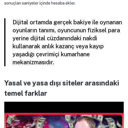
sonuçları saniyeler içinde hesaba ekler.
Dijital ortamda gerçek bakiye ile oynanan
oyunların tanımı, oyuncunun fiziksel para
yerine dijital cüzdanındaki nakdi
kullanarak anlık kazanç veya kayıp
yaşadığı çevrimiçi kumarhane
mekanizmasıdır.
Yasal ve yasa dışı siteler arasındaki
temel farklar