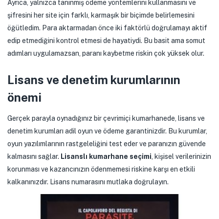
Ayrıca, yalnızca tanınmış ödeme yöntemlerini kullanmasını ve
şifresini her site için farklı, karmaşık bir biçimde belirlemesini
öğütledim. Para aktarmadan önce iki faktörlü doğrulamayı aktif
edip etmediğini kontrol etmesi de hayatiydi. Bu basit ama somut
adımları uygulamazsan, paranı kaybetme riskin çok yüksek olur.
Lisans ve denetim kurumlarının
önemi
Gerçek parayla oynadığınız bir çevrimiçi kumarhanede, lisans ve
denetim kurumları adil oyun ve ödeme garantinizdir. Bu kurumlar,
oyun yazılımlarının rastgeleliğini test eder ve paranızın güvende
kalmasını sağlar.
Lisanslı kumarhane seçimi
, kişisel verilerinizin
korunması ve kazancınızın ödenmemesi riskine karşı en etkili
kalkanınızdır. Lisans numarasını mutlaka doğrulayın.