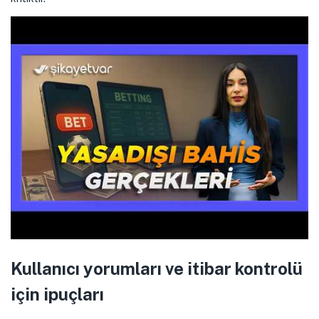
Kullanıcı yorumları ve itibar kontrolü
için ipuçları