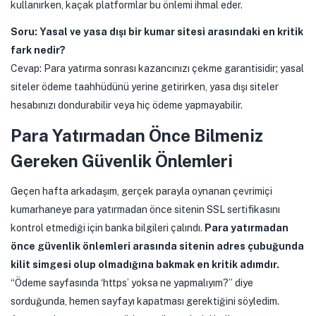
kullanırken, kaçak platformlar bu önlemi ihmal eder.
Soru: Yasal ve yasa dışı bir kumar sitesi arasındaki en kritik
fark nedir?
Cevap: Para yatırma sonrası kazancınızı çekme garantisidir; yasal
siteler ödeme taahhüdünü yerine getirirken, yasa dışı siteler
hesabınızı dondurabilir veya hiç ödeme yapmayabilir.
Para Yatırmadan Önce Bilmeniz
Gereken Güvenlik Önlemleri
Geçen hafta arkadaşım, gerçek parayla oynanan çevrimiçi
kumarhaneye para yatırmadan önce sitenin SSL sertifikasını
kontrol etmediği için banka bilgileri çalındı.
Para yatırmadan
önce güvenlik önlemleri arasında sitenin adres çubuğunda
kilit simgesi olup olmadığına bakmak en kritik adımdır.
“Ödeme sayfasında ‘https’ yoksa ne yapmalıyım?” diye
sorduğunda, hemen sayfayı kapatması gerektiğini söyledim.