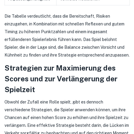
Die Tabelle verdeutlicht, dass die Bereitschaft, Risiken
einzugehen, in Kombination mit schnellen Reflexen und gutem
Timing zu höheren Punktzahlen und einem insgesamt
erfüllenderen Spielerlebnis führen kann. Das Spiel belohnt
Spieler, die in der Lage sind, die Balance zwischen Vorsicht und
Kühnheit zu finden und ihre Strategie entsprechend anzupassen.
Strategien zur Maximierung des
Scores und zur Verlängerung der
Spielzeit
Obwohl der Zufall eine Rolle spielt, gibt es dennoch
verschiedene Strategien, die Spieler anwenden können, um ihre
Chancen auf einen hohen Score zu erhöhen und ihre Spielzeit zu
verlängern. Eine effektive Strategie besteht darin, die Lücken im
Verkehr sorgfältig zu beobachten und auf den richtigen Moment