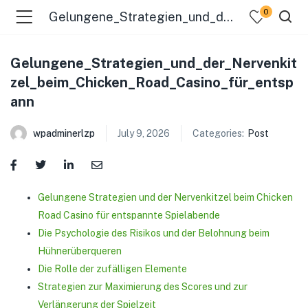
0
Gelungene_Strategien_und_der_Nervenkitzel_beim_Chicken_Road_Casino_für_entspann
Gelungene_Strategien_und_der_Nervenkit
zel_beim_Chicken_Road_Casino_für_entsp
ann
wpadminerlzp
July 9, 2026
Categories:
Post
menu (Our Menus )
Gelungene Strategien und der Nervenkitzel beim Chicken
Road Casino für entspannte Spielabende
Die Psychologie des Risikos und der Belohnung beim
Hühnerüberqueren
Die Rolle der zufälligen Elemente
Strategien zur Maximierung des Scores und zur
Verlängerung der Spielzeit