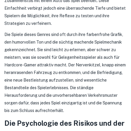
Zusammenstoß mit einem Auto das Spiel beendet. Diese
Einfachheit verbirgt jedoch eine überraschende Tiefe und bietet
Spielern die Möglichkeit, ihre Reflexe zu testen und ihre
Strategien zu verfeinern.
Die Spiele dieses Genres sind oft durch ihre farbenfrohe Grafik,
den humorvollen Ton und die süchtig machende Spielmechanik
gekennzeichnet. Sie sind leicht zu erlernen, aber schwer zu
meistern, was sie sowohl für Gelegenheitsspieler als auch für
Hardcore-Gamer attraktiv macht. Der Nervenkitzel, knapp einem
heranrasenden Fahrzeug zu entkommen, und die Befriedigung,
eine neue Bestleistung aufzustellen, sind wesentliche
Bestandteile des Spielerlebnisses. Die ständige
Herausforderung und die unvorhersehbaren Verkehrsmuster
sorgen dafür, dass jedes Spiel einzigartig ist und die Spannung
bis zum Schluss aufrechterhält.
Die Psychologie des Risikos und der