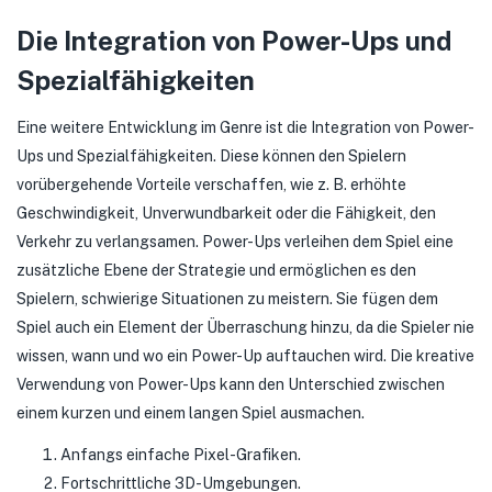
Die Integration von Power-Ups und
Spezialfähigkeiten
Eine weitere Entwicklung im Genre ist die Integration von Power-
Ups und Spezialfähigkeiten. Diese können den Spielern
vorübergehende Vorteile verschaffen, wie z. B. erhöhte
Geschwindigkeit, Unverwundbarkeit oder die Fähigkeit, den
Verkehr zu verlangsamen. Power-Ups verleihen dem Spiel eine
zusätzliche Ebene der Strategie und ermöglichen es den
Spielern, schwierige Situationen zu meistern. Sie fügen dem
Spiel auch ein Element der Überraschung hinzu, da die Spieler nie
wissen, wann und wo ein Power-Up auftauchen wird. Die kreative
Verwendung von Power-Ups kann den Unterschied zwischen
einem kurzen und einem langen Spiel ausmachen.
Anfangs einfache Pixel-Grafiken.
Fortschrittliche 3D-Umgebungen.