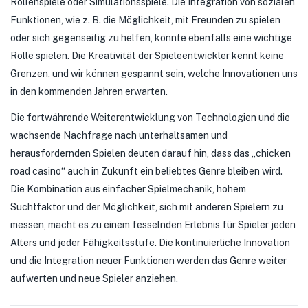
Rollenspiele oder Simulationsspiele. Die Integration von sozialen
Funktionen, wie z. B. die Möglichkeit, mit Freunden zu spielen
oder sich gegenseitig zu helfen, könnte ebenfalls eine wichtige
Rolle spielen. Die Kreativität der Spieleentwickler kennt keine
Grenzen, und wir können gespannt sein, welche Innovationen uns
in den kommenden Jahren erwarten.
Die fortwährende Weiterentwicklung von Technologien und die
wachsende Nachfrage nach unterhaltsamen und
herausfordernden Spielen deuten darauf hin, dass das „chicken
road casino“ auch in Zukunft ein beliebtes Genre bleiben wird.
Die Kombination aus einfacher Spielmechanik, hohem
Suchtfaktor und der Möglichkeit, sich mit anderen Spielern zu
messen, macht es zu einem fesselnden Erlebnis für Spieler jeden
Alters und jeder Fähigkeitsstufe. Die kontinuierliche Innovation
und die Integration neuer Funktionen werden das Genre weiter
aufwerten und neue Spieler anziehen.