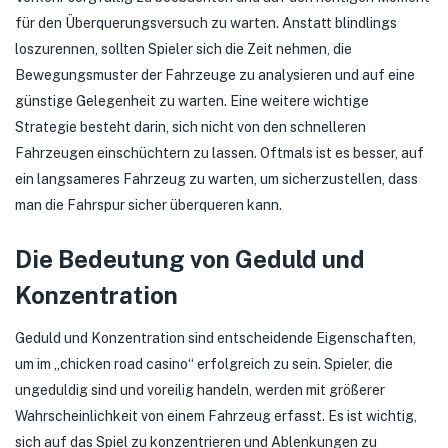
für den Überquerungsversuch zu warten. Anstatt blindlings
loszurennen, sollten Spieler sich die Zeit nehmen, die
Bewegungsmuster der Fahrzeuge zu analysieren und auf eine
günstige Gelegenheit zu warten. Eine weitere wichtige
Strategie besteht darin, sich nicht von den schnelleren
Fahrzeugen einschüchtern zu lassen. Oftmals ist es besser, auf
ein langsameres Fahrzeug zu warten, um sicherzustellen, dass
man die Fahrspur sicher überqueren kann.
Die Bedeutung von Geduld und
Konzentration
Geduld und Konzentration sind entscheidende Eigenschaften,
um im „chicken road casino“ erfolgreich zu sein. Spieler, die
ungeduldig sind und voreilig handeln, werden mit größerer
Wahrscheinlichkeit von einem Fahrzeug erfasst. Es ist wichtig,
sich auf das Spiel zu konzentrieren und Ablenkungen zu