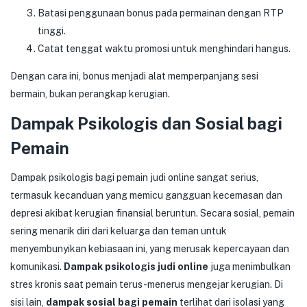
Batasi penggunaan bonus pada permainan dengan RTP
tinggi.
Catat tenggat waktu promosi untuk menghindari hangus.
Dengan cara ini, bonus menjadi alat memperpanjang sesi
bermain, bukan perangkap kerugian.
Dampak Psikologis dan Sosial bagi
Pemain
Dampak psikologis bagi pemain judi online sangat serius,
termasuk kecanduan yang memicu gangguan kecemasan dan
depresi akibat kerugian finansial beruntun. Secara sosial, pemain
sering menarik diri dari keluarga dan teman untuk
menyembunyikan kebiasaan ini, yang merusak kepercayaan dan
komunikasi.
Dampak psikologis judi online
juga menimbulkan
stres kronis saat pemain terus-menerus mengejar kerugian. Di
sisi lain,
dampak sosial bagi pemain
terlihat dari isolasi yang