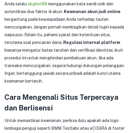
Anda selalu
abgbet88
menggunakan kata sandi unik dan
autentikasi dua faktor di akun.
Keamanan akun judi online
bergantung pada kewaspadaan Anda terhadap tautan
mencurigakan. Jangan pernah membagikan detail login kepada
siapa pun. Selain itu, pahami syarat dan ketentuan situs,
terutama soal pencairan dana.
Regulasi internal platform
biasanya mengatur batas taruhan dan verifikasi identitas; ikuti
prosedur ini untuk menghindari pembekuan akun. Jika ada
transaksi mencurigakan, segera hubungi dukungan pelanggan.
Ingat, bertanggung jawab secara pribadi adalah kunci utama
keamanan bertaruh.
Cara Mengenali Situs Terpercaya
dan Berlisensi
Untuk memastikan keamanan, periksa dulu apakah ada logo
lembaga penguji seperti BMM Testlabs atau eCOGRA di footer