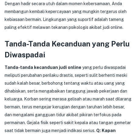
Dengan hadir secara utuh dalam momen kebersamaan, Anda
membangun kembali kepercayaan yang mungkin tergerus oleh
kebiasaan bermain. Lingkungan yang suportif adalah tameng
paling efektif melawan tekanan psikologis akibat judi online.
Tanda-Tanda Kecanduan yang Perlu
Diwaspadai
Tanda-tanda kecanduan judi online
yang perlu diwaspadai
meliputi perubahan perilaku drastis, seperti sulit berhenti meski
sudah kalah besar, berbohong tentang waktu atau uang yang
dihabiskan, serta mengabaikan tanggung jawab pekerjaan dan
keluarga. Korban sering merasa gelisah atau marah saat dilarang
bermain, terus mengejar kerugian dengan taruhan lebih besar,
dan mengalami gangguan tidur akibat pikiran terfokus pada
permainan. Gejala fisik seperti sakit kepala atau tangan gemetar
saat tidak bermain juga menjadi indikasi serius.
Q: Kapan