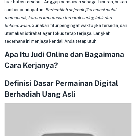
luar batas tersebut. Anggap permainan sebagai hiburan, bukan
sumber pendapatan.
Berhentilah sejenak jika emosi mulai
memuncak, karena keputusan terburuk sering lahir dari
kekecewaan.
Gunakan fitur pengingat waktu jika tersedia, dan
utamakan istirahat agar fokus tetap terjaga. Langkah
sederhana ini menjaga kendali Anda tetap utuh.
Apa Itu Judi Online dan Bagaimana
Cara Kerjanya?
Definisi Dasar Permainan Digital
Berhadiah Uang Asli