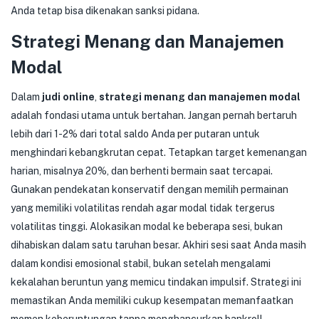
Anda tetap bisa dikenakan sanksi pidana.
Strategi Menang dan Manajemen
Modal
Dalam
judi online
,
strategi menang dan manajemen modal
adalah fondasi utama untuk bertahan. Jangan pernah bertaruh
lebih dari 1-2% dari total saldo Anda per putaran untuk
menghindari kebangkrutan cepat. Tetapkan target kemenangan
harian, misalnya 20%, dan berhenti bermain saat tercapai.
Gunakan pendekatan konservatif dengan memilih permainan
yang memiliki volatilitas rendah agar modal tidak tergerus
volatilitas tinggi. Alokasikan modal ke beberapa sesi, bukan
dihabiskan dalam satu taruhan besar. Akhiri sesi saat Anda masih
dalam kondisi emosional stabil, bukan setelah mengalami
kekalahan beruntun yang memicu tindakan impulsif. Strategi ini
memastikan Anda memiliki cukup kesempatan memanfaatkan