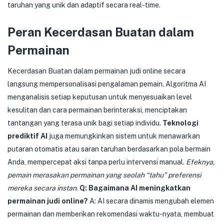
taruhan yang unik dan adaptif secara real-time.
Peran Kecerdasan Buatan dalam
Permainan
Kecerdasan Buatan dalam permainan judi online secara
langsung mempersonalisasi pengalaman pemain. Algoritma AI
menganalisis setiap keputusan untuk menyesuaikan level
kesulitan dan cara permainan berinteraksi, menciptakan
tantangan yang terasa unik bagi setiap individu.
Teknologi
prediktif AI
juga memungkinkan sistem untuk menawarkan
putaran otomatis atau saran taruhan berdasarkan pola bermain
Anda, mempercepat aksi tanpa perlu intervensi manual.
Efeknya,
pemain merasakan permainan yang seolah “tahu” preferensi
mereka secara instan
.
Q: Bagaimana AI meningkatkan
permainan judi online?
A: AI secara dinamis mengubah elemen
permainan dan memberikan rekomendasi waktu-nyata, membuat