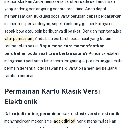
memungkinkan Anda memasang taruhan pada pertandingan
yang sedang berlangsung secara real-time. Anda dapat
memanfaatkan fluktuasi odds yang berubah cepat berdasarkan
momentum pertandingan, seperti peluang gol berikutnya di
sepak bola atau poin berikutnya di basket. Dengan menganalisis
alur permainan
, Anda bisa bertaruh pada hasil yang belum
terlihat oleh pasar.
Bagaimana cara memanfaatkan
perubahan odds saat laga berlangsung?
Kuncinya adalah
mengamati performa tim secara langsung—jika tim unggul mulai
bermain defensif, odds lawan naik, yang bisa menjadi peluang
taruhan bernilai.
Permainan Kartu Klasik Versi
Elektronik
Dalam
judi online, permainan kartu klasik versi elektronik
menghadirkan mekanisme
acak digital
yang mensimulasikan