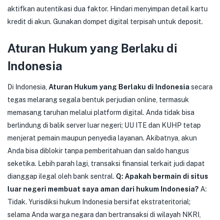
aktifkan autentikasi dua faktor. Hindari menyimpan detail kartu
kredit di akun. Gunakan dompet digital terpisah untuk deposit.
Aturan Hukum yang Berlaku di
Indonesia
Di Indonesia,
Aturan Hukum yang Berlaku di Indonesia
secara
tegas melarang segala bentuk perjudian online, termasuk
memasang taruhan melalui platform digital. Anda tidak bisa
berlindung di balik server luar negeri; UU ITE dan KUHP tetap
menjerat pemain maupun penyedia layanan. Akibatnya, akun
Anda bisa diblokir tanpa pemberitahuan dan saldo hangus
seketika. Lebih parah lagi, transaksi finansial terkait judi dapat
dianggap ilegal oleh bank sentral.
Q: Apakah bermain di situs
luar negeri membuat saya aman dari hukum Indonesia?
A:
Tidak. Yurisdiksi hukum Indonesia bersifat ekstrateritorial;
selama Anda warga negara dan bertransaksi di wilayah NKRI,