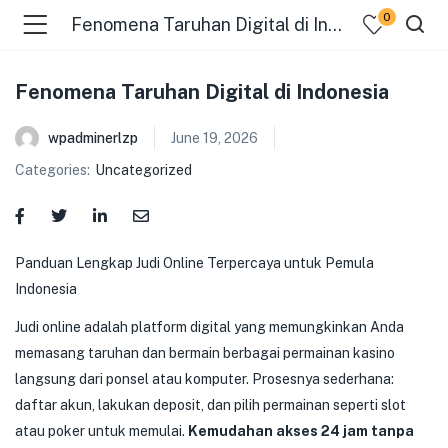
0
Fenomena Taruhan Digital di Indonesia
Fenomena Taruhan Digital di Indonesia
wpadminerlzp
June 19, 2026
Categories:
Uncategorized
menu (Our Menus )
Panduan Lengkap Judi Online Terpercaya untuk Pemula
Indonesia
Judi online adalah platform digital yang memungkinkan Anda
memasang taruhan dan bermain berbagai permainan kasino
langsung dari ponsel atau komputer. Prosesnya sederhana:
daftar akun, lakukan deposit, dan pilih permainan seperti slot
atau poker untuk memulai.
Kemudahan akses 24 jam tanpa