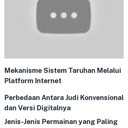
Mekanisme Sistem Taruhan Melalui
Platform Internet
Perbedaan Antara Judi Konvensional
dan Versi Digitalnya
Jenis-Jenis Permainan yang Paling