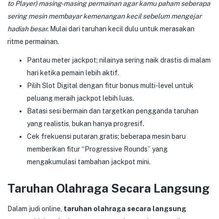
to Player) masing-masing permainan agar kamu paham seberapa
sering mesin membayar kemenangan kecil sebelum mengejar
hadiah besar.
Mulai dari taruhan kecil dulu untuk merasakan
ritme permainan.
Pantau meter jackpot; nilainya sering naik drastis di malam
hari ketika pemain lebih aktif.
Pilih Slot Digital dengan fitur bonus multi-level untuk
peluang meraih jackpot lebih luas.
Batasi sesi bermain dan targetkan pengganda taruhan
yang realistis, bukan hanya progresif.
Cek frekuensi putaran gratis; beberapa mesin baru
memberikan fitur “Progressive Rounds” yang
mengakumulasi tambahan jackpot mini.
Taruhan Olahraga Secara Langsung
Dalam judi online,
taruhan olahraga secara langsung