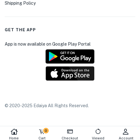
Shipping Policy
GET THE APP
App is now available on Google Play Portal
© 2020-2025 Edaiya All Rights Reserved.
0
Home
Cart
Checkout
Viewed
Account