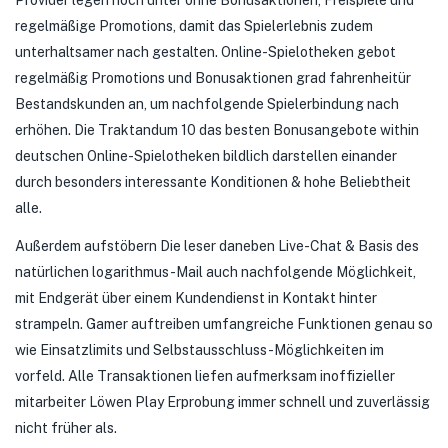
Provider legen noch unter ohne Bonusaktionen, Freispiele und
regelmäßige Promotions, damit das Spielerlebnis zudem
unterhaltsamer nach gestalten. Online-Spielotheken gebot
regelmäßig Promotions und Bonusaktionen grad fahrenheitür
Bestandskunden an, um nachfolgende Spielerbindung nach
erhöhen. Die Traktandum 10 das besten Bonusangebote within
deutschen Online-Spielotheken bildlich darstellen einander
durch besonders interessante Konditionen & hohe Beliebtheit
alle.
Außerdem aufstöbern Die leser daneben Live-Chat & Basis des
natürlichen logarithmus-Mail auch nachfolgende Möglichkeit,
mit Endgerät über einem Kundendienst in Kontakt hinter
strampeln. Gamer auftreiben umfangreiche Funktionen genau so
wie Einsatzlimits und Selbstausschluss-Möglichkeiten im
vorfeld. Alle Transaktionen liefen aufmerksam inoffizieller
mitarbeiter Löwen Play Erprobung immer schnell und zuverlässig
nicht früher als.