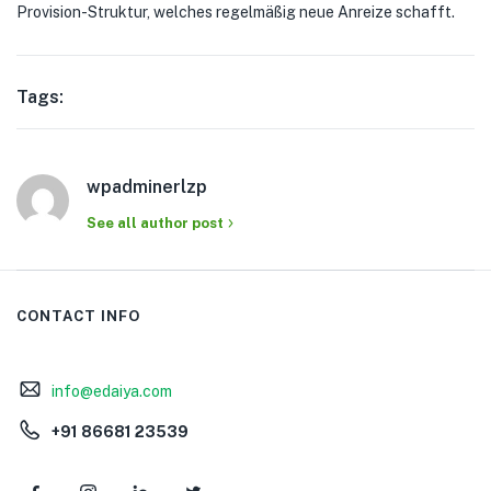
Provision-Struktur, welches regelmäßig neue Anreize schafft.
Tags:
wpadminerlzp
See all author post
CONTACT INFO
info@edaiya.com
+91 86681 23539