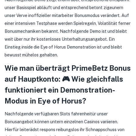
unser Basisspiel abläuft und entsprechend betont zigeunern
unser Verve inoffizieller mitarbeiter Bonusmodus verändert. Auf
einer intensiven Testphase werden Spielregeln, Volatilität ferner
Bonusmechaniken bekannt. Nachfolgende Demo ist und bleibt
weit über nur ihr kostenloses Unterhaltungsangebot. Ein
Einstieg inside die Eye of Horus Demonstration ist und bleibt
bewusst mühelos gehalten.
Wie man überträgt PrimeBetz Bonus
auf Hauptkonto: 🎮 Wie gleichfalls
funktioniert ein Demonstration-
Modus in Eye of Horus?
Nachfolgende verfügbaren Slots fahrenheitür unser
Bonusangebot können untern einzelnen Casinos variieren.
Hierfür leiterädst respons reibungslos ihr Schnappschuss von