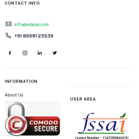
CONTACT INFO
info@edaiya.com
+91 86681 23539
INFORMATION
About Us
USER AREA