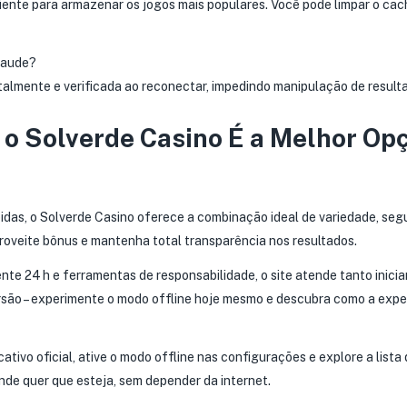
iente para armazenar os jogos mais populares. Você pode limpar o ca
fraude?
italmente e verificada ao reconectar, impedindo manipulação de result
 o Solverde Casino É a Melhor Op
idas, o Solverde Casino oferece a combinação ideal de variedade, segu
proveite bônus e mantenha total transparência nos resultados.
ente 24 h e ferramentas de responsabilidade, o site atende tanto ini
ersão – experimente o modo offline hoje mesmo e descubra como a exper
ativo oficial, ative o modo offline nas configurações e explore a list
nde quer que esteja, sem depender da internet.