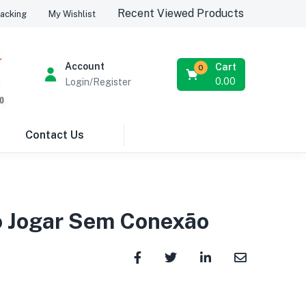
Recent Viewed Products
acking
My Wishlist
Account
Cart
0
0.00
Login/Register
Contact Us
mo Jogar Sem Conexão