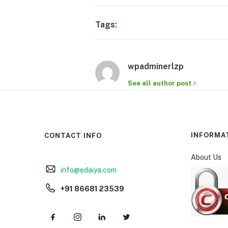
Tags:
wpadminerlzp
See all author post
INFORMA
CONTACT INFO
About Us
info@edaiya.com
+91 86681 23539