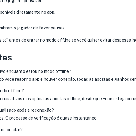
s de jogo responsável:
poníveis diretamente no app.
embram o jogador de fazer pausas.
to” antes de entrar no modo offline se você quiser evitar despesas i
tes
tivo enquanto estou no modo offline?
do você reabrir o app e houver conexão, todas as apostas e ganhos s
odo offline?
nus ativos e os aplica às apostas offline, desde que você esteja conec
tualizado após a reconexão?
. O processo de verificação é quase instantâneo.
 no celular?