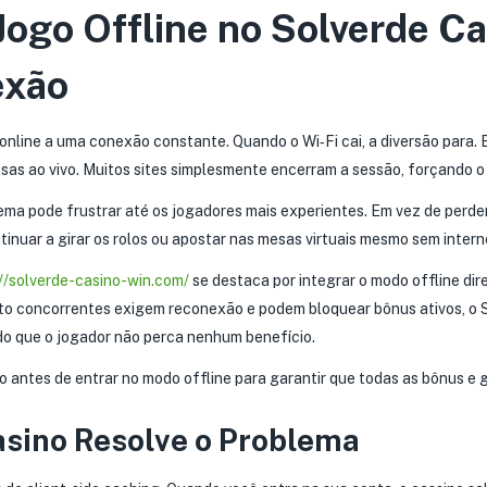
Jogo Offline no Solverde C
exão
 online a uma conexão constante. Quando o Wi‑Fi cai, a diversão para.
sas ao vivo. Muitos sites simplesmente encerram a sessão, forçando o
ma pode frustrar até os jogadores mais experientes. Em vez de perde
tinuar a girar os rolos ou apostar nas mesas virtuais mesmo sem intern
://solverde-casino-win.com/
se destaca por integrar o modo offline dir
o concorrentes exigem reconexão e podem bloquear bônus ativos, o S
do que o jogador não perca nenhum benefício.
vo antes de entrar no modo offline para garantir que todas as bônus e
sino Resolve o Problema