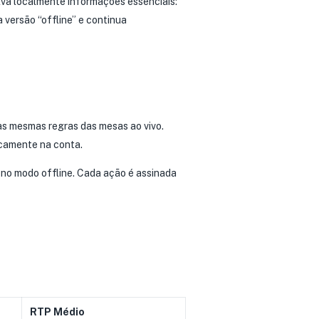
lva localmente informações essenciais:
a versão “offline” e continua
as mesmas regras das mesas ao vivo.
icamente na conta.
 no modo offline. Cada ação é assinada
RTP Médio