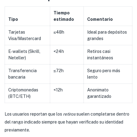
Tiempo
Tipo
estimado
Comentario
Tarjetas
≤48h
Ideal para depósitos
Visa/Mastercard
grandes
E‑wallets (Skrill,
<24h
Retiros casi
Neteller)
instantáneos
Transferencia
≤72h
Seguro pero más
bancaria
lento
Criptomonedas
<12h
Anonimato
(BTC/ETH)
garantizado
Los usuarios reportan que los
retiros
suelen completarse dentro
del rango indicado siempre que hayan verificado su identidad
previamente.