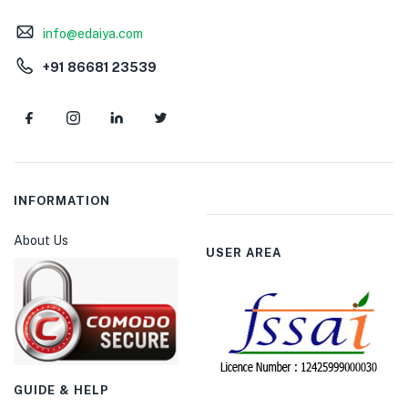
info@edaiya.com
+91 86681 23539
INFORMATION
About Us
USER AREA
GUIDE & HELP