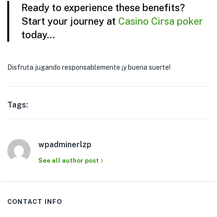
Ready to experience these benefits?
Start your journey at
Casino Cirsa poker
today…
Disfruta jugando responsablemente ¡y buena suerte!
Tags:
wpadminerlzp
See all author post
CONTACT INFO