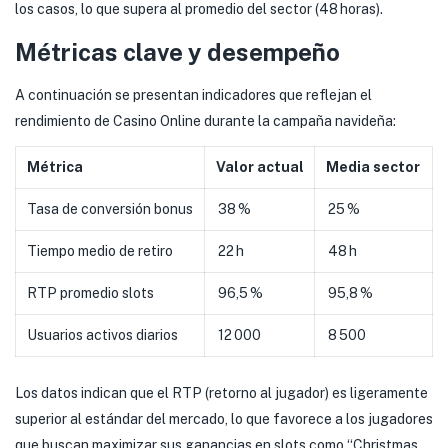
los casos, lo que supera al promedio del sector (48 horas).
Métricas clave y desempeño
A continuación se presentan indicadores que reflejan el
rendimiento de Casino Online durante la campaña navideña:
Métrica
Valor actual
Media sector
Tasa de conversión bonus
38 %
25 %
Tiempo medio de retiro
22 h
48 h
RTP promedio slots
96,5 %
95,8 %
Usuarios activos diarios
12 000
8 500
Los datos indican que el RTP (retorno al jugador) es ligeramente
superior al estándar del mercado, lo que favorece a los jugadores
que buscan maximizar sus ganancias en slots como “Christmas