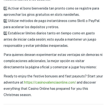
1️⃣ Activar el bono bienvenida tan pronto como se registre para
aprovechar los giros gratuitos en slots navideñas.
2️⃣ Utilizar métodos de pago instantáneos como Skrill o PayPal
para acelerar los depósitos y retiros.
3️⃣ Establecer límites diarios tanto en tiempo como en gasto
antes de iniciar cada sesión; esto ayuda a mantener un juego
responsable y evitar pérdidas inesperadas.
Para quienes desean experimentar estas ventajas sin demoras ni
complicaciones adicionales, la mejor opción es visitar
directamente la página oficial y comenzar a jugar hoy mismo:
Ready to enjoy the festive bonuses and fast payouts? Start your
adventure at
https://casinovalenciaonline.com/
and discover
everything that Casino Online has prepared for you this
Christmas season.