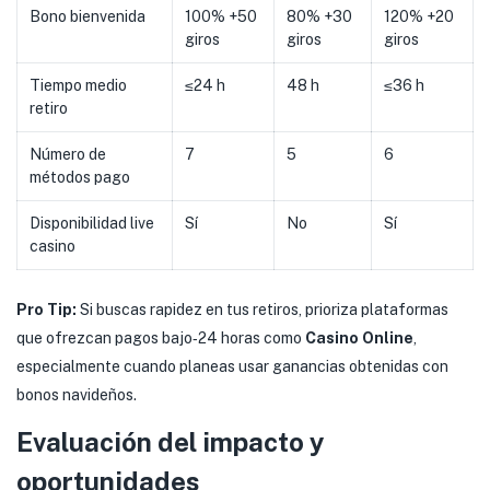
Bono bienvenida
100% +50
80% +30
120% +20
giros
giros
giros
Tiempo medio
≤24 h
48 h
≤36 h
retiro
Número de
7
5
6
métodos pago
Disponibilidad live
Sí
No
Sí
casino
Pro Tip:
Si buscas rapidez en tus retiros, prioriza plataformas
que ofrezcan pagos bajo‑24 horas como
Casino Online
,
especialmente cuando planeas usar ganancias obtenidas con
bonos navideños.
Evaluación del impacto y
oportunidades