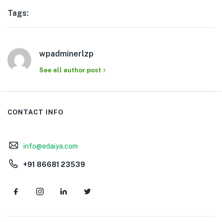
Tags:
wpadminerlzp
See all author post
CONTACT INFO
info@edaiya.com
+91 86681 23539