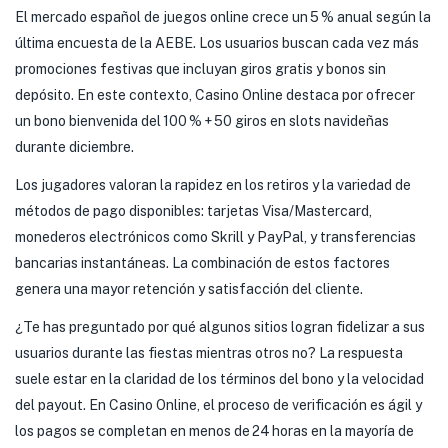
El mercado español de juegos online crece un 5 % anual según la
última encuesta de la AEBE. Los usuarios buscan cada vez más
promociones festivas que incluyan giros gratis y bonos sin
depósito. En este contexto, Casino Online destaca por ofrecer
un bono bienvenida del 100 % + 50 giros en slots navideñas
durante diciembre.
Los jugadores valoran la rapidez en los retiros y la variedad de
métodos de pago disponibles: tarjetas Visa/Mastercard,
monederos electrónicos como Skrill y PayPal, y transferencias
bancarias instantáneas. La combinación de estos factores
genera una mayor retención y satisfacción del cliente.
¿Te has preguntado por qué algunos sitios logran fidelizar a sus
usuarios durante las fiestas mientras otros no? La respuesta
suele estar en la claridad de los términos del bono y la velocidad
del payout. En Casino Online, el proceso de verificación es ágil y
los pagos se completan en menos de 24 horas en la mayoría de