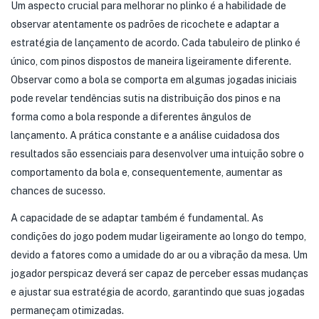
Um aspecto crucial para melhorar no plinko é a habilidade de
observar atentamente os padrões de ricochete e adaptar a
estratégia de lançamento de acordo. Cada tabuleiro de plinko é
único, com pinos dispostos de maneira ligeiramente diferente.
Observar como a bola se comporta em algumas jogadas iniciais
pode revelar tendências sutis na distribuição dos pinos e na
forma como a bola responde a diferentes ângulos de
lançamento. A prática constante e a análise cuidadosa dos
resultados são essenciais para desenvolver uma intuição sobre o
comportamento da bola e, consequentemente, aumentar as
chances de sucesso.
A capacidade de se adaptar também é fundamental. As
condições do jogo podem mudar ligeiramente ao longo do tempo,
devido a fatores como a umidade do ar ou a vibração da mesa. Um
jogador perspicaz deverá ser capaz de perceber essas mudanças
e ajustar sua estratégia de acordo, garantindo que suas jogadas
permaneçam otimizadas.