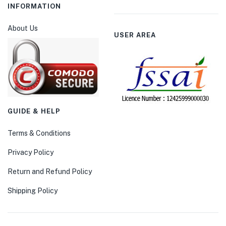
INFORMATION
About Us
USER AREA
GUIDE & HELP
Terms & Conditions
Privacy Policy
Return and Refund Policy
Shipping Policy