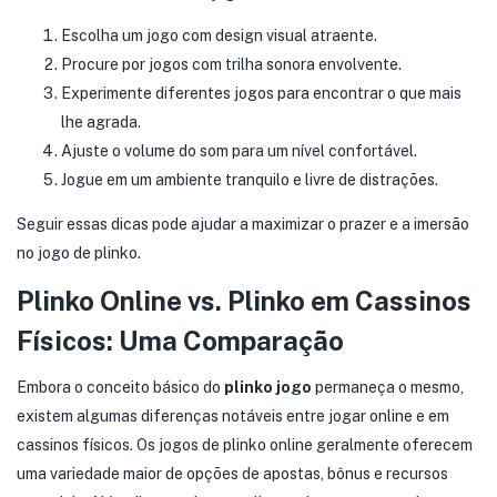
Escolha um jogo com design visual atraente.
Procure por jogos com trilha sonora envolvente.
Experimente diferentes jogos para encontrar o que mais
lhe agrada.
Ajuste o volume do som para um nível confortável.
Jogue em um ambiente tranquilo e livre de distrações.
Seguir essas dicas pode ajudar a maximizar o prazer e a imersão
no jogo de plinko.
Plinko Online vs. Plinko em Cassinos
Físicos: Uma Comparação
Embora o conceito básico do
plinko jogo
permaneça o mesmo,
existem algumas diferenças notáveis entre jogar online e em
cassinos físicos. Os jogos de plinko online geralmente oferecem
uma variedade maior de opções de apostas, bônus e recursos