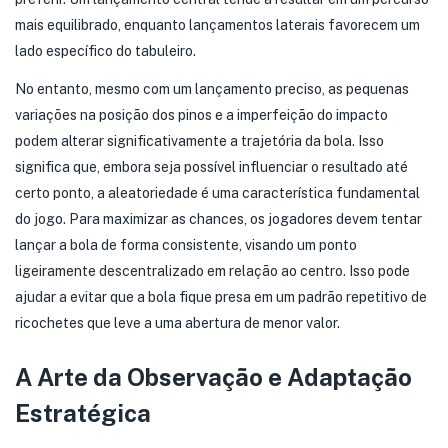
mais equilibrado, enquanto lançamentos laterais favorecem um
lado específico do tabuleiro.
No entanto, mesmo com um lançamento preciso, as pequenas
variações na posição dos pinos e a imperfeição do impacto
podem alterar significativamente a trajetória da bola. Isso
significa que, embora seja possível influenciar o resultado até
certo ponto, a aleatoriedade é uma característica fundamental
do jogo. Para maximizar as chances, os jogadores devem tentar
lançar a bola de forma consistente, visando um ponto
ligeiramente descentralizado em relação ao centro. Isso pode
ajudar a evitar que a bola fique presa em um padrão repetitivo de
ricochetes que leve a uma abertura de menor valor.
A Arte da Observação e Adaptação
Estratégica