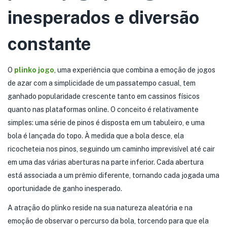
inesperados e diversão
constante
O
plinko jogo
, uma experiência que combina a emoção de jogos
de azar com a simplicidade de um passatempo casual, tem
ganhado popularidade crescente tanto em cassinos físicos
quanto nas plataformas online. O conceito é relativamente
simples: uma série de pinos é disposta em um tabuleiro, e uma
bola é lançada do topo. À medida que a bola desce, ela
ricocheteia nos pinos, seguindo um caminho imprevisível até cair
em uma das várias aberturas na parte inferior. Cada abertura
está associada a um prêmio diferente, tornando cada jogada uma
oportunidade de ganho inesperado.
A atração do plinko reside na sua natureza aleatória e na
emoção de observar o percurso da bola, torcendo para que ela