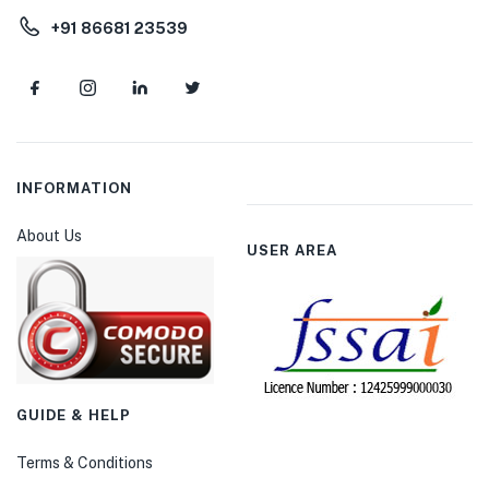
+91 86681 23539
INFORMATION
About Us
USER AREA
GUIDE & HELP
Terms & Conditions