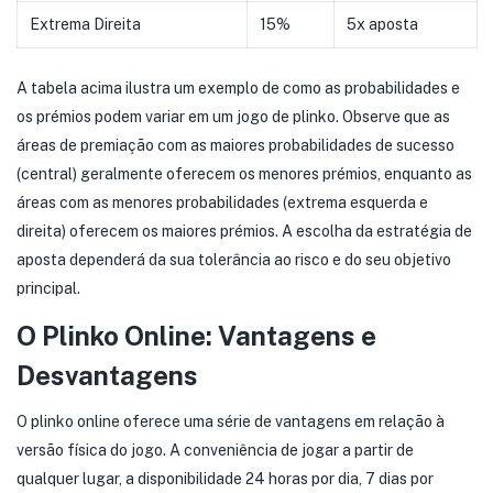
Extrema Direita
15%
5x aposta
A tabela acima ilustra um exemplo de como as probabilidades e
os prémios podem variar em um jogo de plinko. Observe que as
áreas de premiação com as maiores probabilidades de sucesso
(central) geralmente oferecem os menores prémios, enquanto as
áreas com as menores probabilidades (extrema esquerda e
direita) oferecem os maiores prémios. A escolha da estratégia de
aposta dependerá da sua tolerância ao risco e do seu objetivo
principal.
O Plinko Online: Vantagens e
Desvantagens
O plinko online oferece uma série de vantagens em relação à
versão física do jogo. A conveniência de jogar a partir de
qualquer lugar, a disponibilidade 24 horas por dia, 7 dias por