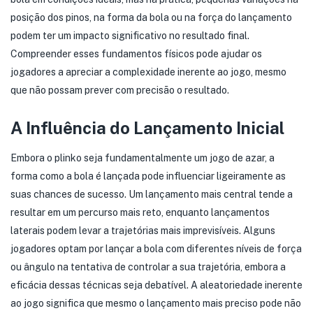
posição dos pinos, na forma da bola ou na força do lançamento
podem ter um impacto significativo no resultado final.
Compreender esses fundamentos físicos pode ajudar os
jogadores a apreciar a complexidade inerente ao jogo, mesmo
que não possam prever com precisão o resultado.
A Influência do Lançamento Inicial
Embora o plinko seja fundamentalmente um jogo de azar, a
forma como a bola é lançada pode influenciar ligeiramente as
suas chances de sucesso. Um lançamento mais central tende a
resultar em um percurso mais reto, enquanto lançamentos
laterais podem levar a trajetórias mais imprevisíveis. Alguns
jogadores optam por lançar a bola com diferentes níveis de força
ou ângulo na tentativa de controlar a sua trajetória, embora a
eficácia dessas técnicas seja debatível. A aleatoriedade inerente
ao jogo significa que mesmo o lançamento mais preciso pode não