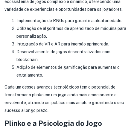
ecossistema de jogos complexo e dinâmico, oferecendo uma
variedade de experiências e oportunidades para os jogadores.
Implementação de RNGs para garantir a aleatoriedade.
Utilização de algoritmos de aprendizado de máquina para
personalização.
Integração de VR e AR para imersão aprimorada.
Desenvolvimento de jogos descentralizados com
blockchain.
Adição de elementos de gamificação para aumentar o
engajamento.
Cada um desses avanços tecnológicos tem o potencial de
transformar o plinko em um jogo ainda mais emocionante e
envolvente, atraindo um público mais amplo e garantindo o seu
sucesso a longo prazo.
Plinko e a Psicologia do Jogo