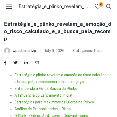
0
Estratégia_e_plinko_revelam_a_emoção_do_risco_calculado_e_a_busca_pela_recomp
Estratégia_e_plinko_revelam_a_emoção_d
o_risco_calculado_e_a_busca_pela_recom
p
wpadminerlzp
July 9, 2026
Categories:
Post
menu (Our Menus )
Estratégia e plinko revelam a emoção do risco calculado e
a busca pela recompensa máxima no jogo
Entendendo a Física Básica do Plinko
A Influência do Lançamento Inicial
Estratégias para Maximizar os Lucros no Plinko
Análise de Probabilidades e Risco
O Plinko Online: Vantagens e Desvantagens