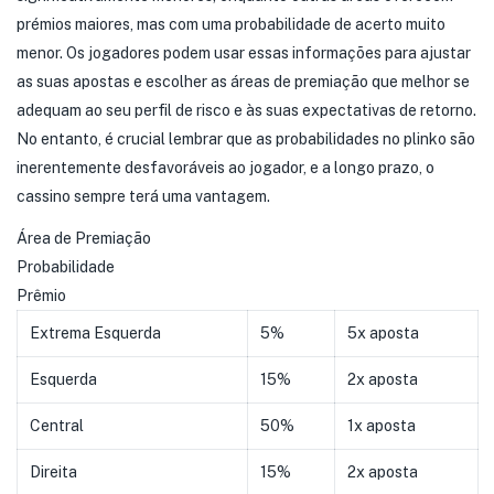
prémios maiores, mas com uma probabilidade de acerto muito
menor. Os jogadores podem usar essas informações para ajustar
as suas apostas e escolher as áreas de premiação que melhor se
adequam ao seu perfil de risco e às suas expectativas de retorno.
No entanto, é crucial lembrar que as probabilidades no plinko são
inerentemente desfavoráveis ao jogador, e a longo prazo, o
cassino sempre terá uma vantagem.
Área de Premiação
Probabilidade
Prêmio
Extrema Esquerda
5%
5x aposta
Esquerda
15%
2x aposta
Central
50%
1x aposta
Direita
15%
2x aposta