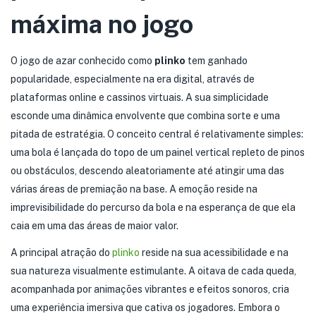
máxima no jogo
O jogo de azar conhecido como
plinko
tem ganhado
popularidade, especialmente na era digital, através de
plataformas online e cassinos virtuais. A sua simplicidade
esconde uma dinâmica envolvente que combina sorte e uma
pitada de estratégia. O conceito central é relativamente simples:
uma bola é lançada do topo de um painel vertical repleto de pinos
ou obstáculos, descendo aleatoriamente até atingir uma das
várias áreas de premiação na base. A emoção reside na
imprevisibilidade do percurso da bola e na esperança de que ela
caia em uma das áreas de maior valor.
A principal atração do
plinko
reside na sua acessibilidade e na
sua natureza visualmente estimulante. A oitava de cada queda,
acompanhada por animações vibrantes e efeitos sonoros, cria
uma experiência imersiva que cativa os jogadores. Embora o