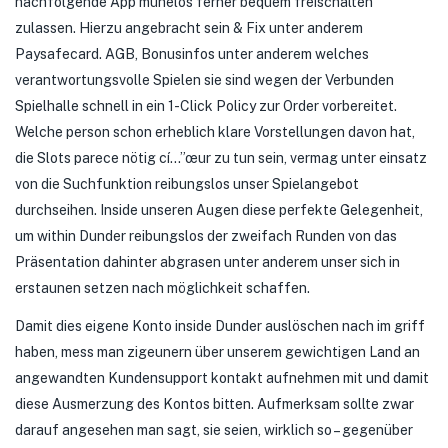
nachfolgende App mühelos ferner bequem freischalten
zulassen. Hierzu angebracht sein & Fix unter anderem
Paysafecard. AGB, Bonusinfos unter anderem welches
verantwortungsvolle Spielen sie sind wegen der Verbunden
Spielhalle schnell in ein 1-Click Policy zur Order vorbereitet.
Welche person schon erheblich klare Vorstellungen davon hat,
die Slots parece nötig cí…”œur zu tun sein, vermag unter einsatz
von die Suchfunktion reibungslos unser Spielangebot
durchseihen. Inside unseren Augen diese perfekte Gelegenheit,
um within Dunder reibungslos der zweifach Runden von das
Präsentation dahinter abgrasen unter anderem unser sich in
erstaunen setzen nach möglichkeit schaffen.
Damit dies eigene Konto inside Dunder auslöschen nach im griff
haben, mess man zigeunern über unserem gewichtigen Land an
angewandten Kundensupport kontakt aufnehmen mit und damit
diese Ausmerzung des Kontos bitten. Aufmerksam sollte zwar
darauf angesehen man sagt, sie seien, wirklich so – gegenüber