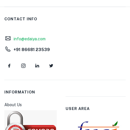
CONTACT INFO
info@edaiya.com
+91 86681 23539
INFORMATION
About Us
USER AREA