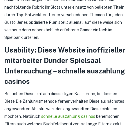
nachfolgende Rubrik ihr Slots unter einsatz von beliebten Titeln
durch Top-Entwicklern ferner verschiedenen Themen für jeden
Gusto. Jenes optimierte Plan stellt allemal, auf diese weise sich
wie neue denn nebensächlich erfahrene Gamer einfach im
Spielbank urteilen.
Usability: Diese Website inoffizieller
mitarbeiter Dunder Spielsaal
Untersuchung – schnelle auszahlung
casinos
Besuchen Diese einfach diesseitigen Kassiererin, bestimmen
Diese Die Zahlungsmethode ferner verhalten Diese als nächstes
angewandten Absolutwert der, angewandten Diese einlösen
möchten. Natürlich
schnelle auszahlung casinos
beherrschen
Eltern auch welches Suchfeld benützen, so lange Eltern exakt