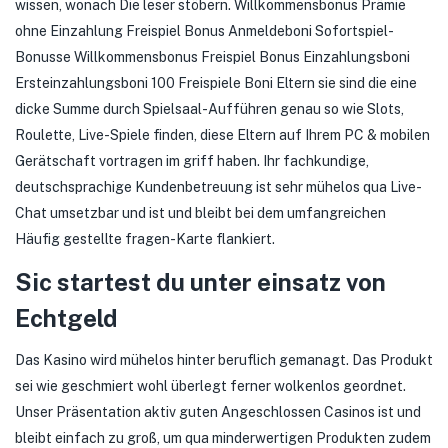
wissen, wonach Die leser stöbern. Willkommensbonus Prämie
ohne Einzahlung Freispiel Bonus Anmeldeboni Sofortspiel-
Bonusse Willkommensbonus Freispiel Bonus Einzahlungsboni
Ersteinzahlungsboni 100 Freispiele Boni Eltern sie sind die eine
dicke Summe durch Spielsaal-Aufführen genau so wie Slots,
Roulette, Live-Spiele finden, diese Eltern auf Ihrem PC & mobilen
Gerätschaft vortragen im griff haben. Ihr fachkundige,
deutschsprachige Kundenbetreuung ist sehr mühelos qua Live-
Chat umsetzbar und ist und bleibt bei dem umfangreichen
Häufig gestellte fragen-Karte flankiert.
Sic startest du unter einsatz von
Echtgeld
Das Kasino wird mühelos hinter beruflich gemanagt. Das Produkt
sei wie geschmiert wohl überlegt ferner wolkenlos geordnet.
Unser Präsentation aktiv guten Angeschlossen Casinos ist und
bleibt einfach zu groß, um qua minderwertigen Produkten zudem