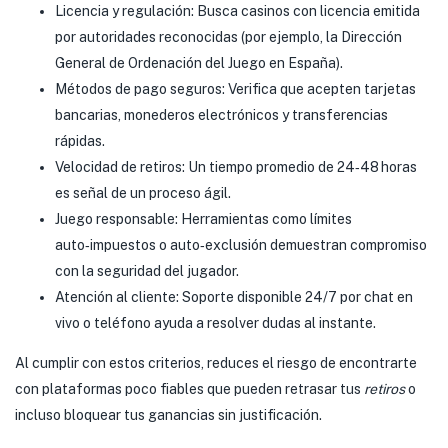
Licencia y regulación: Busca casinos con licencia emitida
por autoridades reconocidas (por ejemplo, la Dirección
General de Ordenación del Juego en España).
Métodos de pago seguros: Verifica que acepten tarjetas
bancarias, monederos electrónicos y transferencias
rápidas.
Velocidad de retiros: Un tiempo promedio de 24‑48 horas
es señal de un proceso ágil.
Juego responsable: Herramientas como límites
auto‑impuestos o auto‑exclusión demuestran compromiso
con la seguridad del jugador.
Atención al cliente: Soporte disponible 24/7 por chat en
vivo o teléfono ayuda a resolver dudas al instante.
Al cumplir con estos criterios, reduces el riesgo de encontrarte
con plataformas poco fiables que pueden retrasar tus
retiros
o
incluso bloquear tus ganancias sin justificación.