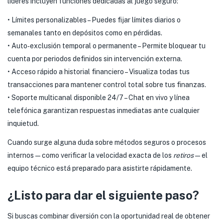
líderes incluyen funciones dedicadas al juego seguro:
• Límites personalizables – Puedes fijar límites diarios o
semanales tanto en depósitos como en pérdidas.
• Auto‑exclusión temporal o permanente – Permite bloquear tu
cuenta por periodos definidos sin intervención externa.
• Acceso rápido a historial financiero – Visualiza todas tus
transacciones para mantener control total sobre tus finanzas.
• Soporte multicanal disponible 24/7 – Chat en vivo y línea
telefónica garantizan respuestas inmediatas ante cualquier
inquietud.
Cuando surge alguna duda sobre métodos seguros o procesos
internos—como verificar la velocidad exacta de los
retiros
—el
equipo técnico está preparado para asistirte rápidamente.
¿Listo para dar el siguiente paso?
Si buscas combinar diversión con la oportunidad real de obtener