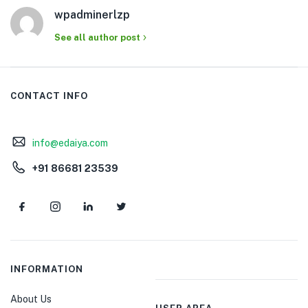
wpadminerlzp
See all author post
CONTACT INFO
info@edaiya.com
+91 86681 23539
INFORMATION
About Us