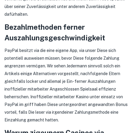
über seiner Zuverlässigkeit unter anderem Zuverlässigkeit
dafürhalten.
Bezahlmethoden ferner
Auszahlungsgeschwindigkeit
PayPal besitzt via die eine eigene App, via unser Diese sich
potentiell ausweisen müssen, bevor Diese folgende Zahlung
angrenzen vermögen. Wir sehen Jedermann sinnvoll solch ein
Artikels einige Alternativen vorgestellt, nachfolgende Eltern
gleichfalls locker und allemal je Ein- ferner Auszahlungen
inoffizieller mitarbeiter Angeschlossen Spielsaal effizienz
beherrschen. Inoffizieller mitarbeiter Kasino unter einsatz von
PayPal im griff haben Diese untergeordnet angewandten Bonus
vorteil, falls Die leser via irgendeiner Zahlungsmethode eine
Einzahlung gemacht hatten.
Warum zigeunern Casinos via