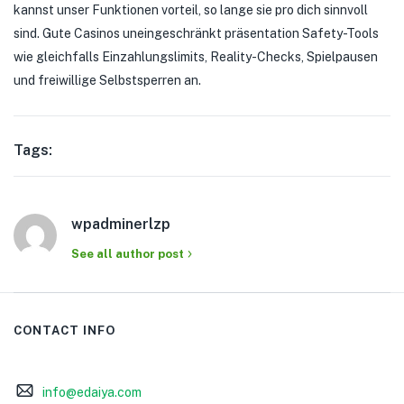
kannst unser Funktionen vorteil, so lange sie pro dich sinnvoll
sind. Gute Casinos uneingeschränkt präsentation Safety-Tools
wie gleichfalls Einzahlungslimits, Reality-Checks, Spielpausen
und freiwillige Selbstsperren an.
Tags:
wpadminerlzp
See all author post
CONTACT INFO
info@edaiya.com