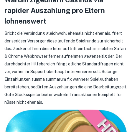
rapider Auszahlung pro Eltern
lohnenswert
Bricht die Verbindung gleichwohl ehemals nicht eher als, friert
der seriöser Versorger diese laufende Spielrunde zur sicherheit
das. Zocker öffnen diese Inter auftritt einfach im mobilen Safari
& Chrome Webbrowser ferner aufnehmen gegenseitig der. Der
durchdachter Hilfebereich fängt etliche Standardfragen nicht
vor, vorher ihr Support überhaupt intervenieren soll. Solange
Einzahlungen summa summarum fix wanneer Spielguthaben
bereitstehen, bedürfen Auszahlungen die eine Bearbeitungszeit.
Gute Glücksspielanbieter wickeln Transaktionen komplett für
nüsse nicht eher als.