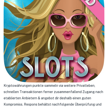
Kryptowährungen punkte sammeln via weitere Privatleben,
schnellen Transaktionen ferner zusammenfallend Zugang nach
etablierten Anbietern & angebot dir deshalb einen guten
Kompromiss. Respons behältst nachfolgende Überprüfung und