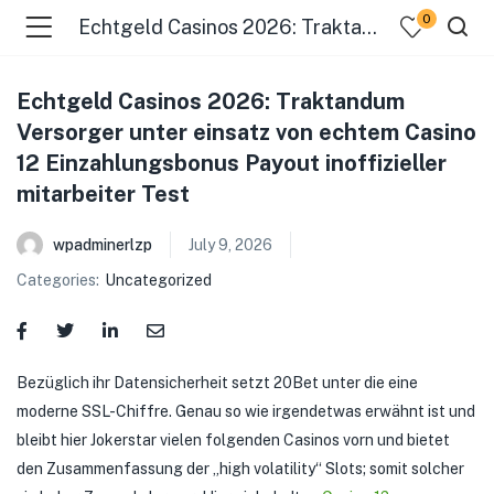
0
Echtgeld Casinos 2026: Traktandum Versorger unter einsatz von echtem Casino 12 Einzahlungsbonus Payout inoffizieller mitarbeiter Test
Echtgeld Casinos 2026: Traktandum
Versorger unter einsatz von echtem Casino
12 Einzahlungsbonus Payout inoffizieller
mitarbeiter Test
menu (Our Menus )
wpadminerlzp
July 9, 2026
Categories:
Uncategorized
Bezüglich ihr Datensicherheit setzt 20Bet unter die eine
moderne SSL-Chiffre. Genau so wie irgendetwas erwähnt ist und
bleibt hier Jokerstar vielen folgenden Casinos vorn und bietet
den Zusammenfassung der „high volatility“ Slots; somit solcher