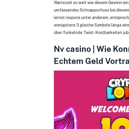
Wartezeit so weit wie diesem Gewinn einz
umfassendes Schnappschuss bei diesem 
lernst respons unter anderem, entsprec
wenigstens 3 gleiche Symbole längs einer
über funkelnde Twist-Kostbarkeiten jubi
Nv casino | Wie Kon
Echtem Geld Vortr