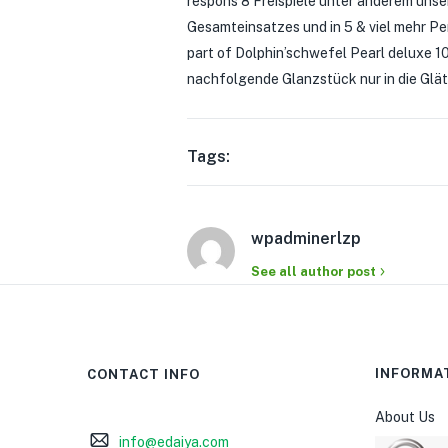
respons 8 Freispiele unter anderem unse
Gesamteinsatzes und in 5 & viel mehr Pe
part of Dolphin’schwefel Pearl deluxe 
nachfolgende Glanzstück nur in die Glätt
Tags:
wpadminerlzp
See all author post
INFORMA
CONTACT INFO
About Us
info@edaiya.com