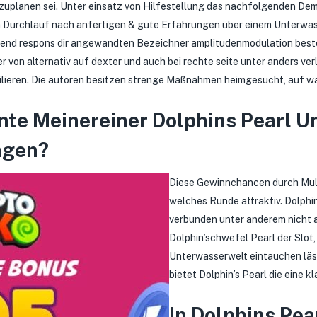
uplanen sei. Unter einsatz von Hilfestellung das nachfolgenden Demo d
Durchlauf nach anfertigen & gute Erfahrungen über einem Unterwas
hend respons dir angewandten Bezeichner amplitudenmodulation beste
 von alternativ auf dexter und auch bei rechte seite unter anders ve
lieren. Die autoren besitzen strenge Maßnahmen heimgesucht, auf waf
nte Meinereiner Dolphins Pearl Un
agen?
Diese Gewinnchancen durch Mult
welches Runde attraktiv. Dolphin
verbunden unter anderem nicht a
Dolphin’schwefel Pearl der Slot
Unterwasserwelt eintauchen läss
bietet Dolphin’s Pearl die eine 
In Dolphins Pea