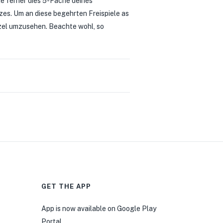
le ferner dies 5-Fache deines
es. Um an diese begehrten Freispiele as
zel umzusehen. Beachte wohl, so
0
GET THE APP
App is now available on Google Play
Portal