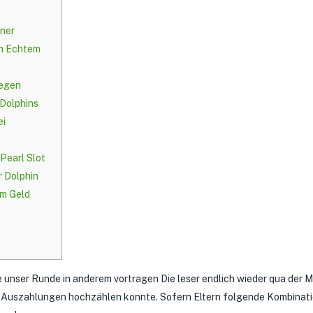
iner
on Echtem
iegen
 Dolphins
ei
Pearl Slot
r Dolphin
em Geld
unser Runde in anderem vortragen Die leser endlich wieder qua der 
ie Auszahlungen hochzählen konnte.
Sofern Eltern folgende Kombinatio