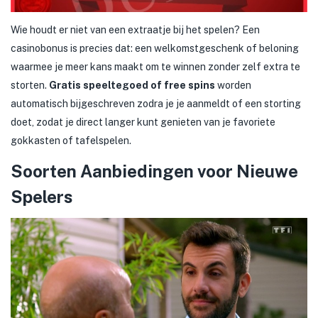
Wie houdt er niet van een extraatje bij het spelen? Een
casinobonus is precies dat: een welkomstgeschenk of beloning
waarmee je meer kans maakt om te winnen zonder zelf extra te
storten.
Gratis speeltegoed of free spins
worden
automatisch bijgeschreven zodra je je aanmeldt of een storting
doet, zodat je direct langer kunt genieten van je favoriete
gokkasten of tafelspelen.
Soorten Aanbiedingen voor Nieuwe
Spelers