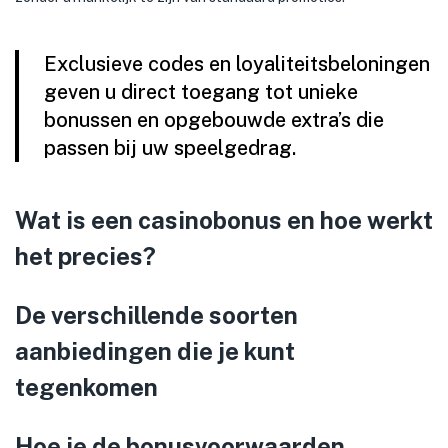
Exclusieve codes en loyaliteitsbeloningen
geven u direct toegang tot unieke
bonussen en opgebouwde extra’s die
passen bij uw speelgedrag.
Wat is een casinobonus en hoe werkt
het precies?
De verschillende soorten
aanbiedingen die je kunt
tegenkomen
Hoe je de bonusvoorwaarden