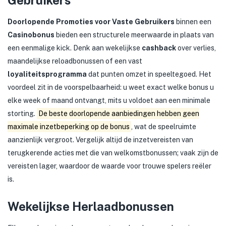
Gebruikers
Doorlopende Promoties voor Vaste Gebruikers
binnen een
Casinobonus
bieden een structurele meerwaarde in plaats van
een eenmalige kick. Denk aan wekelijkse
cashback
over verlies,
maandelijkse reloadbonussen of een vast
loyaliteitsprogramma
dat punten omzet in speeltegoed. Het
voordeel zit in de voorspelbaarheid: u weet exact welke bonus u
elke week of maand ontvangt, mits u voldoet aan een minimale
storting.
De beste doorlopende aanbiedingen hebben geen
maximale inzetbeperking op de bonus
, wat de speelruimte
aanzienlijk vergroot. Vergelijk altijd de inzetvereisten van
terugkerende acties met die van welkomstbonussen; vaak zijn de
vereisten lager, waardoor de waarde voor trouwe spelers reëler
is.
Wekelijkse Herlaadbonussen