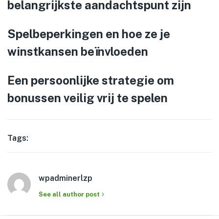
belangrijkste aandachtspunt zijn
Spelbeperkingen en hoe ze je
winstkansen beïnvloeden
Een persoonlijke strategie om
bonussen veilig vrij te spelen
Tags:
wpadminerlzp
See all author post