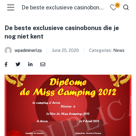
0
De beste exclusieve casinobonus die je nog niet kent
De beste exclusieve casinobonus die je
nog niet kent
wpadminerlzp
June 25, 2026
Categories:
News
menu (Our Menus )