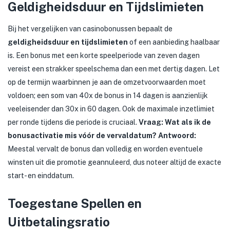
Geldigheidsduur en Tijdslimieten
Bij het vergelijken van casinobonussen bepaalt de
geldigheidsduur en tijdslimieten
of een aanbieding haalbaar
is. Een bonus met een korte speelperiode van zeven dagen
vereist een strakker speelschema dan een met dertig dagen. Let
op de termijn waarbinnen je aan de omzetvoorwaarden moet
voldoen; een som van 40x de bonus in 14 dagen is aanzienlijk
veeleisender dan 30x in 60 dagen. Ook de maximale inzetlimiet
per ronde tijdens die periode is cruciaal.
Vraag: Wat als ik de
bonusactivatie mis vóór de vervaldatum?
Antwoord:
Meestal vervalt de bonus dan volledig en worden eventuele
winsten uit die promotie geannuleerd, dus noteer altijd de exacte
start- en einddatum.
Toegestane Spellen en
Uitbetalingsratio