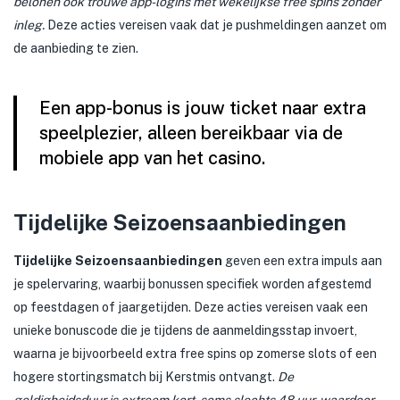
belonen ook trouwe app-logins met wekelijkse free spins zonder
inleg.
Deze acties vereisen vaak dat je pushmeldingen aanzet om
de aanbieding te zien.
Een app-bonus is jouw ticket naar extra
speelplezier, alleen bereikbaar via de
mobiele app van het casino.
Tijdelijke Seizoensaanbiedingen
Tijdelijke Seizoensaanbiedingen
geven een extra impuls aan
je spelervaring, waarbij bonussen specifiek worden afgestemd
op feestdagen of jaargetijden. Deze acties vereisen vaak een
unieke bonuscode die je tijdens de aanmeldingsstap invoert,
waarna je bijvoorbeeld extra free spins op zomerse slots of een
hogere stortingsmatch bij Kerstmis ontvangt.
De