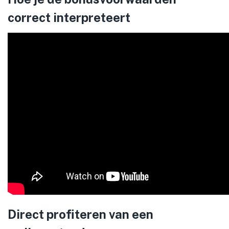
correct interpreteert
Direct profiteren van een