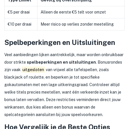
Type Limiet
Gevolg bij Overschrijding
€5 per draai
Alleen de eerste €5 telt voor omzet
€10 per draai
Meer risico op verlies zonder meetelling
Spelbeperkingen en Uitsluitingen
Veel aanbiedingen lijken aantrekkelijk, maar worden onbruikbaar
door strikte
spelbeperkingen en uitsluitingen
. Bonusrondes
zijn vaak
uitgesloten
van vrijwel alle tafelspellen, zoals
blackjack of roulette, en beperken je tot specifieke
gokautomaten met een lage uitkeringsgraad. Controleer altijd
welke titels precies meetellen, want één verkeerde inzet kan je
bonus laten vervallen. Deze restricties verminderen direct jouw
winkansen, dus kies alleen een bonus waarvan de
spelcategorieën aansluiten bij jouw speelvoorkeuren.
Hoe Vergelijk je de Beste Opties