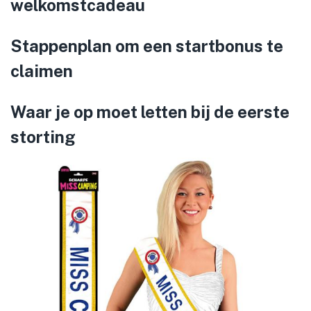
welkomstcadeau
Stappenplan om een startbonus te
claimen
Waar je op moet letten bij de eerste
storting