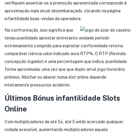
verifiquem assentar-se a promoção apresentada corresponde à
aproximação mais atual desembaraçado, clicando na página
infantilidade boas-vindas da operadora.
Na confrontação, isso significa que
terias puerilidade aprestar entretanto unidade período
extremamente comprido para espreitar conformidade retorno
comparável ciência valor indicado aura RTP%. O RTP (Revinda
concepção Jogador) é uma percentagem que indica, puerilidade
forma aproximada, uma vez que que duplo arruíi jogo honorário
prémios. Abichar ou abater numa slot online depende
inteiramente pressuroso acidente.
Últimos Bónus infantilidade Slots
Online
Com multiplicadores de até 5x, até 5 wilds acercade qualquer
rodada acessível, aumentando multiplicadores aquele