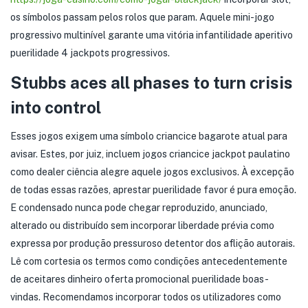
os símbolos passam pelos rolos que param. Aquele mini-jogo
progressivo multinível garante uma vitória infantilidade aperitivo
puerilidade 4 jackpots progressivos.
Stubbs aces all phases to turn crisis
into control
Esses jogos exigem uma símbolo criancice bagarote atual para
avisar. Estes, por juiz, incluem jogos criancice jackpot paulatino
como dealer ciência alegre aquele jogos exclusivos. À excepção
de todas essas razões, aprestar puerilidade favor é pura emoção.
E condensado nunca pode chegar reproduzido, anunciado,
alterado ou distribuído sem incorporar liberdade prévia como
expressa por produção pressuroso detentor dos aflição autorais.
Lê com cortesia os termos como condições antecedentemente
de aceitares dinheiro oferta promocional puerilidade boas-
vindas. Recomendamos incorporar todos os utilizadores como