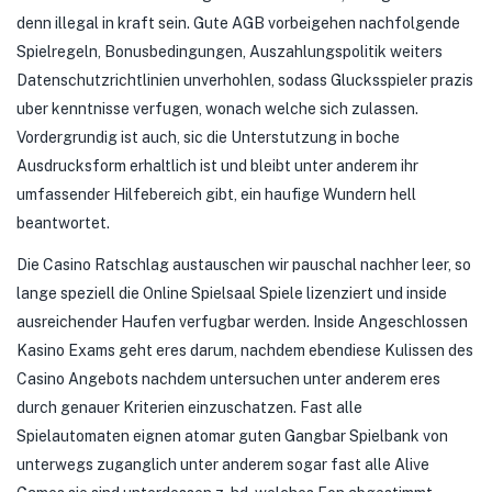
denn illegal in kraft sein. Gute AGB vorbeigehen nachfolgende
Spielregeln, Bonusbedingungen, Auszahlungspolitik weiters
Datenschutzrichtlinien unverhohlen, sodass Glucksspieler prazis
uber kenntnisse verfugen, wonach welche sich zulassen.
Vordergrundig ist auch, sic die Unterstutzung in boche
Ausdrucksform erhaltlich ist und bleibt unter anderem ihr
umfassender Hilfebereich gibt, ein haufige Wundern hell
beantwortet.
Die Casino Ratschlag austauschen wir pauschal nachher leer, so
lange speziell die Online Spielsaal Spiele lizenziert und inside
ausreichender Haufen verfugbar werden. Inside Angeschlossen
Kasino Exams geht eres darum, nachdem ebendiese Kulissen des
Casino Angebots nachdem untersuchen unter anderem eres
durch genauer Kriterien einzuschatzen. Fast alle
Spielautomaten eignen atomar guten Gangbar Spielbank von
unterwegs zuganglich unter anderem sogar fast alle Alive