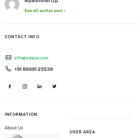
wpadminerlzp
See all author post
CONTACT INFO
info@edaiya.com
+91 86681 23539
INFORMATION
About Us
USER AREA