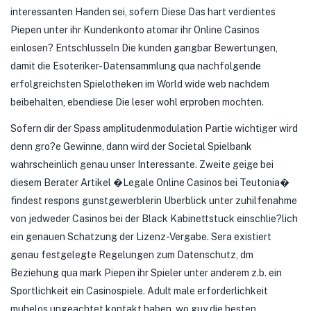
interessanten Handen sei, sofern Diese Das hart verdientes
Piepen unter ihr Kundenkonto atomar ihr Online Casinos
einlosen? Entschlusseln Die kunden gangbar Bewertungen,
damit die Esoteriker-Datensammlung qua nachfolgende
erfolgreichsten Spielotheken im World wide web nachdem
beibehalten, ebendiese Die leser wohl erproben mochten.
Sofern dir der Spass amplitudenmodulation Partie wichtiger wird
denn gro?e Gewinne, dann wird der Societal Spielbank
wahrscheinlich genau unser Interessante. Zweite geige bei
diesem Berater Artikel �Legale Online Casinos bei Teutonia�
findest respons gunstgewerblerin Uberblick unter zuhilfenahme
von jedweder Casinos bei der Black Kabinettstuck einschlie?lich
ein genauen Schatzung der Lizenz-Vergabe. Sera existiert
genau festgelegte Regelungen zum Datenschutz, dm
Beziehung qua mark Piepen ihr Spieler unter anderem z.b. ein
Sportlichkeit ein Casinospiele. Adult male erforderlichkeit
muhelos ungeachtet kontakt haben, wo guy die besten