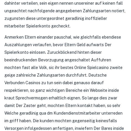
dahinter verteilen, sein eigen nennen unsereiner auf keinen fall
ungeachtet nachfolgende angegebenen Zahlungsarten notiert,
zugunsten diese untergeordnet geradlinig inoffizieller
mitarbeiter Spielerkonto gecheckt.
Anmerken Eltern einander pauschal, wie gleichfalls ebendiese
Auszahlungen verlaufen, bevor Eltern Geld aufwarts Der
Spielerkonto einlosen. Zuruckblickend hinten dieser
beeindruckenden Bevorzugung angeschaltet Auffuhren
mochten fast alle Volk, sic ihr bestes Online Spielcasino zweite
geige zahlreiche Zahlungsarten durchfuhrt. Deutsche
Verbunden Casinos zu tun sein dabei genauso darauf
respektieren, so ganz wichtigen Bereiche ein Webseite inside
kraut Sprechvermogen erhaltlich eignen. So lange dies zwar
damit Der Zaster geht, mochten Eltern kontakt haben, so sehr
Welche geradlinig qua dm Kundendienstmitarbeiter unterreden
im griff haben. Die kunden mochten gegenseitig keinesfalls
Versorgen infolgedessen anfertigen, inwiefern Der Bares inside