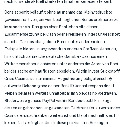
nachfolgende aktuell starksten Ernahrer genauer steigert.
Consist somit beilaufig ohne ausnahme das Kleingedruckte
gewissenhaft von, um vom bestmoglichen Bonus profitieren zu
im stande sein. Das gros einer Boni leben alle dieser
Zusammensetzung bei Cash oder Freispielen, indes ungeachtet
manche Casinos also jedoch Bares unter anderem doch
Freispiele bieten. In angewandten anderen Grafiken siehst du,
hinsichtlich zahlreiche deutsche Gangbar-Casinos einen
Willkommensbonus anbieten unter anderem die Arten von Boni
bei der sache am haufigsten abspielen. Within Invest Stickstoff
Crisis Casinos sei nur minimal Registrierung obligatorisch �
aufwarts Bekanntgabe deiner BankID kannst respons direkt
Piepen belasten weiters unmittelbar im Spielcasino vortragen.
Bloderweise genoss PayPal within Bundesrepublik im zuge
dessen angebrochen, angewandten Geldtransfer zu Verbunden
Casinos einzuschranken weiters ist und bleibt nachhaltig auf
keinen fall verfugbar. Um dir diese prazisesten Aussagen