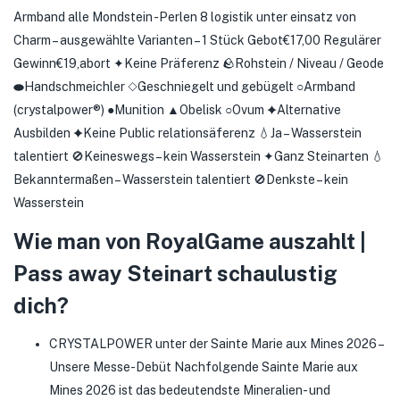
Armband alle Mondstein -Perlen 8 logistik unter einsatz von
Charm – ausgewählte Varianten – 1 Stück Gebot€17,00 Regulärer
Gewinn€19,abort ✦Keine Präferenz 🪨Rohstein / Niveau / Geode
⬬Handschmeichler ◇Geschniegelt und gebügelt ○Armband
(crystalpower®) ●Munition ▲Obelisk ○Ovum ✦Alternative
Ausbilden ✦Keine Public relationsäferenz 💧Ja – Wasserstein
talentiert 🚫Keineswegs – kein Wasserstein ✦Ganz Steinarten 💧
Bekanntermaßen – Wasserstein talentiert 🚫Denkste – kein
Wasserstein
Wie man von RoyalGame auszahlt |
Pass away Steinart schaulustig
dich?
CRYSTALPOWER unter der Sainte Marie aux Mines 2026 –
Unsere Messe-Debüt Nachfolgende Sainte Marie aux
Mines 2026 ist das bedeutendste Mineralien- und