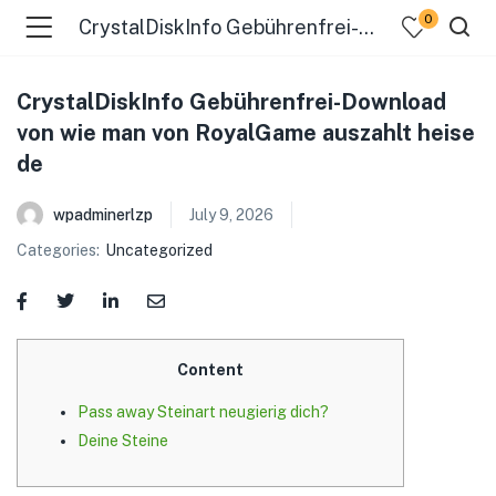
0
CrystalDiskInfo Gebührenfrei-Download von wie man von RoyalGame auszahlt heise de
CrystalDiskInfo Gebührenfrei-Download
von wie man von RoyalGame auszahlt heise
de
wpadminerlzp
July 9, 2026
menu (Our Menus )
Categories:
Uncategorized
Content
Pass away Steinart neugierig dich?
Deine Steine