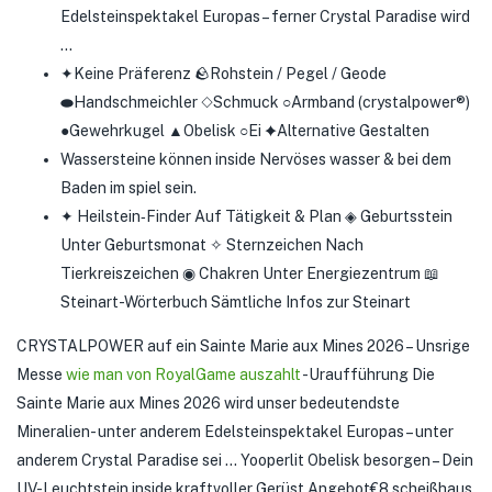
Edelsteinspektakel Europas – ferner Crystal Paradise wird
…
✦Keine Präferenz 🪨Rohstein / Pegel / Geode
⬬Handschmeichler ◇Schmuck ○Armband (crystalpower®)
●Gewehrkugel ▲Obelisk ○Ei ✦Alternative Gestalten
Wassersteine können inside Nervöses wasser & bei dem
Baden im spiel sein.
✦ Heilstein‑Finder Auf Tätigkeit & Plan ◈ Geburtsstein
Unter Geburtsmonat ✧ Sternzeichen Nach
Tierkreiszeichen ◉ Chakren Unter Energiezentrum 📖
Steinart-Wörterbuch Sämtliche Infos zur Steinart
CRYSTALPOWER auf ein Sainte Marie aux Mines 2026 – Unsrige
Messe
wie man von RoyalGame auszahlt
-Uraufführung Die
Sainte Marie aux Mines 2026 wird unser bedeutendste
Mineralien- unter anderem Edelsteinspektakel Europas – unter
anderem Crystal Paradise sei … Yooperlit Obelisk besorgen – Dein
UV-Leuchtstein inside kraftvoller Gerüst Angebot€8,scheißhaus