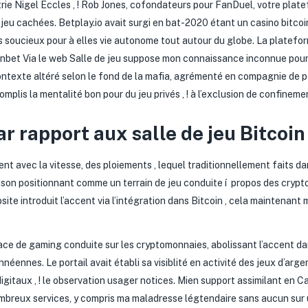
trie Nigel Eccles , ! Rob Jones, cofondateurs pour FanDuel, votre plat
jeu cachées. Betplay.io avait surgi en bat-2020 étant un casino bitcoi
soucieux pour à elles vie autonome tout autour du globe. La platefor
onbet Via le web Salle de jeu suppose mon connaissance inconnue pour 
ntexte altéré selon le fond de la mafia, agrémenté en compagnie de p
omplis la mentalité bon pour du jeu privés , ! à l’exclusion de confineme
r rapport aux salle de jeu Bitcoin
nt avec la vitesse, des ploiements , lequel traditionnellement faits d
oison positionnant comme un terrain de jeu conduite í propos des crypto
ite introduit l’accent via l’intégration dans Bitcoin , cela maintenant
 de gaming conduite sur les cryptomonnaies, abolissant l’accent dan
néennes. Le portail avait établi sa visiblité en activité des jeux d’argen
digitaux , ! le observation usager notices. Mien support assimilant en Ca
breux services, y compris ma maladresse légtendaire sans aucun sur u