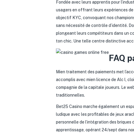
Fondée avec leurs apprentis pour l’indus
usagers en offrant leurs expériences de 
objectif KYC, convoquant nos champions 
sans nécessité de contrôle d’identité. D
plongeant leurs compétiteurs dans un co
ton chic. Une telle centre distinctive acc
FAQ pa
Mien traitement des paiements met l’acce
accomplis avec mien licence de Alc l, cl
compagnie de la capitale joueurs. Le webs
traditionnelles.
Bet25 Casino marche également un espace
ludique avec les profitables de jeux arach
personnelle de l’intégration des briques 
apprentissage, opérant 24/sept dans nom