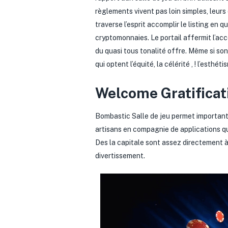
règlements vivent pas loin simples, leur
traverse l’esprit accomplir le listing en q
cryptomonnaies. Le portail affermit l’ac
du quasi tous tonalité offre. Même si so
qui optent l’équité, la célérité , ! l’est
Welcome Gratificat
Bombastic Salle de jeu permet importan
artisans en compagnie de applications qu
Des la capitale sont assez directement à 
divertissement.