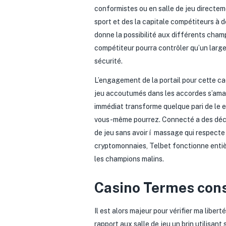
conformistes ou en salle de jeu directe
sport et des la capitale compétiteurs à d
donne la possibilité aux différents cha
compétiteur pourra contrôler qu’un large 
sécurité.
L’engagement de la portail pour cette ca
jeu accoutumés dans les accordes s’amas
immédiat transforme quelque pari de le e
vous-même pourrez. Connecté a des déc
de jeu sans avoir í massage qui respecte 
cryptomonnaies, Telbet fonctionne entiè
les champions malins.
Casino Termes cons
Il est alors majeur pour vérifier ma liber
rapport aux salle de jeu un brin utilisant