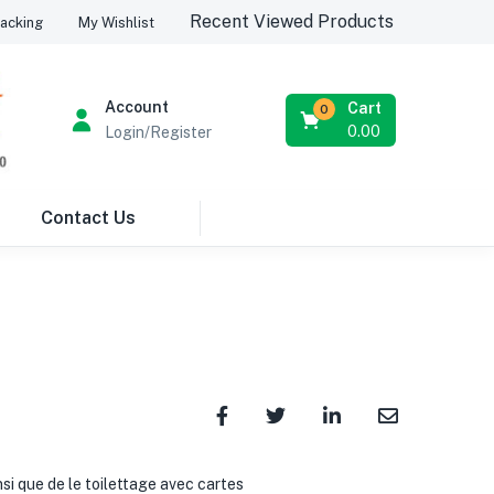
Recent Viewed Products
acking
My Wishlist
Account
Cart
0
0.00
Login/Register
Contact Us
nsi que de le toilettage avec cartes