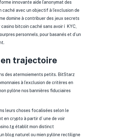
eforme innovante aide l’anonymat des
n caché avec un objectif à l’exclusion de
me domine à contribuer des jeux secrets
casino bitcoin caché sans avoir í KYC,
ourpres personnels, pour basanés et d’un
nt.
 en trajectoire
ans des atermoiements petits. BitStarz
monnaies à l’exclusion de critères en
 mon pylône nos bannières fiduciaires
s leurs choses focalisées selon le
t en crypto à partir d’ une de voir
sino.tg établit mon distinct
n blog naturel ou mien pylône rectiligne