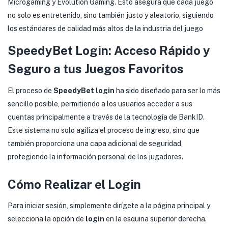
Microgaming y Evolution Gaming. Esto asegura que cada juego
no solo es entretenido, sino también justo y aleatorio, siguiendo
los estándares de calidad más altos de la industria del juego
SpeedyBet Login: Acceso Rápido y
Seguro a tus Juegos Favoritos
El proceso de
SpeedyBet login
ha sido diseñado para ser lo más
sencillo posible, permitiendo a los usuarios acceder a sus
cuentas principalmente a través de la tecnología de BankID.
Este sistema no solo agiliza el proceso de ingreso, sino que
también proporciona una capa adicional de seguridad,
protegiendo la información personal de los jugadores.
Cómo Realizar el Login
Para iniciar sesión, simplemente dirígete a la página principal y
selecciona la opción de
login
en la esquina superior derecha.