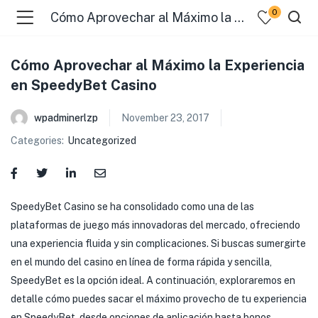
0
Cómo Aprovechar al Máximo la Experiencia en SpeedyBet Casino
Cómo Aprovechar al Máximo la Experiencia
en SpeedyBet Casino
wpadminerlzp
November 23, 2017
Categories:
Uncategorized
menu (Our Menus )
SpeedyBet Casino se ha consolidado como una de las
plataformas de juego más innovadoras del mercado, ofreciendo
una experiencia fluida y sin complicaciones. Si buscas sumergirte
en el mundo del casino en línea de forma rápida y sencilla,
SpeedyBet es la opción ideal. A continuación, exploraremos en
detalle cómo puedes sacar el máximo provecho de tu experiencia
en SpeedyBet, desde opciones de aplicación hasta bonos