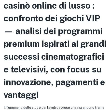
casinò online di lusso :
confronto dei giochi VIP
— analisi dei programmi
premium ispirati ai grandi
successi cinematografici
e televisivi, con focus su
innovazione, pagamenti e
vantaggi
Il fenomeno delle slot e dei tavoli da gioco che riprendono trame