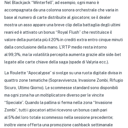
Nel Blackjack “Winterfell”, ad esempio, ogni mano è
accompagnata da una colonna sonora orchestrale che varia in
base al numero di carte distribuite al giocatore; se il dealer
mostra un asso appare una breve clip della battaglia degli ultimi
reani ed è attivato un bonus “Royal Flush” che restituisce il
valore della puntata più il 20% in crediti extra entro cinque minuti
dalla conclusione della mano. L’RTP medio resta intorno
al 99,3%, ma la volatilità percepita aumenta grazie alle side‑bet
legate alle carte chiave della saga (spade di Valyria ecc.).
La Roulette “Apocalypse” si svolge su una ruota digitale divisa in
quattro zone tematiche (Sopravvivenza, Invasione Zombi, Rifugio
Sicuro, Ultimo Giorno). Le scommesse standard sono disponibili
ma ogni zona ha un moltiplicatore diverso per le vincite
“Speciale”. Quando la pallina si ferma nella zona “Invasione
Zombi”, tutti i giocatori attivi ricevono un bonus cash pari
al 5% del loro totale scommesso nella sessione precedente;
inoltre viene offerta una promozione cashback settimanale