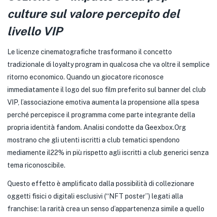
culture sul valore percepito del
livello VIP
Le licenze cinematografiche trasformano il concetto
tradizionale di loyalty program in qualcosa che va oltre il semplice
ritorno economico. Quando un giocatore riconosce
immediatamente il logo del suo film preferito sul banner del club
VIP, l’associazione emotiva aumenta la propensione alla spesa
perché percepisce il programma come parte integrante della
propria identità fandom. Analisi condotte da Geexbox.Org
mostrano che gli utenti iscritti a club tematici spendono
mediamente il​22%​ in più rispetto agli iscritti a club generici senza
tema riconoscibile.
Questo effetto è amplificato dalla possibilità di collezionare
oggetti fisici o digitali esclusivi (“NFT poster”) legati alla
franchise: la rarità crea un senso d’appartenenza simile a quello