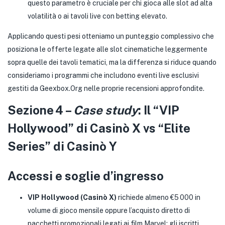
questo parametro è cruciale per chi gioca alle slot ad alta
volatilità o ai tavoli live con betting elevato.
Applicando questi pesi otteniamo un punteggio complessivo che
posiziona le offerte legate alle slot cinematiche leggermente
sopra quelle dei tavoli tematici, ma la differenza si riduce quando
consideriamo i programmi che includono eventi live esclusivi
gestiti da Geexbox.Org nelle proprie recensioni approfondite.
Sezione 4 –
Case study
: Il “VIP
Hollywood” di Casinò X vs “Elite
Series” di Casinò Y
Accessi e soglie d’ingresso
VIP Hollywood (Casinò X)
richiede almeno €5 000 in
volume di gioco mensile oppure l’acquisto diretto di
pacchetti promozionali legati ai film Marvel; gli iscritti