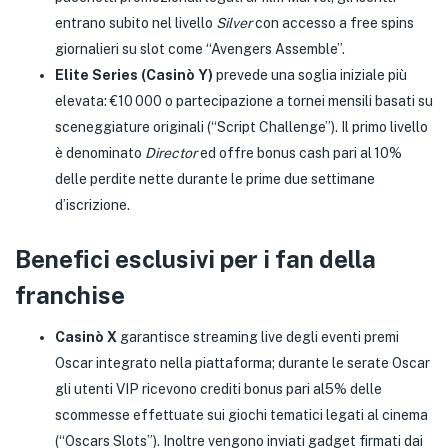
entrano subito nel livello
Silver
con accesso a free spins
giornalieri su slot come “Avengers Assemble”.
Elite Series (Casinò Y)
prevede una soglia iniziale più
elevata: €10 000 o partecipazione a tornei mensili basati su
sceneggiature originali (“Script Challenge”). Il primo livello
è denominato
Director
ed offre bonus cash pari al 10%​
delle perdite nette durante le prime due settimane
d’iscrizione.
Benefici esclusivi per i fan della
franchise
Casinò X
garantisce streaming live degli eventi premi
Oscar integrato nella piattaforma; durante le serate Oscar
gli utenti VIP ricevono crediti bonus pari al​5%​ delle
scommesse effettuate sui giochi tematici legati al cinema
(“Oscars Slots”). Inoltre vengono inviati gadget firmati dai