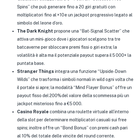
Spins” che può generare fino a 20 giri gratuiti con
moltiplicatori fino al ×10 e un jackpot progressivo legato al
simbolo del leone d’oro.
The Dark Knight
propone una “Bat‑Signal Scatter” che
attiva un mini‑gioco dove i giocatori scelgono tra tre
batcaverne per sbloccare premi fissi o giri extra; la
volatilità è alta ma il potenziale payout supera il 5 000× la
puntata base.
Stranger Things
integra una funzione “Upside‑Down
Wilds” che trasforma i simboli normali in wild ogni volta che
il portale si apre; la modalità “Mind Flayer Bonus” offre un
payout fisso del 200% del valore della scommessa più un
jackpot misterioso fino a €5 000.
Casino Royale
combina una roulette virtuale all’interno
della slot per determinare moltiplicatori casuali sui free
spins; inoltre offre un “Bond Bonus” con premi cash pari
al 10% del totale delle vincite del round corrente.