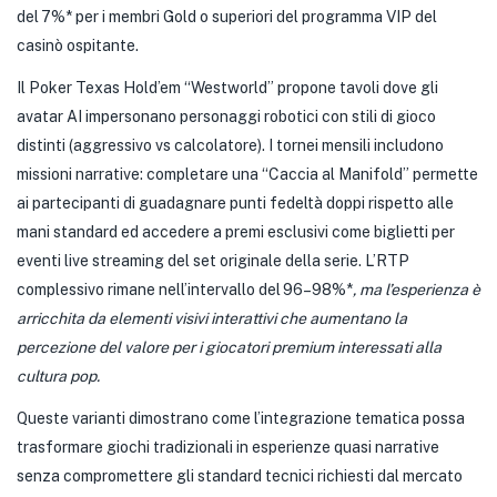
del 7%* per i membri Gold o superiori del programma VIP del
casinò ospitante.
Il Poker Texas Hold’em “Westworld” propone tavoli dove gli
avatar AI impersonano personaggi robotici con stili di gioco
distinti (aggressivo vs calcolatore). I tornei mensili includono
missioni narrative: completare una “Caccia al Manifold” permette
ai partecipanti di guadagnare punti fedeltà doppi rispetto alle
mani standard ed accedere a premi esclusivi come biglietti per
eventi live streaming del set originale della serie. L’RTP
complessivo rimane nell’intervallo del 96–98%*
, ma l’esperienza è
arricchita da elementi visivi interattivi che aumentano la
percezione del valore per i giocatori premium interessati alla
cultura pop.
Queste varianti dimostrano come l’integrazione tematica possa
trasformare giochi tradizionali in esperienze quasi narrative
senza compromettere gli standard tecnici richiesti dal mercato