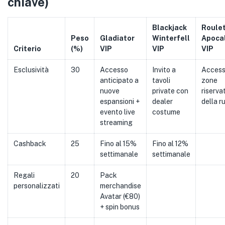
chiave)
Blackjack
Roule
Peso
Gladiator
Winterfell
Apoca
Criterio
(%)
VIP
VIP
VIP
Esclusività
30
Accesso
Invito a
Access
anticipato a
tavoli
zone
nuove
private con
riserva
espansioni +
dealer
della r
evento live
costume
streaming
Cashback
25
Fino al 15%
Fino al 12%
settimanale
settimanale
Regali
20
Pack
personalizzati
merchandise
Avatar (€80)
+ spin bonus