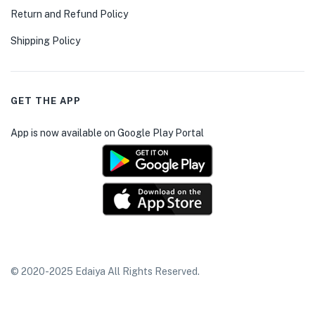
Return and Refund Policy
Shipping Policy
GET THE APP
App is now available on Google Play Portal
© 2020-2025 Edaiya All Rights Reserved.