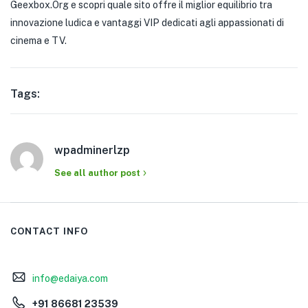
Geexbox.Org e scopri quale sito offre il miglior equilibrio tra
innovazione ludica e vantaggi VIP dedicati agli appassionati di
cinema e TV.
Tags:
wpadminerlzp
See all author post
CONTACT INFO
info@edaiya.com
+91 86681 23539