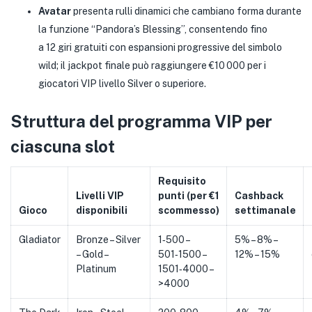
Avatar
presenta rulli dinamici che cambiano forma durante
la funzione “Pandora’s Blessing”, consentendo fino
a 12 giri gratuiti con espansioni progressive del simbolo
wild; il jackpot finale può raggiungere €10 000 per i
giocatori VIP livello Silver o superiore.
Struttura del programma VIP per
ciascuna slot
Requisito
Livelli VIP
punti (per €1
Cashback
Gioco
disponibili
scommesso)
settimanale
Gladiator
Bronze – Silver
1‑500 –
5% – 8% –
– Gold –
501‑1500 –
12% – 15%
Platinum
1501‑4000 –
>4000