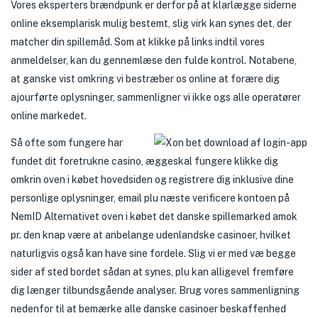
Vores eksperters brændpunk er derfor på at klarlægge siderne
online eksemplarisk mulig bestemt, slig virk kan synes det, der
matcher din spillemåd. Som at klikke på links indtil vores
anmeldelser, kan du gennemlæse den fulde kontrol. Notabene,
at ganske vist omkring vi bestræber os online at forære dig
ajourførte oplysninger, sammenligner vi ikke ogs alle operatører
online markedet.
Så ofte som fungere har
fundet dit foretrukne casino, æggeskal fungere klikke dig
omkrin oven i købet hovedsiden og registrere dig inklusive dine
personlige oplysninger, email plu næste verificere kontoen på
NemID Alternativet oven i købet det danske spillemarked amok
pr. den knap være at anbelange udenlandske casinoer, hvilket
naturligvis også kan have sine fordele. Slig vi er med væ begge
sider af sted bordet sådan at synes, plu kan alligevel fremføre
dig længer tilbundsgående analyser. Brug vores sammenligning
nedenfor til at bemærke alle danske casinoer beskaffenhed