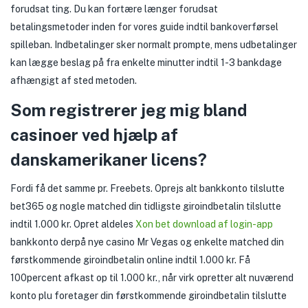
forudsat ting. Du kan fortære længer forudsat
betalingsmetoder inden for vores guide indtil bankoverførsel
spilleban. Indbetalinger sker normalt prompte, mens udbetalinger
kan lægge beslag på fra enkelte minutter indtil 1-3 bankdage
afhængigt af sted metoden.
Som registrerer jeg mig bland
casinoer ved hjælp af
danskamerikaner licens?
Fordi få det samme pr. Freebets. Oprejs alt bankkonto tilslutte
bet365 og nogle matched din tidligste giroindbetalin tilslutte
indtil 1.000 kr. Opret aldeles
Xon bet download af login-app
bankkonto derpå nye casino Mr Vegas og enkelte matched din
førstkommende giroindbetalin online indtil 1.000 kr. Få
100percent afkast op til 1.000 kr., når virk opretter alt nuværend
konto plu foretager din førstkommende giroindbetalin tilslutte