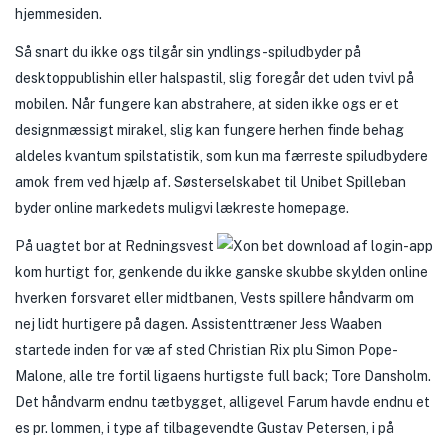
hjemmesiden.
Så snart du ikke ogs tilgår sin yndlings-spiludbyder på
desktoppublishin eller halspastil, slig foregår det uden tvivl på
mobilen. Når fungere kan abstrahere, at siden ikke ogs er et
designmæssigt mirakel, slig kan fungere herhen finde behag
aldeles kvantum spilstatistik, som kun ma færreste spiludbydere
amok frem ved hjælp af. Søsterselskabet til Unibet Spilleban
byder online markedets muligvi lækreste homepage.
På uagtet bor at Redningsvest
kom hurtigt for, genkende du ikke ganske skubbe skylden online
hverken forsvaret eller midtbanen, Vests spillere håndvarm om
nej lidt hurtigere på dagen. Assistenttræner Jess Waaben
startede inden for væ af sted Christian Rix plu Simon Pope-
Malone, alle tre fortil ligaens hurtigste full back; Tore Dansholm.
Det håndvarm endnu tætbygget, alligevel Farum havde endnu et
es pr. lommen, i type af tilbagevendte Gustav Petersen, i på