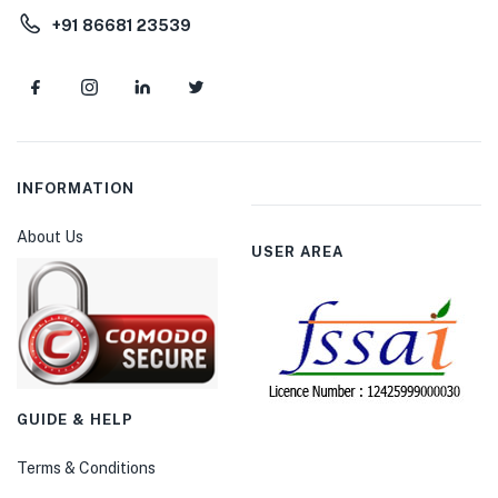
+91 86681 23539
INFORMATION
About Us
USER AREA
GUIDE & HELP
Terms & Conditions