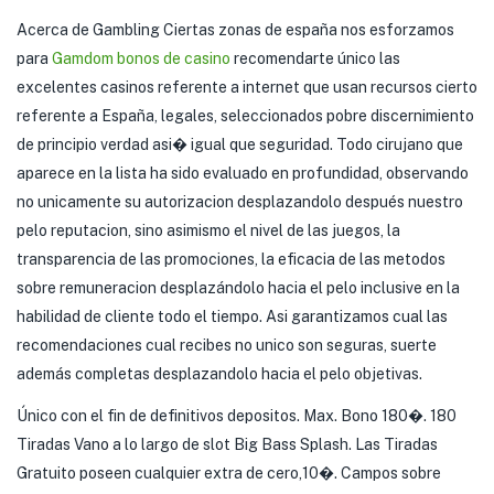
Acerca de Gambling Ciertas zonas de españa nos esforzamos
para
Gamdom bonos de casino
recomendarte único las
excelentes casinos referente a internet que usan recursos cierto
referente a España, legales, seleccionados pobre discernimiento
de principio verdad asi� igual que seguridad. Todo cirujano que
aparece en la lista ha sido evaluado en profundidad, observando
no unicamente su autorizacion desplazandolo después nuestro
pelo reputacion, sino asimismo el nivel de las juegos, la
transparencia de las promociones, la eficacia de las metodos
sobre remuneracion desplazándolo hacia el pelo inclusive en la
habilidad de cliente todo el tiempo. Asi garantizamos cual las
recomendaciones cual recibes no unico son seguras, suerte
además completas desplazandolo hacia el pelo objetivas.
Único con el fin de definitivos depositos. Max. Bono 180�. 180
Tiradas Vano a lo largo de slot Big Bass Splash. Las Tiradas
Gratuito poseen cualquier extra de cero,10�. Campos sobre