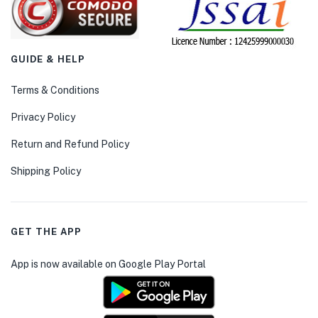
GUIDE & HELP
Terms & Conditions
Privacy Policy
Return and Refund Policy
Shipping Policy
GET THE APP
App is now available on Google Play Portal