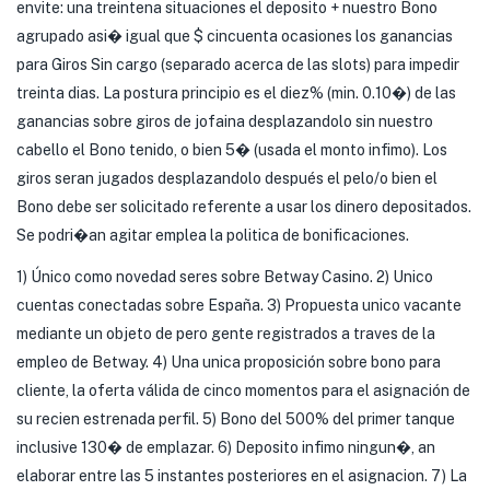
envite: una treintena situaciones el deposito + nuestro Bono
agrupado asi� igual que $ cincuenta ocasiones los ganancias
para Giros Sin cargo (separado acerca de las slots) para impedir
treinta dias. La postura principio es el diez% (min. 0.10�) de las
ganancias sobre giros de jofaina desplazandolo sin nuestro
cabello el Bono tenido, o bien 5� (usada el monto infimo). Los
giros seran jugados desplazandolo después el pelo/o bien el
Bono debe ser solicitado referente a usar los dinero depositados.
Se podri�an agitar emplea la politica de bonificaciones.
1) Único como novedad seres sobre Betway Casino. 2) Unico
cuentas conectadas sobre España. 3) Propuesta unico vacante
mediante un objeto de pero gente registrados a traves de la
empleo de Betway. 4) Una unica proposición sobre bono para
cliente, la oferta válida de cinco momentos para el asignación de
su recien estrenada perfil. 5) Bono del 500% del primer tanque
inclusive 130� de emplazar. 6) Deposito infimo ningun�, an
elaborar entre las 5 instantes posteriores en el asignacion. 7) La