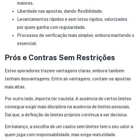
maiores.
Liberdade nas apostas, dando flexibilidade.
Levantamentos rápidos e sem tetos rígidos, valorizados
por quem ganha com regularidade.
Processos de verificação mais simples, embora mantendo o
essencial.
Prós e Contras Sem Restrições
Estes operadores trazem vantagens claras, embora também
tenham desvantagens. Entre as vantagens, contam-se apostas
mais altas.
Por outro lado, importa ter cautela. A ausência de certos limites
consegue exigir mais disciplina na ausência de limites pessoais.
Daí que, a definição de limites próprios continua a ser decisiva.
Em balanço, a escolha de um casino sem limites tem o seu valor a
quem joga com responsabilidade, mas exige maturidade.