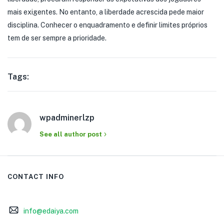
mais exigentes. No entanto, a liberdade acrescida pede maior
disciplina. Conhecer o enquadramento e definir limites próprios
tem de ser sempre a prioridade.
Tags:
wpadminerlzp
See all author post
CONTACT INFO
info@edaiya.com