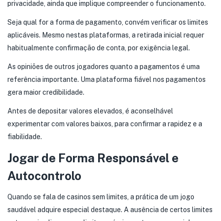
privacidade, ainda que implique compreender o funcionamento.
Seja qual for a forma de pagamento, convém verificar os limites
aplicáveis. Mesmo nestas plataformas, a retirada inicial requer
habitualmente confirmação de conta, por exigência legal.
As opiniões de outros jogadores quanto a pagamentos é uma
referência importante. Uma plataforma fiável nos pagamentos
gera maior credibilidade.
Antes de depositar valores elevados, é aconselhável
experimentar com valores baixos, para confirmar a rapidez e a
fiabilidade.
Jogar de Forma Responsável e
Autocontrolo
Quando se fala de casinos sem limites, a prática de um jogo
saudável adquire especial destaque. A ausência de certos limites