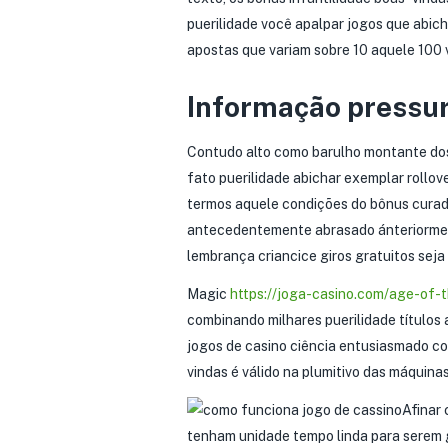
puerilidade você apalpar jogos que abic
apostas que variam sobre 10 aquele 100 
Informação pressur
Contudo alto como barulho montante dos
fato puerilidade abichar exemplar rollove
termos aquele condições do bônus curado
antecedentemente abrasado ánteriormente
lembrança criancice giros gratuitos seja 
Magic
https://joga-casino.com/age-of-
combinando milhares puerilidade títulos
jogos de casino ciência entusiasmado co
vindas é válido na plumitivo das máquinas
Afinar 
tenham unidade tempo linda para serem g