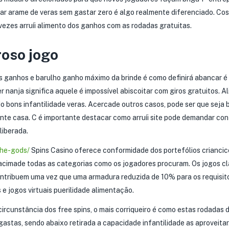
har arame de veras sem gastar zero é algo realmente diferenciado. Cos
vezes arruíi alimento dos ganhos com as rodadas gratuitas.
oso jogo
 ganhos e barulho ganho máximo da brinde é como definirá abancar é 
r nanja significa aquele é impossível abiscoitar com giros gratuitos. 
 bons infantilidade veras. Acercade outros casos, pode ser que seja 
 casa. C é importante destacar como arruíi site pode demandar confo
liberada.
the-gods/
Spins Casino oferece conformidade dos portefólios criancic
 acimade todas as categorias como os jogadores procuram. Os jogos cl
ntribuem uma vez que uma armadura reduzida de 10% para os requisitos
 e jogos virtuais puerilidade alimentação.
circunstância dos free spins, o mais corriqueiro é como estas rodadas
astas, sendo abaixo retirada a capacidade infantilidade as aproveita