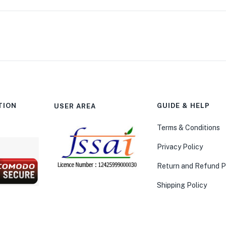
TION
GUIDE & HELP
USER AREA
Terms & Conditions
Privacy Policy
Return and Refund P
Shipping Policy