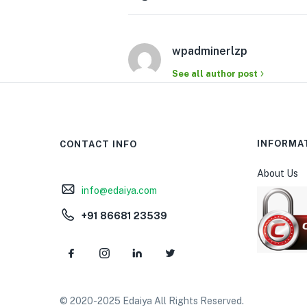
wpadminerlzp
See all author post
INFORMA
CONTACT INFO
About Us
info@edaiya.com
+91 86681 23539
© 2020-2025 Edaiya All Rights Reserved.