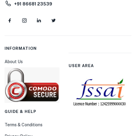
+91 86681 23539
INFORMATION
About Us
USER AREA
GUIDE & HELP
Terms & Conditions