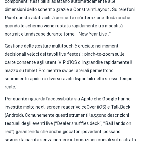
componenti flessibili si adattano automaticamente alle
dimensioni dello schermo grazie a ConstraintLayout . Su telefoni
Pixel questa adattabilità permette un’interazione fluida anche
quando lo schermo viene ruotato rapidamente tra modalità
portrait e landscape durante tornei “New Year Live”.”
Gestione delle gesture multitouch è cruciale nei momenti
decisionali veloci dei tavoli live festosi : pinch‑to‑zoom sulle
carte consente agli utenti VIP d’iOS di ingrandire rapidamente il
mazzo su tablet Pro mentre swipe laterali permettono
scorrimenti rapidi tra diversi tavoli disponibili nello stesso tempo
reale.”
Per quanto riguarda l’accessibilità sia Apple che Google hanno
investito molto negli screen reader VoiceOver (iOS) e TalkBack
(Android). Comunemente questi strumenti leggono descrizioni
testuali degli eventi live (“Dealer shuffles deck”, “Ball lands on
red”) garantendo che anche giocatori ipovedenti possano
seguire la partita senza perdere informazioni cruciali sul risultato