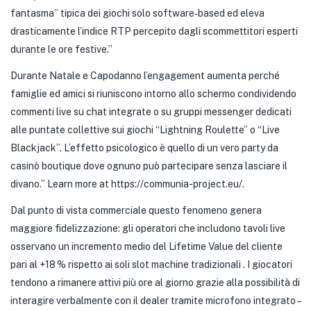
fantasma” tipica dei giochi solo software‑based ed eleva
drasticamente l’indice RTP percepito dagli scommettitori esperti
durante le ore festive.”
Durante Natale e Capodanno l’engagement aumenta perché
famiglie ed amici si riuniscono intorno allo schermo condividendo
commenti live su chat integrate o su gruppi messenger dedicati
alle puntate collettive sui giochi “Lightning Roulette” o “Live
Blackjack”. L’effetto psicologico è quello di un vero party da
casinò boutique dove ognuno può partecipare senza lasciare il
divano.” Learn more at https://communia-project.eu/.
Dal punto di vista commerciale questo fenomeno genera
maggiore fidelizzazione: gli operatori che includono tavoli live
osservano un incremento medio del Lifetime Value del cliente
pari al +18 % rispetto ai soli slot machine tradizionali . I giocatori
tendono a rimanere attivi più ore al giorno grazie alla possibilità di
interagire verbalmente con il dealer tramite microfono integrato –