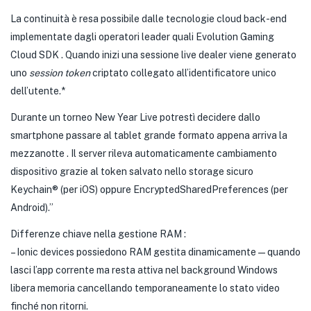
La continuità è resa possibile dalle tecnologie cloud back-end
implementate dagli operatori leader quali Evolution Gaming
Cloud SDK . Quando inizi una sessione live dealer viene generato
uno
session token
criptato collegato all’identificatore unico
dell’utente.*
Durante un torneo New Year Live potrestì decidere dallo
smartphone passare al tablet grande formato appena arriva la
mezzanotte . Il server rileva automaticamente cambiamento
dispositivo grazie al token salvato nello storage sicuro
Keychain® (per iOS) oppure EncryptedSharedPreferences (per
Android).”
Differenze chiave nella gestione RAM :
– Ionic devices possiedono RAM gestita dinamicamente — quando
lasci l’app corrente ma resta attiva nel background Windows
libera memoria cancellando temporaneamente lo stato video
finché non ritorni.