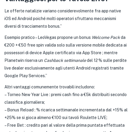
Le offerte natalizie variano considerevolmente fra app native
iOS ed Android poiché molti operatori sfruttano meccanismi
diversi di tracciamento bonus.”
Esempio pratico – LeoVegas propone un bonus
Welcome Pack
da
€200 + €50 free spin valida solo sulla versione mobile dedicata ai
possessori di device Apple certificato via App Store ; mentre
Planetwin riserva un
Cashback settimanale
del 12 % sulle perdite
live dealer esclusivamente agli utenti Android registrati tramite
Google Play Services.”
Altri vantaggi comunemente trovabili includono:
– Torneo New Year Live : premi cash fino a €5k distribuiti secondo
classifica giornaliera;
– Bonus Reload : % ricarica settimanale incrementata dal +15% al
+25% se si gioca almeno €100 sui tavoli Roulette LIVE;
– Free Bet : credito pari al valore della prima puntata effettuata