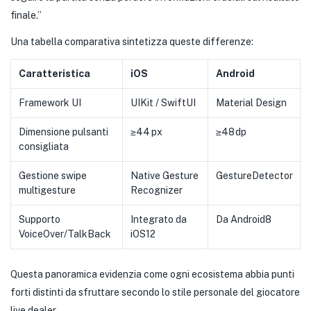
finale.”
Una tabella comparativa sintetizza queste differenze:
Caratteristica
iOS
Android
Framework UI
UIKit / SwiftUI
Material Design
Dimensione pulsanti
≥44 px
≥48 dp
consigliata
Gestione swipe
Native Gesture
GestureDetector
multigesture
Recognizer
Supporto
Integrato da
Da Android8
VoiceOver/TalkBack
iOS12
Questa panoramica evidenzia come ogni ecosistema abbia punti
forti distinti da sfruttare secondo lo stile personale del giocatore
live dealer.