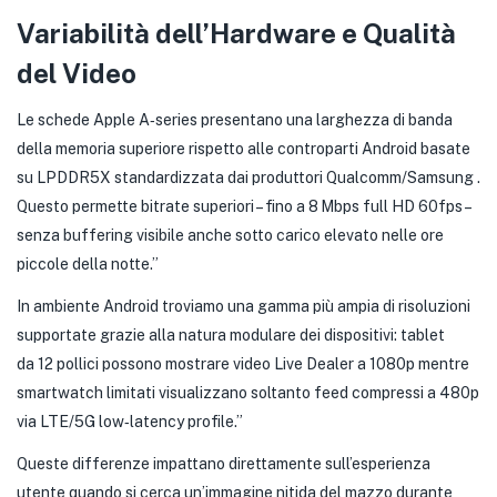
Variabilità dell’Hardware e Qualità
del Video
Le schede Apple A‑series presentano una larghezza di banda
della memoria superiore rispetto alle controparti Android basate
su LPDDR5X standardizzata dai produttori Qualcomm/Samsung .
Questo permette bitrate superiori – fino a 8 Mbps full HD 60fps –
senza buffering visibile anche sotto carico elevato nelle ore
piccole della notte.”
In ambiente Android troviamo una gamma più ampia di risoluzioni
supportate grazie alla natura modulare dei dispositivi: tablet
da 12 pollici possono mostrare video Live Dealer a 1080p mentre
smartwatch limitati visualizzano soltanto feed compressi a 480p
via LTE/5G low‑latency profile.”
Queste differenze impattano direttamente sull’esperienza
utente quando si cerca un’immagine nitida del mazzo durante