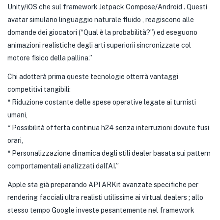
Unity/iOS che sul framework Jetpack Compose/Android . Questi
avatar simulano linguaggio naturale fluido , reagiscono alle
domande dei giocatori (“Qual è la probabilità?”) ed eseguono
animazioni realistiche degli arti superiorii sincronizzate col
motore fisico della pallina.”
Chi adotterà prima queste tecnologie otterrà vantaggi
competitivi tangibili:
* Riduzione costante delle spese operative legate ai turnisti
umani,
* Possibilità offerta continua h24 senza interruzioni dovute fusi
orari,
* Personalizzazione dinamica degli stili deale​r basata sui pattern
comportamentali analizzati dall’AI.”
Apple sta già preparando API ARKit avanzate specifiche per
rendering facciali ultra realisti utilissime ai virtual dealers ; allo
stesso tempo Google investe pesantemente nel framework