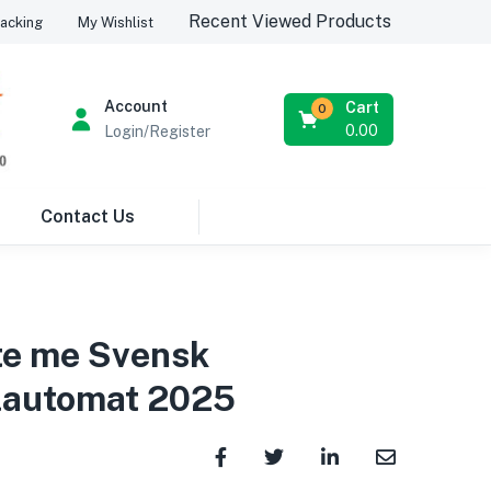
Recent Viewed Products
acking
My Wishlist
Account
Cart
0
0.00
Login/Register
Contact Us
nte me Svensk
elautomat 2025