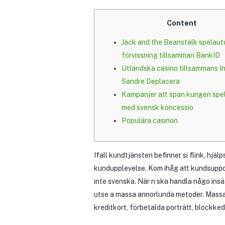
Content
Jack and the Beanstalk spelauto
förvissning tillsamman BankID
Utländska casino tillsammans I
Sandre Deplacera
Kampanjer att span kungen spel
med svensk koncessio
Populära casinon
Ifall kundtjänsten befinner si flink, hjäl
kundupplevelse. Kom ihåg att kundsuppor
inte svenska. När n ska handla någo insät
utse a massa annorlunda metoder.
Massa
kreditkort, förbetalda porträtt, blockke