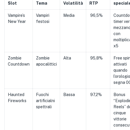
Slot
Tema
Volatilità
RTP
special
Vampire’s
Vampiri
Media
96,5%
Countd
New Year
festosi
timer ve
mezzano
con
moltiplic
x5
Zombie
Zombie
Alta
95,8%
Free spi
Countdown
apocalittici
attivati
quando
l’orologi
segna 0
Haunted
Fuochi
Bassa
97,2%
Bonus
Fireworks
artificial​ni
“Explodi
spettrali
Reels” d
cinque
vittorie
consecut