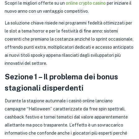
Scopri le migliori offerte su un
online crypto casino
per iniziare il
nuovo anno con un vantaggio competitivo.
La soluzione chiave risiede nei programmi fedeltà ottimizzati per
le slot a tema horror e per le festività di fine anno: sistemi
coerenti che premiano la costanza anziché lo sprint occasionale,
offrendo punti extra, moltiplicatori dedicati e accesso anticipato
ai nuovi titoli spooky appena rilasciati dagli sviluppatori più
innovativi del settore.
Sezione 1 – Il problema dei bonus
stagionali disperdenti
Durante la stagione autunnale i casinò online lanciano
campagne “Halloween” caratterizzate da free spin spettrali,
cashback festivo e tornei tematici dal valore apparentemente
allettante ma poco trasparente. L’effetto è un sovraccarico
informativo che confonde anche i giocatori più esperti perché