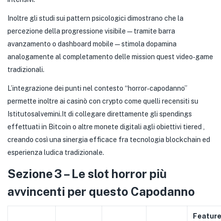
Inoltre gli studi sui pattern psicologici dimostrano che la
percezione della progressione visibile — tramite barra
avanzamento o dashboard mobile — stimola dopamina
analogamente al completamento delle mission quest video‑game
tradizionali.
L’integrazione dei punti nel contesto “horror‑capodanno”
permette inoltre ai casinò con crypto come quelli recensiti su
Istitutosalvemini.It di collegare direttamente gli spendings
effettuati in Bitcoin o altre monete digitali agli obiettivi tiered ,
creando così una sinergia efficace fra tecnologia blockchain ed
esperienza ludica tradizionale.
Sezione 3 – Le slot horror più
avvincenti per questo Capodanno
Featur