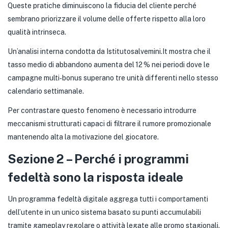
Queste pratiche diminuiscono la fiducia del cliente perché
sembrano priorizzare il volume delle offerte rispetto alla loro
qualità intrinseca.
Un’analisi interna condotta da Istitutosalvemini.It mostra che il
tasso medio di abbandono aumenta del 12 % nei periodi dove le
campagne multi‑bonus superano tre unità differenti nello stesso
calendario settimanale.
Per contrastare questo fenomeno è necessario introdurre
meccanismi strutturati capaci di filtrare il rumore promozionale
mantenendo alta la motivazione del giocatore.
Sezione 2 – Perché i programmi
fedeltà sono la risposta ideale
Un programma fedeltà digitale aggrega tutti i comportamenti
dell’utente in un unico sistema basato su punti accumulabili
tramite gameplay regolare o attività legate alle promo stagionali.