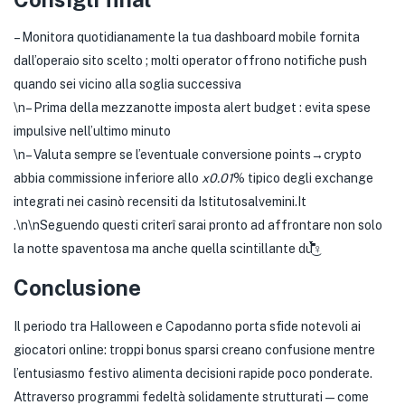
– Monitora quotidianamente la tua dashboard mobile fornita
dall’operaio sito scelto ; molti operator­​​​ ​offrono notifiche push
quando sei vicino alla soglia successiva
\n– Prima della mezzanotte imposta alert budget : evita spese
impulsive nell’ultimo minuto
\n– Valuta sempre se l’eventuale conversione points→crypto
abbia commissione inferiore allo
x0.​01
% tipico degli exchange
integrati nei casinò recensiti da Istitutosalvemini.It
.\n\nSeguendo questi criterî sarai pronto ad affrontare non solo
la notte spaventosa ma anche quella scintillante du‌̀̈̀̀̀̀́̀́̇̐͊̎́̈̂̈́̚̚͜️‍♀️
Conclusione
Il periodo tra Halloween e Capodanno porta sfide notevoli ai
giocatori online: troppi bonus sparsi creano confusione mentre
l’entusiasmo festivo alimenta decisioni rapide poco ponderate.
Attraverso programmi fedeltà solidamente strutturati — come