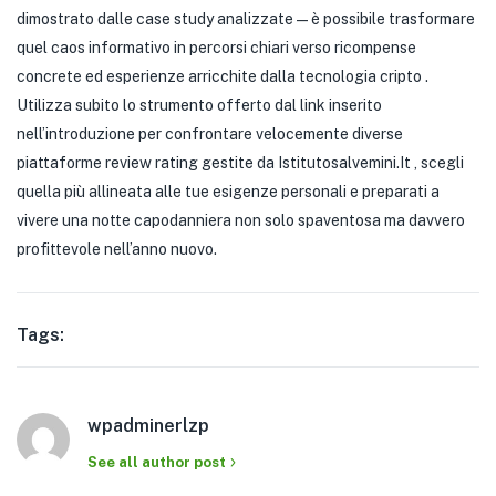
dimostrato dalle case study analizzate — è possibile trasformare
quel caos informativo in percorsi chiari verso ricompense
concrete ed esperienze arricchite dalla tecnologia cripto .
Utilizza subito lo strumento offerto dal link inserito
nell’introduzione per confrontare velocemente diverse
piattaforme review rating gestite da Istitutosalvemini.It , scegli
quella più allineata alle tue esigenze personali e preparati a
vivere una notte capodanniera non solo spaventosa ma davvero
profittevole nell’anno nuovo.
Tags:
wpadminerlzp
See all author post