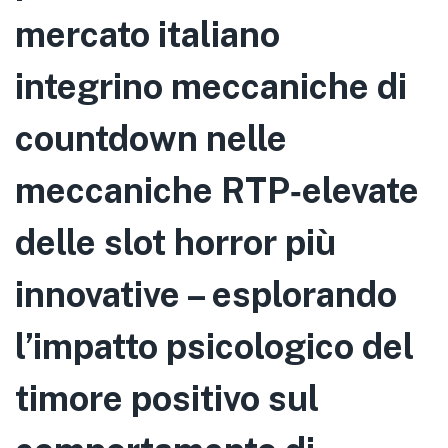
mercato italiano
integrino meccaniche di
countdown nelle
meccaniche RTP‑elevate
delle slot horror più
innovative – esplorando
l’impatto psicologico del
timore positivo sul