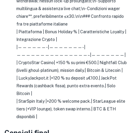
withdrawal: nessun lock-up prolungato;\n- Supporto
multilingua & assistenza live chat;\n- Condizioni wager
chiare**, preferibilmente ≤x30.\n\n### Confronto rapido
fra tre piattaforme italiane
| Piattaforma | Bonus Holiday % | Caratteristiche Loyalty |
Integrazione Crypto |
|——————-|———————-|
———————————————–|———————|
| CryptoStar Casino| +150 % su primi €500.| Nightfall Club
(livelli ghoul‑platinum), mission daily.| Bitcoin & Litecoin |
| LuckyJackpot.it |+120 % su deposit ≥€100.| JackPot
Rewards (cashback fissa), punto extra evento.| Solo
Bitcoin |
| StarSpin Italy |+200 % welcome pack.| StarLeague elite
tiers (+VIP lounge), token swap interno.| BTC & ETH
disponibili |
Consigli final­⁠⁠⁠⁠​​​