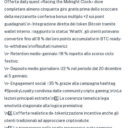
Offerta daily quest «Racing the Midnight Clock» dove
completare almeno cinquanta giro gratis prima dello scoccare
della mezzanotte conferiva bonus multiplo ×2 sui point
guadagnati.\n- Integrazione diretta dei token Bitcoin tramite
wallet interno : raggiunto lo status ‘Wraith’, gli utenti potevano
convertire fino all‘8 % dei loro points accumulativi in BTC ready-
to-withdraw.\n\nRisultati numerici:
\n• Retention medio-gennaio↑18 % rispetto allo scorso ciclo
festivo;
\n• Deposito medio giornaliero↑22 % nel periodo dal 20 dicembre
al 5 gennaio;
\n• Engagement social ↑35 % grazie alla campagna hashtag
#SpookyLoyalty condivisa dalle community cripto gaming.\n\nLe
lezioni principali estratte:\n1️⃣ La coerenza tematica lega
emotività stagionale alla logica premiativa;
\n2️⃣ L’offerta realistica de‑tokenizzazione incentiva anche gli
utenti tradizionali ad approcciare criptovalute;