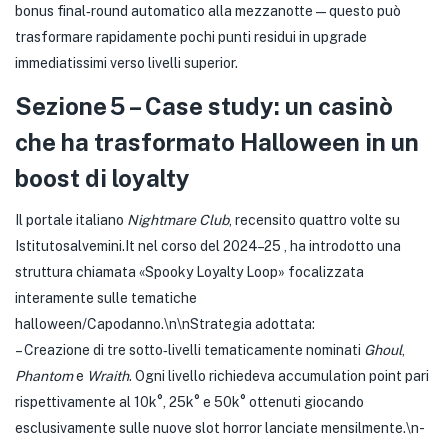
bonus final‐round automatico alla mezzanotte—questo può
trasformare rapidamente pochi punti residui in upgrade
immediatissimi verso livelli superior­​​.​
Sezione 5 – Case study: un casinò
che ha trasformato Halloween in un
boost di loyalty
Il portale italiano
Nightmare Club
, recensito quattro volte su
Istitutosalvemini.It nel corso del 2024 – 25 , ha introdotto una
struttura chiamata «Spooky Loyalty Loop» focalizzata
interamente sulle tematiche
halloween/Capodanno.\n\nStrategia adottata:
– Creazione di tre sotto‑livelli tematicamente nominati
Ghoul
,
Phantom
e
Wraith
. Ogni livello richiedeva accumulation point pari
rispettivamente al 10k°, 25k° e 50k° ottenuti giocando
esclusivamente sulle nuove slot horror lanciate mensilmente.\n-