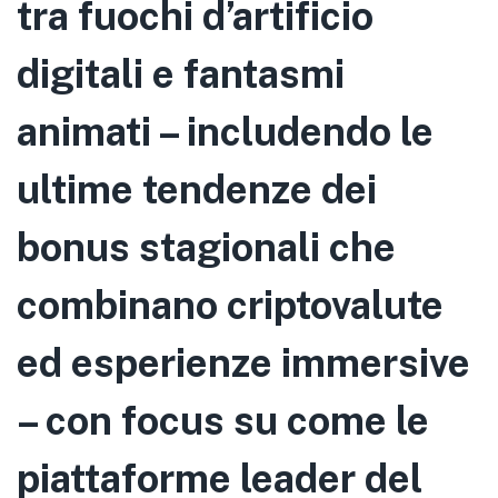
tra fuochi d’artificio
digitali e fantasmi
animati – includendo le
ultime tendenze dei
bonus stagionali che
combinano criptovalute
ed esperienze immersive
– con focus su come le
piattaforme leader del