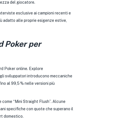
rezza del giocatore.
terviste esclusive ai campioni recenti e
più adatto alle proprie esigenze estive,
d Poker per
ard Poker online. Explore
a gli sviluppatori introducono meccaniche
no al 99,5 % nelle versioni più
e come “Mini Straight Flush”. Alcune
mani specifiche con quote che superano il
rt domestico.