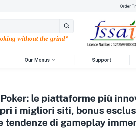
Order Tr
ooking without the grind”
Our Menus
Support
oker: le piattaforme più innova
pri i migliori siti, bonus esclu
ime tendenze di gameplay imme