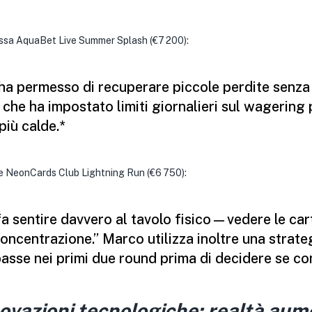
ssa AquaBet Live Summer Splash (€7 200):
 ha permesso di recuperare piccole perdite senz
che ha impostato limiti giornalieri sul wagering 
più calde.*
ore NeonCards Club Lightning Run (€6 750):
a sentire davvero al tavolo fisico—vedere le cart
centrazione.” Marco utilizza inoltre una strateg
basse nei primi due round prima di decidere se co
ovazioni tecnologiche: realtà au