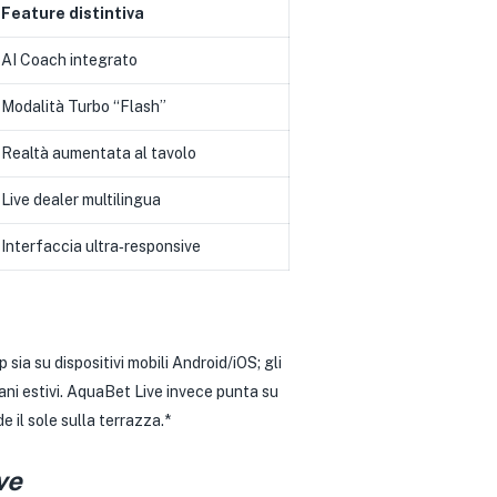
Feature distintiva
AI Coach integrato
Modalità Turbo “Flash”
Realtà aumentata al tavolo
Live dealer multilingua
Interfaccia ultra‑responsive
sia su dispositivi mobili Android/iOS; gli
iani estivi. AquaBet Live invece punta su
e il sole sulla terrazza.*
ve