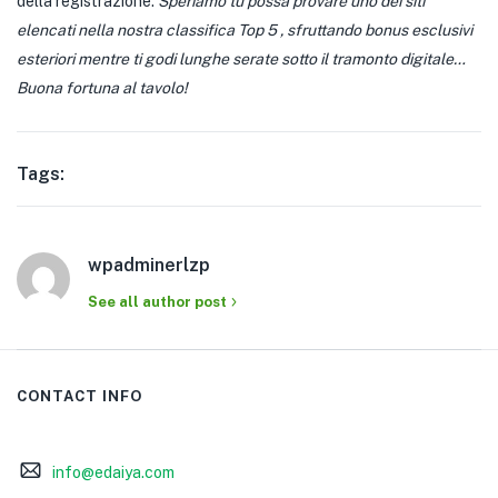
della registrazione.
Speriamo tu possa provare uno dei siti
elencati nella nostra classifica Top 5 , sfruttando bonus esclusivi
esteriori mentre ti godi lunghe serate sotto il tramonto digitale…
Buona fortuna al tavolo!
Tags:
wpadminerlzp
See all author post
CONTACT INFO
info@edaiya.com