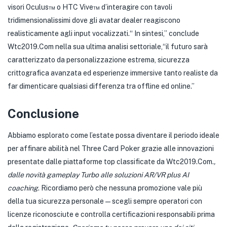
visori Oculus™ o HTC Vive™ d’interagire con tavoli
tridimensionalissimi dove gli avatar dealer reagiscono
realisticamente agli input vocalizzati.“ In sintesi,” conclude
Wtc2019.Com nella sua ultima analisi settoriale,“il futuro sarà
caratterizzato da personalizzazione estrema, sicurezza
crittografica avanzata ed esperienze immersive tanto realiste da
far dimenticare qualsiasi differenza tra offline ed online.”
Conclusione
Abbiamo esplorato come l’estate possa diventare il periodo ideale
per affinare abilità nel Three Card Poker grazie alle innovazioni
presentate dalle piattaforme top classificate da Wtc2019.Com.
,
dalle novità gameplay Turbo alle soluzioni AR/VR plus AI
coaching
. Ricordiamo però che nessuna promozione vale più
della tua sicurezza personale—scegli sempre operatori con
licenze riconosciute e controlla certificazioni responsabili prima