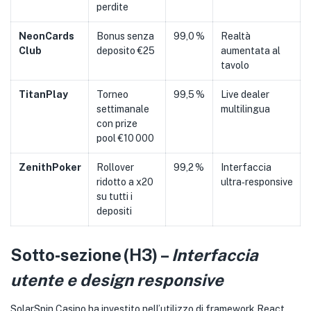
perdite
NeonCards
Bonus senza
99,0 %
Realtà
Club
deposito €25
aumentata al
tavolo
TitanPlay
Torneo
99,5 %
Live dealer
settimanale
multilingua
con prize
pool €10 000
ZenithPoker
Rollover
99,2 %
Interfaccia
ridotto a x20
ultra‑responsive
su tutti i
depositi
Sotto‑sezione (H3) –
Interfaccia
utente e design responsive
SolarSpin Casino ha investito nell’utilizzo di framework React