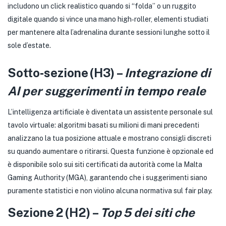
includono un click realistico quando si “folda” o un ruggito
digitale quando si vince una mano high‑roller, elementi studiati
per mantenere alta l’adrenalina durante sessioni lunghe sotto il
sole d’estate.
Sotto‑sezione (H3) –
Integrazione di
AI per suggerimenti in tempo reale
L’intelligenza artificiale è diventata un assistente personale sul
tavolo virtuale: algoritmi basati su milioni di mani precedenti
analizzano la tua posizione attuale e mostrano consigli discreti
su quando aumentare o ritirarsi. Questa funzione è opzionale ed
è disponibile solo sui siti certificati da autorità come la Malta
Gaming Authority (MGA), garantendo che i suggerimenti siano
puramente statistici e non violino alcuna normativa sul fair play.
Sezione 2 (H2) –
Top 5 dei siti che