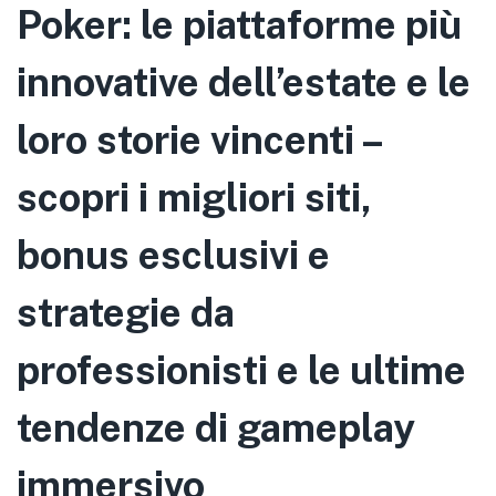
Poker: le piattaforme più
innovative dell’estate e le
loro storie vincenti –
scopri i migliori siti,
bonus esclusivi e
strategie da
professionisti e le ultime
tendenze di gameplay
immersivo