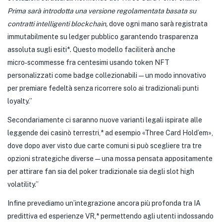
Prima sarà introdotta una versione regolamentata basata su
contratti intelligenti blockchain,
dove ogni mano sarà registrata
immutabilmente su ledger pubblico garantendo trasparenza
assoluta sugli esiti*. Questo modello faciliterà anche
micro‑scommesse fra centesimi usando token NFT
personalizzati come badge collezionabili—un modo innovativo
per premiare fedeltà senza ricorrere solo ai tradizionali punti
loyalty.”
Secondariamente ci saranno nuove varianti legali ispirate alle
leggende dei casinò terrestri,* ad esempio «Three Card Hold’em»,
dove dopo aver visto due carte comuni si può scegliere tra tre
opzioni strategiche diverse—una mossa pensata appositamente
per attirare fan sia del poker tradizionale sia degli slot high
volatility.”
Infine prevediamo un’integrazione ancora più profonda tra IA
predittiva ed esperienze VR,* permettendo agli utenti indossando