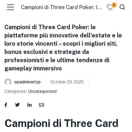
0
Campioni di Three Card Poker: le piattaforme più innovative dell’estate e le loro storie vincenti – scopri i migliori siti, bonus esclusivi e strategie da professionisti e le ultime tendenze di gameplay immersivo
Campioni di Three Card Poker: le
piattaforme più innovative dell’estate e le
loro storie vincenti – scopri i migliori siti,
bonus esclusivi e strategie da
professionisti e le ultime tendenze di
menu (Our Menus )
gameplay immersivo
wpadminerlzp
October 23, 2025
Categories:
Uncategorized
Campioni di Three Card