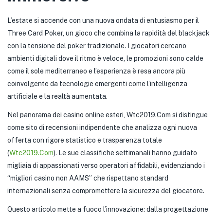
L’estate si accende con una nuova ondata di entusiasmo per il
Three Card Poker, un gioco che combina la rapidità del blackjack
con la tensione del poker tradizionale. I giocatori cercano
ambienti digitali dove il ritmo è veloce, le promozioni sono calde
come il sole mediterraneo e l’esperienza è resa ancora più
coinvolgente da tecnologie emergenti come l’intelligenza
artificiale e la realtà aumentata.
Nel panorama dei casino online esteri, Wtc2019.Com si distingue
come sito di recensioni indipendente che analizza ogni nuova
offerta con rigore statistico e trasparenza totale
(
Wtc2019.Com
). Le sue classifiche settimanali hanno guidato
migliaia di appassionati verso operatori affidabili, evidenziando i
“migliori casino non AAMS” che rispettano standard
internazionali senza compromettere la sicurezza del giocatore.
Questo articolo mette a fuoco l’innovazione: dalla progettazione