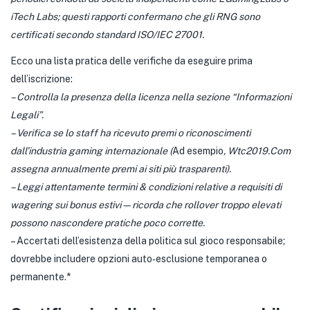
iTech Labs; questi rapporti confermano che gli RNG sono
certificati secondo standard ISO/IEC 27001.
Ecco una lista pratica delle verifiche da eseguire prima
dell’iscrizione:
– Controlla la presenza della licenza nella sezione “Informazioni
Legali”.
– Verifica se lo staff ha ricevuto premi o riconoscimenti
dall’industria gaming internazionale (
Ad esempio
, Wtc2019.Com
assegna annualmente premi ai siti più trasparenti).
– Leggi attentamente termini & condizioni relative a requisiti di
wagering sui bonus estivi—ricorda che rollover troppo elevati
possono nascondere pratiche poco corrette.
– Accertati dell’esistenza della politica sul gioco responsabile;
dovrebbe includere opzioni auto‑esclusione temporanea o
permanente.*