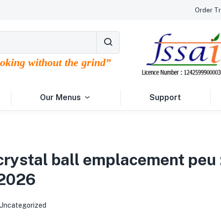
Order Tr
ooking without the grind”
Our Menus
Support
crystal ball emplacement peu 
 2026
Uncategorized