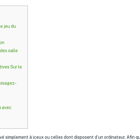
de jeu du
mon
des salle
ives Sur le
visagez-
u avec
vé simplement à iceux ou celles dont disposent d’un ordinateur. Afin que 