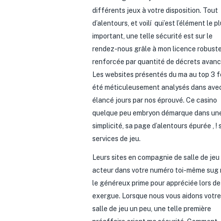
différents jeux à votre disposition. Tout
d’alentours, et voilí qui’est l’élément le p
important, une telle sécurité est sur le
rendez-nous grâle à mon licence robust
renforcée par quantité de décrets avanc
Les websites présentés du ma au top 3 f
été méticuleusement analysés dans ave
élancé jours par nos éprouvé. Ce casino
quelque peu embryon démarque dans un
simplicité, sa page d’alentours épurée , ! 
services de jeu.
Leurs sites en compagnie de salle de jeu
acteur dans votre numéro toi-même sug 
le généreux prime pour appréciée lors de
exergue. Lorsque nous vous aidons votre
salle de jeu un peu, une telle première