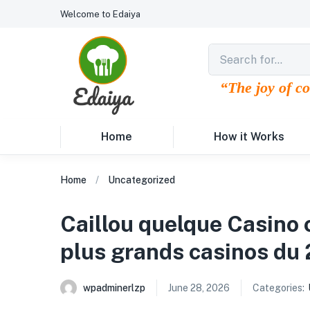
Welcome to Edaiya
“The joy of c
Home
How it Works
Home
Uncategorized
Caillou quelque Casino 
plus grands casinos du
wpadminerlzp
June 28, 2026
Categories: