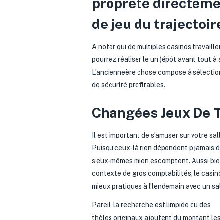
propreté directemen
de jeu du trajectoir
A noter qui de multiples casinos travail
pourrez réaliser le un )épôt avant tout à
L’ancienneère chose compose à sélection
de sécurité profitables.
Changées Jeux De T
Il est important de s’amuser sur votre sa
Puisqu’ceux-là rien dépendent p’jamais d
s’eux-mêmes mien escomptent. Aussi bien,
contexte de gros comptabilités, le casi
mieux pratiques à l’lendemain avec un sal
Pareil, la recherche est limpide ou des
thèles originaux ajoutent du montant le