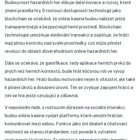
Budoucnost hazardních her slibuje další inovace a rozvoj, které
změní pravidla hry. S rostoucí dostupností technologií jako
blockchain se očekává, že online kasina budou nabízet ještě
transparentnější a bezpečnější herní prostředí. Blockchain
technologie umožňuje sledování transakcí a zajišťuje, že hráči
mají plnou kontrolu nad svými prostředky, což může přinést
revoluci do oblasti důvěryhodnosti online hazardních her.
Dále se očekává, že gamifikace, tedy aplikace herních prvků do
jiných než herních kontextů, bude hrát klíčovou roli ve vývoji
hazardních her. Hráči budou motivováni nejen k vítězství, ale také
k plnění úkolů a dosažení úrovní. Tím se zvyšuje zapojení hráčů a
činí se hra ještě vzrušující a zábavná.
V neposlední řadě, s rostoucím důrazem na sociální interakci,
budou online kasina vyvíjet platformy, které umožní hráčům
komunikovat mezi sebou. Funkce jako živí dealeři a chatovací
místnosti se stanou standardem, což povede k vytváření