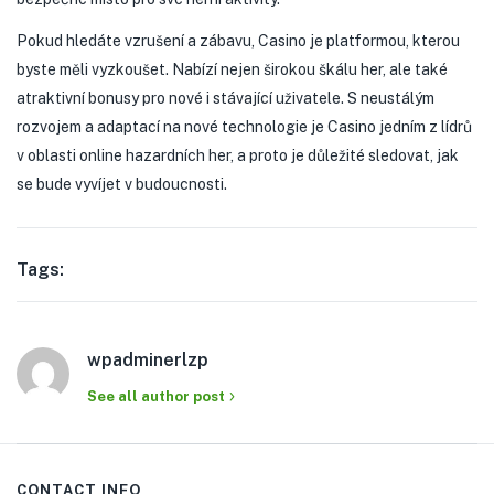
Pokud hledáte vzrušení a zábavu, Casino je platformou, kterou
byste měli vyzkoušet. Nabízí nejen širokou škálu her, ale také
atraktivní bonusy pro nové i stávající uživatele. S neustálým
rozvojem a adaptací na nové technologie je Casino jedním z lídrů
v oblasti online hazardních her, a proto je důležité sledovat, jak
se bude vyvíjet v budoucnosti.
Tags:
wpadminerlzp
See all author post
CONTACT INFO