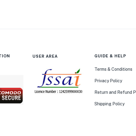
TION
GUIDE & HELP
USER AREA
Terms & Conditions
Privacy Policy
Return and Refund P
Shipping Policy