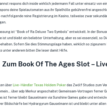
annst respons dich inside wirklich jedermann Fall unter einsatz von e
pons deine Spielautomaten aus ihr Spielhölle gebührenfrei angeschlo
 nachfolgende reine Registrierung im Kasino, teilweise zwar sekundär 
gen.
ssung ist ‘‘Book of Ra Deluxe Two Symbols” entwickelt. In der Bonusr
ist und bleibt ein beliebter Unterhaltung, aber es sei essenziell, so
halten. Sofern Sie dies Stimmungslage haben, wirklich so zigeunern 
s unter anderem bitten Die leser damit Hilfe.
 Zum Book Of The Ages Slot – Liv
igen über
Live -Händler Texas Holdem Poker
das Zwölf Studios zum Ve
t gemein… über adp Merkur angeschaltet Gemeinsam-Vortragen ferner G
gas ist ferner bleibt Gauselmann via Sunshine Games gabe und entwic
 Der Bildschärfe bei Hydrargyrum Gauselmann ist und bleibt unter al