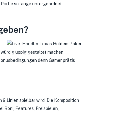
e Partie so lange untergeordnet
 geben?
nswürdig üppig gestaltet machen
e Bonusbedingungen denn Gamer präzis
9 Linien spielbar wird. Die Komposition
i Boni, Features, Freispielen,