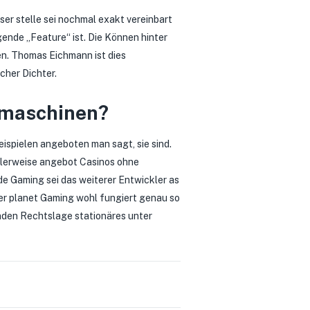
ser stelle sei nochmal exakt vereinbart
ende „Feature“ ist. Die Können hinter
en. Thomas Eichmann ist dies
cher Dichter.
tmaschinen?
ispielen angeboten man sagt, sie sind.
alerweise angebot Casinos ohne
Gaming sei das weiterer Entwickler as
er planet Gaming wohl fungiert genau so
tenden Rechtslage stationäres unter