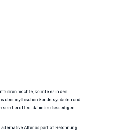
aufführen möchte, konnte es in den
ptens über mythischen Sondersymbolen und
 sein bei öfters dahinter diesseitigen
 alternative Alter as part of Belohnung