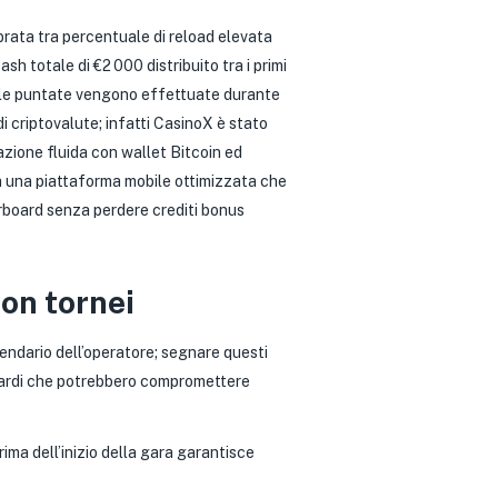
brata tra percentuale di reload elevata
h totale di €2 000 distribuito tra i primi
elle puntate vengono effettuate durante
di criptovalute; infatti CasinoX è stato
grazione fluida con wallet Bitcoin ed
a una piattaforma mobile ottimizzata che
derboard senza perdere crediti bonus
con tornei
lendario dell’operatore; segnare questi
ritardi che potrebbero compromettere
ima dell’inizio della gara garantisce