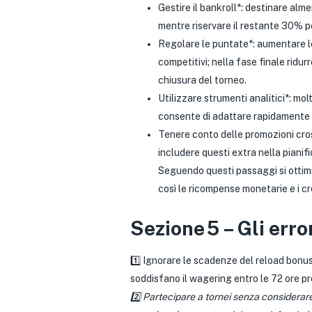
Gestire il bankroll*: destinare alme
mentre riservare il restante 30% pe
Regolare le puntate*: aumentare l
competitivi; nella fase finale rid
chiusura del torneo.
Utilizzare strumenti analitici*: mol
consente di adattare rapidamente la
Tenere conto delle promozioni cross
includere questi extra nella piani
Seguendo questi passaggi si ottimiz
così le ricompense monetarie e i cre
Sezione 5 – Gli erro
1️⃣ Ignorare le scadenze del reload bonus 
soddisfano il wagering entro le 72 ore pre
2️⃣ Partecipare a tornei senza considerare