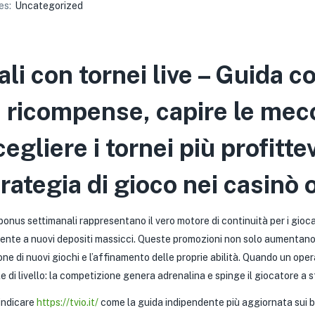
es:
Uncategorized
li con tornei live – Guida c
 ricompense, capire le mec
gliere i tornei più profittev
trategia di gioco nei casinò 
bonus settimanali rappresentano il vero motore di continuità per i gio
mente a nuovi depositi massicci. Queste promozioni non solo aumentano 
one di nuovi giochi e l’affinamento delle proprie abilità. Quando un ope
di livello: la competizione genera adrenalina e spinge il giocatore a sf
indicare
https://tvio.it/
come la guida indipendente più aggiornata sui bo