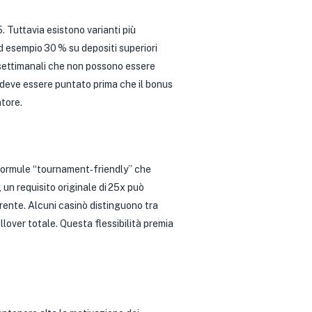
5. Tuttavia esistono varianti più
 esempio 30 % su depositi superiori
o settimanali che non possono essere
 deve essere puntato prima che il bonus
atore.
o formule “tournament‑friendly” che
 un requisito originale di 25x può
rente. Alcuni casinò distinguono tra
llover totale. Questa flessibilità premia