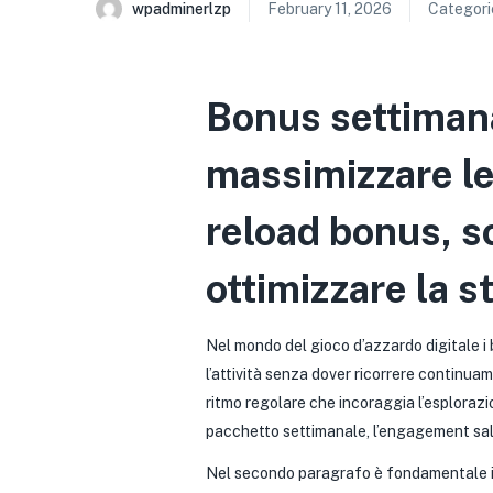
wpadminerlzp
February 11, 2026
Categori
Bonus settimana
massimizzare le
reload bonus, sce
ottimizzare la s
Nel mondo del gioco d’azzardo digitale i 
l’attività senza dover ricorrere continua
ritmo regolare che incoraggia l’esplorazi
pacchetto settimanale, l’engagement sale 
Nel secondo paragrafo è fondamentale 