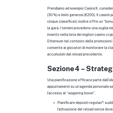
Prendiamo ad esempio CasinoX, considerato
(30 %) e limiti generosi (€200). Il casinò
cinque classificati; inoltre offre un “
la gara. I termini prevedono una soglia min
inserito nella lista dei migliori casino cr
Ethereum nel contesto delle promozioni s
consente ai giocatori di monitorare la cl
accumulati dal reload precedente.
Sezione 4 – Strategi
Una pianificazione efficace parte dall’id
appuntamenti su un’agenda personale perme
l’accesso al “wagering boost”.
Pianificare depositi regolari*: sud
l’attivazione del reload senza dov