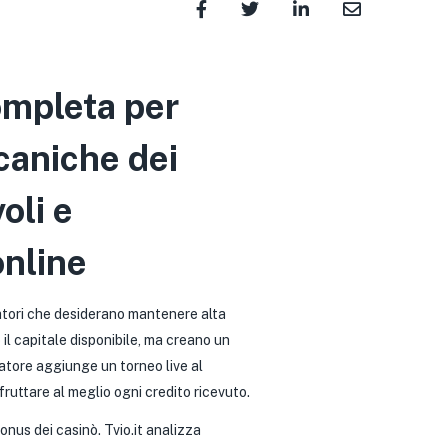
ompleta per
caniche dei
oli e
online
catori che desiderano mantenere alta
il capitale disponibile, ma creano un
ratore aggiunge un torneo live al
ruttare al meglio ogni credito ricevuto.
nus dei casinò. Tvio.it analizza