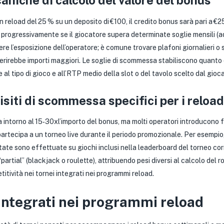
aniche di calcolo del valore del bonus
un reload del 25 % su un deposito di €100, il credito bonus sarà pari a €2
rogressivamente se il giocatore supera determinate soglie mensili (ad
nere l’esposizione dell’operatore; è comune trovare plafoni giornalieri 
gerirebbe importi maggiori. Le soglie di scommessa stabiliscono quanto
e al tipo di gioco e all’RTP medio della slot o del tavolo scelto dal gioc
siti di scommessa specifici per i reload
ra intorno al 15‑30xl’importo del bonus, ma molti operatori introducon
 partecipa a un torneo live durante il periodo promozionale. Per esempio,
te sono effettuate su giochi inclusi nella leaderboard del torneo cor
artial” (blackjack o roulette), attribuendo pesi diversi al calcolo del ro
itività nei tornei integrati nei programmi reload.
i integrati nei programmi reload