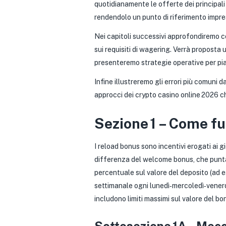
quotidianamente le offerte dei principali 
rendendolo un punto di riferimento impres
Nei capitoli successivi approfondiremo co
sui requisiti di wagering. Verrà proposta 
presenteremo strategie operative per pian
Infine illustreremo gli errori più comuni
approcci dei crypto casino online 2026 c
Sezione 1 – Come f
I reload bonus sono incentivi erogati ai 
differenza del welcome bonus, che punta 
percentuale sul valore del deposito (ad 
settimanale ogni lunedì‑mercoledì‑venerdì
includono limiti massimi sul valore del bo