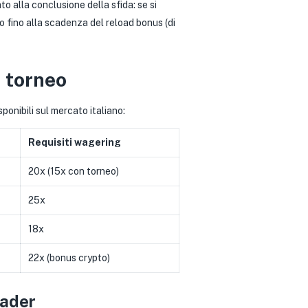
o alla conclusione della sfida: se si
co fino alla scadenza del reload bonus (di
+ torneo
ponibili sul mercato italiano:
Requisiti wagering
20x (15x con torneo)
25x
18x
22x (bonus crypto)
eader