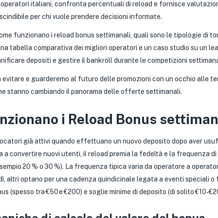
operatori italiani, confronta percentuali di reload e fornisce valutazion
cindibile per chi vuole prendere decisioni informate.
me funzionano i reload bonus settimanali, quali sono le tipologie di to
una tabella comparativa dei migliori operatori e un caso studio su un lea
ificare depositi e gestire il bankroll durante le competizioni settimana
 da evitare e guarderemo al futuro delle promozioni con un occhio alle te
he stanno cambiando il panorama delle offerte settimanali.
unzionano i Reload Bonus settiman
giocatori già attivi quando effettuano un nuovo deposito dopo aver usu
a convertire nuovi utenti, il reload premia la fedeltà e la frequenza d
esempio 20 % o 30 %). La frequenza tipica varia da operatore a operato
, altri optano per una cadenza quindicinale legata a eventi speciali o f
nus (spesso tra €50 e €200) e soglie minime di deposito (di solito €10‑€20