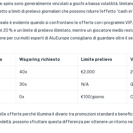
pins sono generalmente vincolati a giochi a bassa volatilità, limitando 
o a limiti di prelievo giornalieri che possono ridurre l’effetto “cash‑in”
 reale è evidente quando si confrontano le offerte con i programmi VIP. 
 20 % e un limite di prelievo illimitato, mentre un giocatore medio rest
ione per cui molti esperti di AluEurope consigliano di guardare oltre il 
o
Wagering richiesto
Limite prelievo
V
40x
€2.000
2
30x
N/A
G
0x
€100/giorno
C
delle offerte perché illumina il divario tra promozioni standard e benefici
eltà, possono sfruttare questa differenza per ottenere un ritorno nett