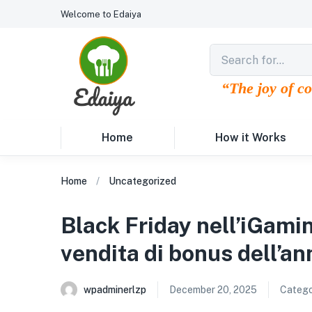
Welcome to Edaiya
“The joy of c
Home
How it Works
Home
Uncategorized
Black Friday nell’iGami
vendita di bonus dell’an
wpadminerlzp
December 20, 2025
Catego