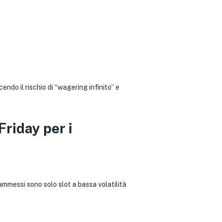
ndo il rischio di “wagering infinito” e
Friday per i
 ammessi sono solo slot a bassa volatilità