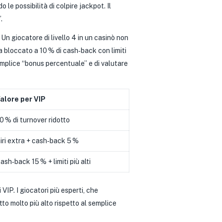
le possibilità di colpire jackpot. Il
.
Un giocatore di livello 4 in un casinò non
a bloccato a 10 % di cash‑back con limiti
semplice “bonus percentuale” e di valutare
alore per VIP
0 % di turnover ridotto
iri extra + cash‑back 5 %
ash‑back 15 % + limiti più alti
 VIP. I giocatori più esperti, che
o molto più alto rispetto al semplice