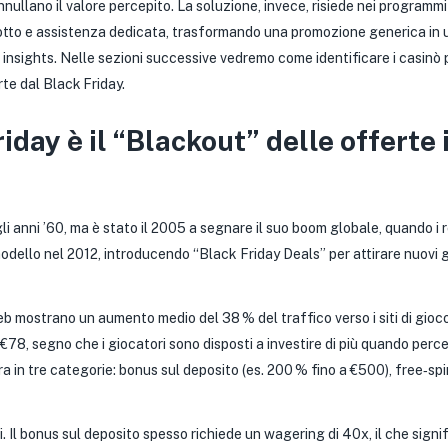
annullano il valore percepito. La soluzione, invece, risiede nei programmi
dotto e assistenza dedicata, trasformando una promozione generica in 
 insights. Nelle sezioni successive vedremo come identificare i casinò p
te dal Black Friday.
Friday è il “Blackout” delle offert
gli anni ’60, ma è stato il 2005 a segnare il suo boom globale, quando i 
 modello nel 2012, introducendo “Black Friday Deals” per attirare nuovi 
rWeb mostrano un aumento medio del 38 % del traffico verso i siti di gioco
78, segno che i giocatori sono disposti a investire di più quando perce
 in tre categorie: bonus sul deposito (es. 200 % fino a €500), free‑spin
. Il bonus sul deposito spesso richiede un wagering di 40x, il che signi