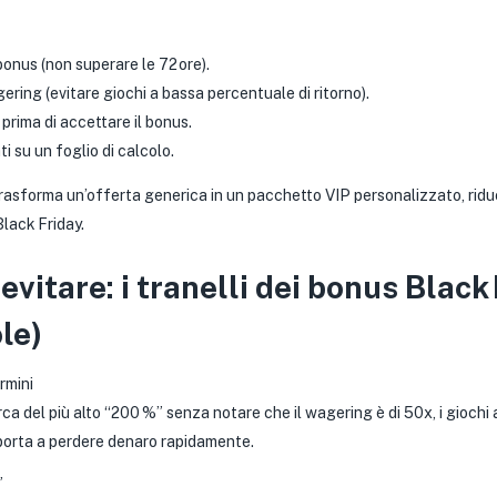
bonus (non superare le 72 ore).
ering (evitare giochi a bassa percentuale di ritorno).
 prima di accettare il bonus.
 su un foglio di calcolo.
asforma un’offerta generica in un pacchetto VIP personalizzato, riduce
lack Friday.
evitare: i tranelli dei bonus Black 
ole)
rmini
erca del più alto “200 %” senza notare che il wagering è di 50x, i giochi
 porta a perdere denaro rapidamente.
”