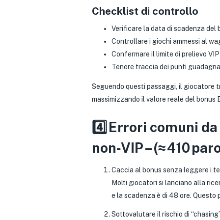
Checklist di controllo
Verificare la data di scadenza del 
Controllare i giochi ammessi al wag
Confermare il limite di prelievo VIP
Tenere traccia dei punti guadagnati
Seguendo questi passaggi, il giocatore tr
massimizzando il valore reale del bonus B
4️⃣ Errori comuni da 
non‑VIP – (≈ 410 par
Caccia al bonus senza leggere i te
Molti giocatori si lanciano alla ric
e la scadenza è di 48 ore. Questo
Sottovalutare il rischio di “chasing