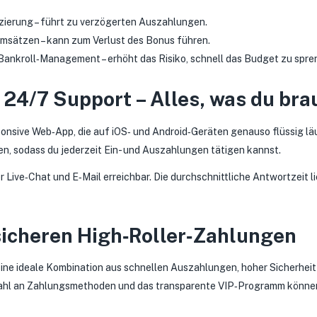
izierung – führt zu verzögerten Auszahlungen.
msätzen – kann zum Verlust des Bonus führen.
ankroll‑Management – erhöht das Risiko, schnell das Budget zu spre
24/7 Support – Alles, was du bra
sponsive Web‑App, die auf iOS‑ und Android‑Geräten genauso flüssig lä
en, sodass du jederzeit Ein- und Auszahlungen tätigen kannst.
 Live‑Chat und E‑Mail erreichbar. Die durchschnittliche Antwortzeit lie
 sicheren High‑Roller‑Zahlungen
ne ideale Kombination aus schnellen Auszahlungen, hoher Sicherhei
uswahl an Zahlungsmethoden und das transparente VIP‑Programm könne