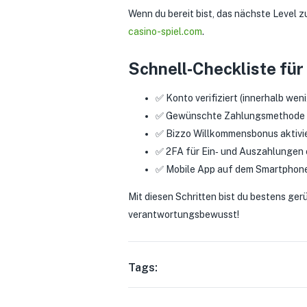
Wenn du bereit bist, das nächste Level z
casino-spiel.com
.
Schnell‑Checkliste für
✅ Konto verifiziert (innerhalb wen
✅ Gewünschte Zahlungsmethode 
✅ Bizzo Willkommensbonus aktivi
✅ 2FA für Ein‑ und Auszahlungen 
✅ Mobile App auf dem Smartphone 
Mit diesen Schritten bist du bestens ger
verantwortungsbewusst!
Tags: