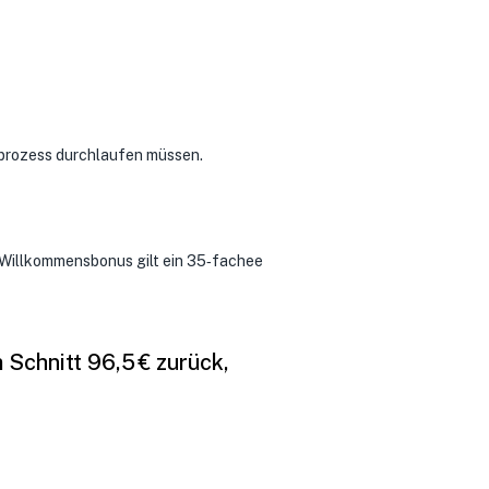
sprozess durchlaufen müssen.
n Willkommensbonus gilt ein 35‑fachee
 Schnitt 96,5 € zurück,