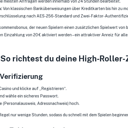
e meisten Anfragen werden innerhalb von 24 Stunden bearbeitet.
:
Von klassischen Banküberweisungen über Kreditkarten bis hin zu mod
rschlüsselung nach AES‑256‑Standard und Zwei‑Faktor‑Authentifizie
lkommensbonus, der neuen Spielern einen zusätzlichen Spielwert von bi
 Einzahlung von 20 € aktiviert werden – ein attraktiver Anreiz für alle
: So richtest du deine High‑Roller
Verifizierung
asino und klicke auf „Registrieren“.
und wähle ein sicheres Passwort.
e (Personalausweis, Adressnachweis) hoch.
r Regel nur wenige Stunden, sodass du schnell mit dem Spielen beginne