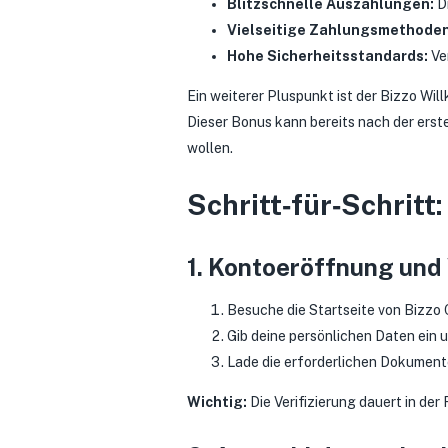
Blitzschnelle Auszahlungen:
Di
Vielseitige Zahlungsmethoden
Hohe Sicherheitsstandards:
Ve
Ein weiterer Pluspunkt ist der Bizzo Wil
Dieser Bonus kann bereits nach der ersten
wollen.
Schritt‑für‑Schritt
1. Kontoeröffnung und 
Besuche die Startseite von Bizzo C
Gib deine persönlichen Daten ein 
Lade die erforderlichen Dokument
Wichtig:
Die Verifizierung dauert in de