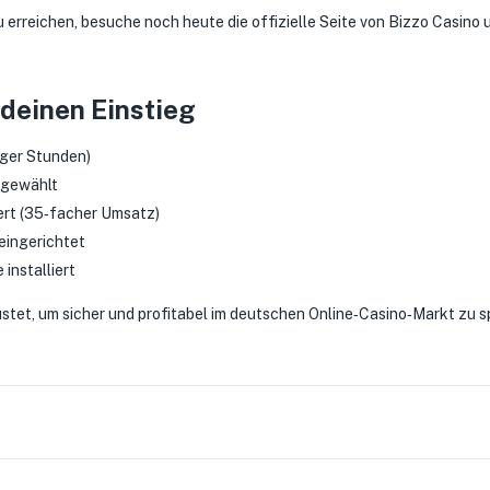
u erreichen, besuche noch heute die offizielle Seite von Bizzo Casino 
 deinen Einstieg
iger Stunden)
gewählt
ert (35‑facher Umsatz)
eingerichtet
installiert
üstet, um sicher und profitabel im deutschen Online‑Casino‑Markt zu sp