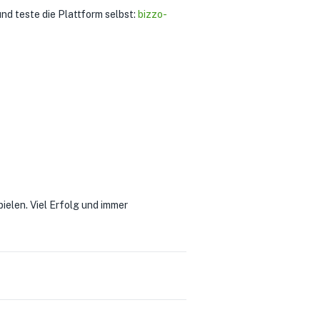
und teste die Plattform selbst:
bizzo-
ielen. Viel Erfolg und immer