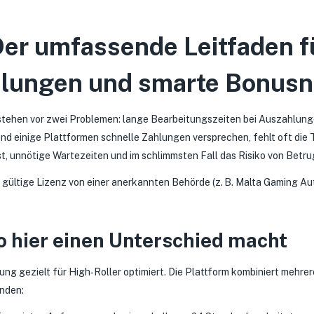
Der umfassende Leitfaden f
hlungen und smarte Bonus
n, stehen vor zwei Problemen: lange Bearbeitungszeiten bei Auszahlun
nd einige Plattformen schnelle Zahlungen versprechen, fehlt oft die
st, unnötige Wartezeiten und im schlimmsten Fall das Risiko von Betru
 gültige Lizenz von einer anerkannten Behörde (z. B. Malta Gaming Aut
 hier einen Unterschied macht
g gezielt für High‑Roller optimiert. Die Plattform kombiniert mehrere
nden: