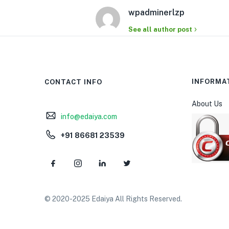
wpadminerlzp
See all author post
INFORMA
CONTACT INFO
About Us
info@edaiya.com
+91 86681 23539
© 2020-2025 Edaiya All Rights Reserved.