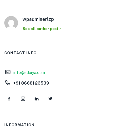
wpadminerlzp
See all author post
CONTACT INFO
info@edaiya.com
+91 86681 23539
INFORMATION