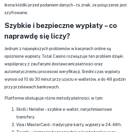
ikona kłódki przed podaniem danych – to znak, że połączenie jest
szyfrowane.
Szybkie i bezpieczne wypłaty – co
naprawdę się liczy?
Jednym z największych problemów w kasynach online są
opóźnione wypłaty. Total Casino rozwiązuje ten problem dzięki
współpracy z zaufanymi dostawcami płatności oraz
automatycznemu procesowi weryfikacji. Średni czas wypłaty
wynosi od 10 do 30 minut przy użyciu e‑walletów, a do 48 godzin
przy przelewach bankowych.
Platforma obsługuje różne metody płatności, w tym:
Skrill i Neteller – szybkie e‑wallet, natychmiastowe
transfery.
Visa i MasterCard – tradycyjne karty, wypłaty w 24‑48 h.