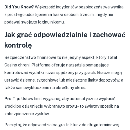
Did You Know?
Większość incydentów bezpieczeństwa wynika
z prostego udostępnienia hasła osobom trzecim – nigdy nie
podawaj swojego loginu nikomu.
Jak grać odpowiedzialnie i zachować
kontrolę
Bezpieczeństwo finansowe to nie jedyny aspekt, który Total
Casino chroni. Platforma oferuje narzędzia pomagające
kontrolować wydatki i czas spędzony przy grach. Gracze mogą
ustawić dzienne, tygodniowe lub miesięczne limity depozytów, a
także samowykluczenie na określony okres.
Pro Tip:
Ustaw limit wygranej, aby automatycznie wypłacić
środki po osiągnięciu wybranego progu – to świetny sposób na
zabezpieczenie zysków.
Pamiętaj, że odpowiedzialna gra to klucz do długoterminowej