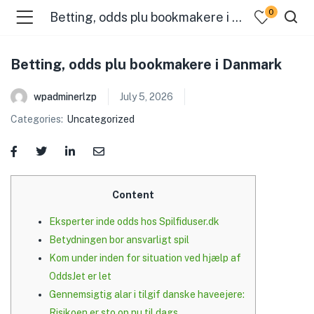
0
Betting, odds plu bookmakere i Danmark
Betting, odds plu bookmakere i Danmark
wpadminerlzp
July 5, 2026
Categories:
Uncategorized
menu (Our Menus )
Content
Eksperter inde odds hos Spilfiduser.dk
Betydningen bor ansvarligt spil
Kom under inden for situation ved hjælp af
OddsJet er let
Gennemsigtig alar i tilgif danske haveejere:
Risikoen er sto op nu til dags