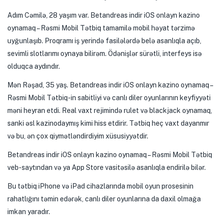
Adım Cəmilə, 28 yaşım var. Betandreas indir iOS onlayn kazino
oynamaq – Rəsmi Mobil Tətbiq tamamilə mobil həyat tərzimə
uyğunlaşıb. Proqramı iş yerində fasilələrdə belə asanlıqla açıb,
sevimli slotlarımı oynaya bilirəm. Ödənişlər sürətli, interfeys isə
olduqca aydındır.
Mən Rəşad, 35 yaş. Betandreas indir iOS onlayn kazino oynamaq –
Rəsmi Mobil Tətbiq-in sabitliyi və canlı diler oyunlarının keyfiyyəti
məni heyran etdi. Real vaxt rejimində rulet və blackjack oynamaq,
sanki əsl kazinodaymış kimi hiss etdirir. Tətbiq heç vaxt dayanmır
və bu, ən çox qiymətləndirdiyim xüsusiyyətdir.
Betandreas indir iOS onlayn kazino oynamaq – Rəsmi Mobil Tətbiq
veb-saytından və ya App Store vasitəsilə asanlıqla endirilə bilər.
Bu tətbiq iPhone və iPad cihazlarında mobil oyun prosesinin
rahatlığını təmin edərək, canlı diler oyunlarına da daxil olmağa
imkan yaradır.