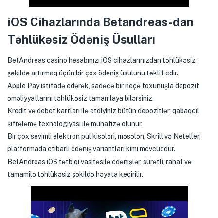
iOS Cihazlarında Betandreas-dan
Təhlükəsiz Ödəniş Üsulları
BetAndreas casino hesabınızı iOS cihazlarınızdan təhlükəsiz
şəkildə artırmaq üçün bir çox ödəniş üsulunu təklif edir.
Apple Pay istifadə edərək, sadəcə bir neçə toxunuşla depozit
əməliyyatlarını təhlükəsiz tamamlaya bilərsiniz.
Kredit və debet kartları ilə etdiyiniz bütün depozitlər, qabaqcıl
şifrələmə texnologiyası ilə mühafizə olunur.
Bir çox sevimli elektron pul kisələri, məsələn, Skrill və Neteller,
platformada etibarlı ödəniş variantları kimi mövcuddur.
BetAndreas iOS tətbiqi vasitəsilə ödənişlər, sürətli, rahat və
tamamilə təhlükəsiz şəkildə həyata keçirilir.