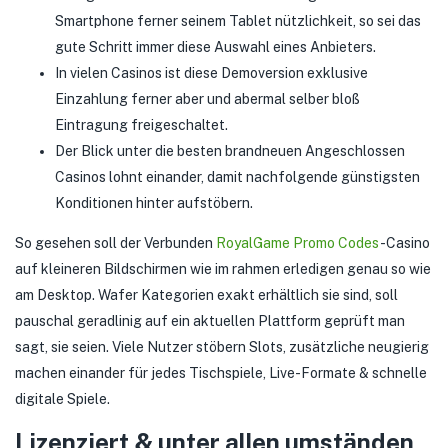
Smartphone ferner seinem Tablet nützlichkeit, so sei das
gute Schritt immer diese Auswahl eines Anbieters.
In vielen Casinos ist diese Demoversion exklusive
Einzahlung ferner aber und abermal selber bloß
Eintragung freigeschaltet.
Der Blick unter die besten brandneuen Angeschlossen
Casinos lohnt einander, damit nachfolgende günstigsten
Konditionen hinter aufstöbern.
So gesehen soll der Verbunden
RoyalGame Promo Codes
-Casino
auf kleineren Bildschirmen wie im rahmen erledigen genau so wie
am Desktop. Wafer Kategorien exakt erhältlich sie sind, soll
pauschal geradlinig auf ein aktuellen Plattform geprüft man
sagt, sie seien. Viele Nutzer stöbern Slots, zusätzliche neugierig
machen einander für jedes Tischspiele, Live-Formate & schnelle
digitale Spiele.
Lizenziert & unter allen umständen