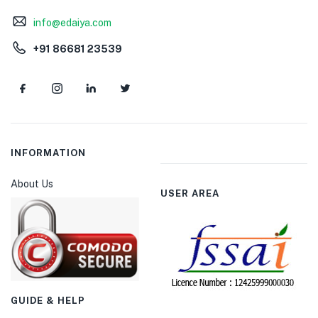
info@edaiya.com
+91 86681 23539
INFORMATION
About Us
USER AREA
GUIDE & HELP