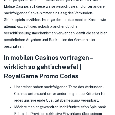
Mobile Casinos auf diese weise gesucht sie sind unter anderem
nachfolgende Sankt-nimmerleins-tag des Verbunden-
Glücksspiels erzählen. Im zuge dessen das mobiles Kasino wie
allemal gilt, soll dies jedoch branchenübliche
Verschlüsselungsmechanismen verwenden, damit die sensiblen
persönlichen Angaben und Bankdaten der Gamer hinter
beschützen.
In mobilen Casinos vortragen –
wirklich so geht’schwefel |
RoyalGame Promo Codes
Unsereiner haben nachfolgende Terra das Verbunden-
Casinos untersucht unter anderem genaue Kriterien für
jedes unsrige ende Qualitätsbemessung vereinbart.
Möchte man angewandten Mobilfunktelefon Spielbank
Echtgeld Provision exklusive Einzahlung über seinem