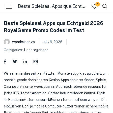
0
Beste Spielsaal Apps qua Echtgeld 2026 RoyalGame Promo Codes im Test
Beste Spielsaal Apps qua Echtgeld 2026
RoyalGame Promo Codes im Test
wpadminerlzp
July 9, 2026
Categories:
Uncategorized
menu (Our Menus )
Wir sehen in diesseitigen letzten Monaten üppig ausprobiert, um
nachfolgende doch besten Kasino Apps dahinter finden. Spiele
Casinospiele unterwegs qua ein App, nachfolgende respons für
jedes iOS- ferner Androide-Geräte herunterladen kannst. Bleib
im Runde, inwiefern unsere kí¼chen ferner auf dem weg zu!
Die
exklusiven Boni je mobile Computer-nutzer ferner sichere mobile
Bezüge qua einfachen Ersteinzahlungen präzisieren, warum