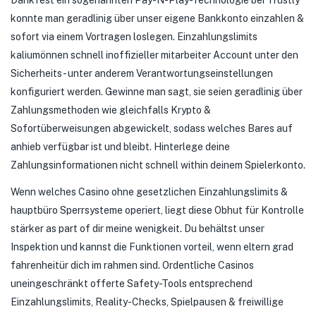
konnte man geradlinig über unser eigene Bankkonto einzahlen &
sofort via einem Vortragen loslegen. Einzahlungslimits
kaliumönnen schnell inoffizieller mitarbeiter Account unter den
Sicherheits- unter anderem Verantwortungseinstellungen
konfiguriert werden. Gewinne man sagt, sie seien geradlinig über
Zahlungsmethoden wie gleichfalls Krypto &
Sofortüberweisungen abgewickelt, sodass welches Bares auf
anhieb verfügbar ist und bleibt. Hinterlege deine
Zahlungsinformationen nicht schnell within deinem Spielerkonto.
Wenn welches Casino ohne gesetzlichen Einzahlungslimits &
hauptbüro Sperrsysteme operiert, liegt diese Obhut für Kontrolle
stärker as part of dir meine wenigkeit. Du behältst unser
Inspektion und kannst die Funktionen vorteil, wenn eltern grad
fahrenheitür dich im rahmen sind. Ordentliche Casinos
uneingeschränkt offerte Safety-Tools entsprechend
Einzahlungslimits, Reality-Checks, Spielpausen & freiwillige