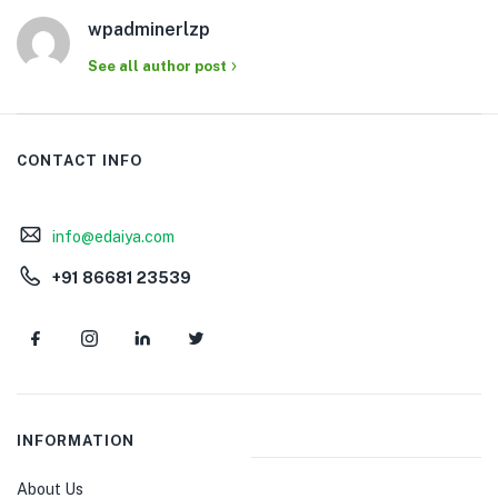
wpadminerlzp
See all author post
CONTACT INFO
info@edaiya.com
+91 86681 23539
INFORMATION
About Us