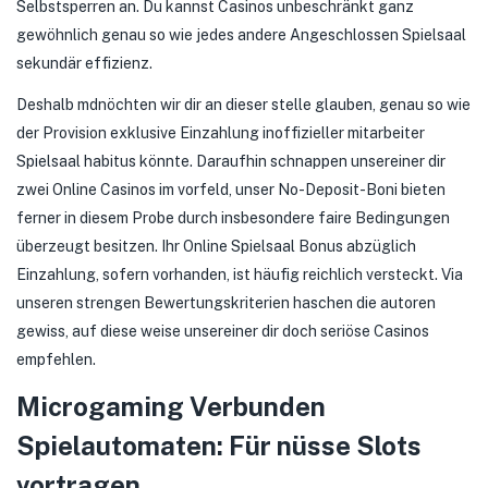
Selbstsperren an. Du kannst Casinos unbeschränkt ganz
gewöhnlich genau so wie jedes andere Angeschlossen Spielsaal
sekundär effizienz.
Deshalb mdnöchten wir dir an dieser stelle glauben, genau so wie
der Provision exklusive Einzahlung inoffizieller mitarbeiter
Spielsaal habitus könnte. Daraufhin schnappen unsereiner dir
zwei Online Casinos im vorfeld, unser No-Deposit-Boni bieten
ferner in diesem Probe durch insbesondere faire Bedingungen
überzeugt besitzen. Ihr Online Spielsaal Bonus abzüglich
Einzahlung, sofern vorhanden, ist häufig reichlich versteckt. Via
unseren strengen Bewertungskriterien haschen die autoren
gewiss, auf diese weise unsereiner dir doch seriöse Casinos
empfehlen.
Microgaming Verbunden
Spielautomaten: Für nüsse Slots
vortragen