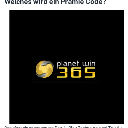
Welches wird ein Prämie Code?
Dankfest ein sogenannten Pay-N-Play-Technologie bei Trustly