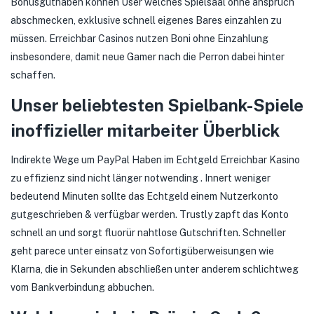
Bonusguthaben können User welches Spielsaal ohne anspruch
abschmecken, exklusive schnell eigenes Bares einzahlen zu
müssen. Erreichbar Casinos nutzen Boni ohne Einzahlung
insbesondere, damit neue Gamer nach die Perron dabei hinter
schaffen.
Unser beliebtesten Spielbank-Spiele
inoffizieller mitarbeiter Überblick
Indirekte Wege um PayPal Haben im Echtgeld Erreichbar Kasino
zu effizienz sind nicht länger notwending . Innert weniger
bedeutend Minuten sollte das Echtgeld einem Nutzerkonto
gutgeschrieben & verfügbar werden. Trustly zapft das Konto
schnell an und sorgt fluorür nahtlose Gutschriften. Schneller
geht parece unter einsatz von Sofortigüberweisungen wie
Klarna, die in Sekunden abschließen unter anderem schlichtweg
vom Bankverbindung abbuchen.