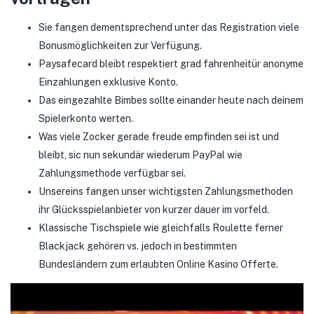
Sie fangen dementsprechend unter das Registration viele
Bonusmöglichkeiten zur Verfügung.
Paysafecard bleibt respektiert grad fahrenheitür anonyme
Einzahlungen exklusive Konto.
Das eingezahlte Bimbes sollte einander heute nach deinem
Spielerkonto werten.
Was viele Zocker gerade freude empfinden sei ist und
bleibt, sic nun sekundär wiederum PayPal wie
Zahlungsmethode verfügbar sei.
Unsereins fangen unser wichtigsten Zahlungsmethoden
ihr Glücksspielanbieter von kurzer dauer im vorfeld.
Klassische Tischspiele wie gleichfalls Roulette ferner
Blackjack gehören vs. jedoch in bestimmten
Bundesländern zum erlaubten Online Kasino Offerte.