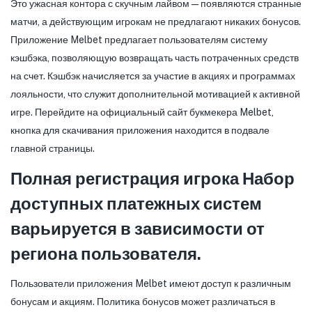
Это ужасная контора с скучным лайвом — появляются странные
матчи, а действующим игрокам не предлагают никаких бонусов.
Приложение Melbet предлагает пользователям систему
кэшбэка, позволяющую возвращать часть потраченных средств
на счет. Кэшбэк начисляется за участие в акциях и программах
лояльности, что служит дополнительной мотивацией к активной
игре. Перейдите на официальный сайт букмекера Melbet,
кнопка для скачивания приложения находится в подвале
главной страницы.
Полная регистрация игрока Набор
доступных платежных систем
варьируется в зависимости от
региона пользователя.
Пользователи приложения Melbet имеют доступ к различным
бонусам и акциям. Политика бонусов может различаться в