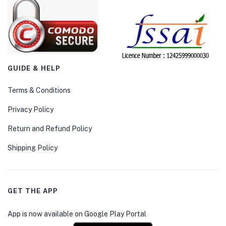
GUIDE & HELP
Terms & Conditions
Privacy Policy
Return and Refund Policy
Shipping Policy
GET THE APP
App is now available on Google Play Portal