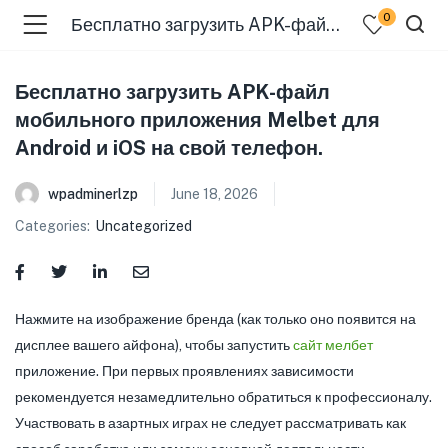
0
Бесплатно загрузить APK-файл мобильного приложения Melbet для Android и iOS на свой телефон.
Бесплатно загрузить APK-файл
мобильного приложения Melbet для
Android и iOS на свой телефон.
wpadminerlzp
June 18, 2026
menu (Our Menus )
Categories:
Uncategorized
Нажмите на изображение бренда (как только оно появится на
дисплее вашего айфона), чтобы запустить
сайт мелбет
приложение. При первых проявлениях зависимости
рекомендуется незамедлительно обратиться к профессионалу.
Участвовать в азартных играх не следует рассматривать как